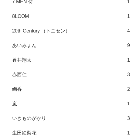
7 MEN 侍
1
8LOOM
1
20th Century （トニセン）
4
あいみょん
9
蒼井翔太
1
赤西仁
3
絢香
2
嵐
1
いきものがかり
3
生田絵梨花
1