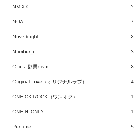
NMIXX
2
NOA
7
Novelbright
3
Number_i
3
Official髭男dism
8
Original Love（オリジナルラブ）
4
ONE OK ROCK（ワンオク）
11
ONE N’ ONLY
1
Perfume
5