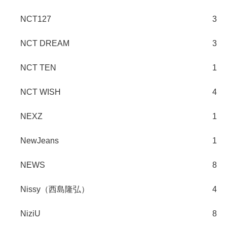
NCT127
3
NCT DREAM
3
NCT TEN
1
NCT WISH
4
NEXZ
1
NewJeans
1
NEWS
8
Nissy（西島隆弘）
4
NiziU
8