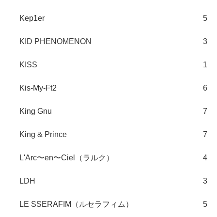
Kep1er
5
KID PHENOMENON
3
KISS
1
Kis-My-Ft2
6
King Gnu
7
King & Prince
7
L'Arc〜en〜Ciel（ラルク）
4
LDH
3
LE SSERAFIM（ルセラフィム）
5