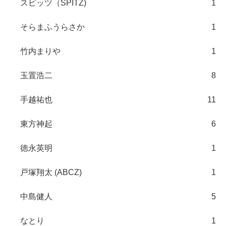
スピッツ（SPITZ)
1
そらまふうらさか
1
竹内まりや
1
玉置浩二
8
手越祐也
11
東方神起
6
徳永英明
1
戸塚翔太 (ABCZ)
1
中島健人
5
なとり
1