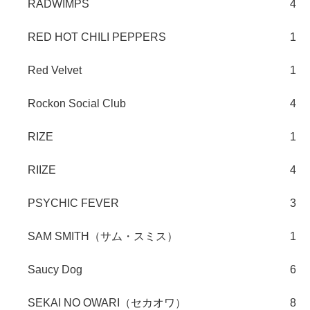
RADWIMPS
4
RED HOT CHILI PEPPERS
1
Red Velvet
1
Rockon Social Club
4
RIZE
1
RIIZE
4
PSYCHIC FEVER
3
SAM SMITH（サム・スミス）
1
Saucy Dog
6
SEKAI NO OWARI（セカオワ）
8