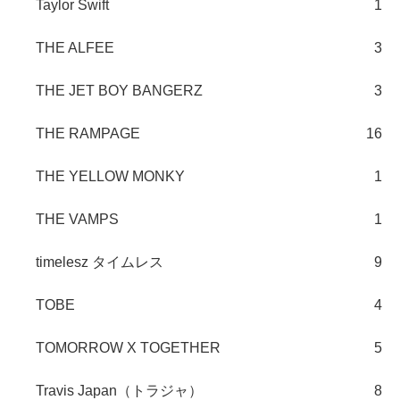
Taylor Swift
1
THE ALFEE
3
THE JET BOY BANGERZ
3
THE RAMPAGE
16
THE YELLOW MONKY
1
THE VAMPS
1
timelesz タイムレス
9
TOBE
4
TOMORROW X TOGETHER
5
Travis Japan（トラジャ）
8