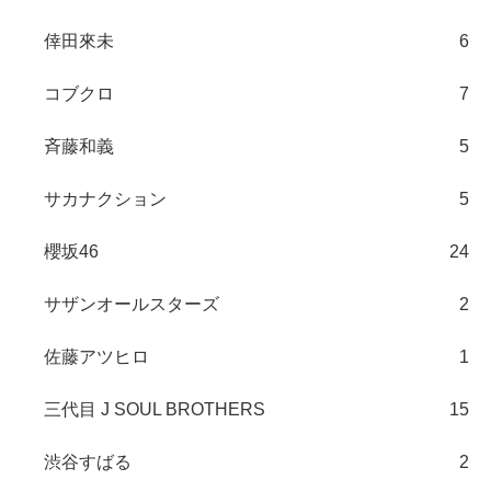
倖田來未
6
コブクロ
7
斉藤和義
5
サカナクション
5
櫻坂46
24
サザンオールスターズ
2
佐藤アツヒロ
1
三代目 J SOUL BROTHERS
15
渋谷すばる
2