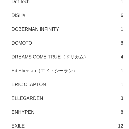
Def Tech
1
DISH//
6
DOBERMAN INFINITY
1
DOMOTO
8
DREAMS COME TRUE（ドリカム）
4
Ed Sheeran（エド・シーラン）
1
ERIC CLAPTON
1
ELLEGARDEN
3
ENHYPEN
8
EXILE
12