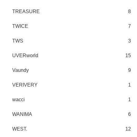
TREASURE
8
TWICE
7
TWS
3
UVERworld
15
Vaundy
9
VERIVERY
1
wacci
1
WANIMA
6
WEST.
12