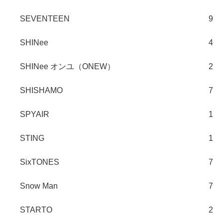
SEVENTEEN
9
SHINee
4
SHINee オンユ（ONEW）
2
SHISHAMO
7
SPYAIR
1
STING
1
SixTONES
7
Snow Man
7
STARTO
2