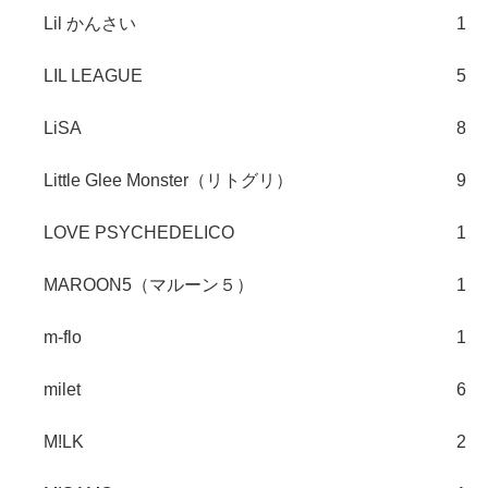
Lil かんさい
1
LIL LEAGUE
5
LiSA
8
Little Glee Monster（リトグリ）
9
LOVE PSYCHEDELICO
1
MAROON5（マルーン５）
1
m-flo
1
milet
6
M!LK
2