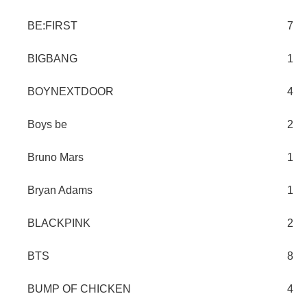
BE:FIRST
7
BIGBANG
1
BOYNEXTDOOR
4
Boys be
2
Bruno Mars
1
Bryan Adams
1
BLACKPINK
2
BTS
8
BUMP OF CHICKEN
4