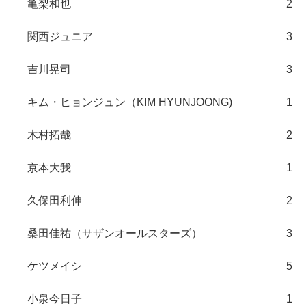
亀梨和也
2
関西ジュニア
3
吉川晃司
3
キム・ヒョンジュン（KIM HYUNJOONG)
1
木村拓哉
2
京本大我
1
久保田利伸
2
桑田佳祐（サザンオールスターズ）
3
ケツメイシ
5
小泉今日子
1