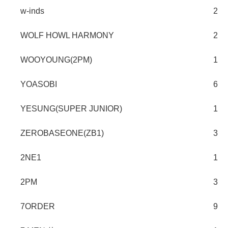
w-inds
2
WOLF HOWL HARMONY
2
WOOYOUNG(2PM)
1
YOASOBI
6
YESUNG(SUPER JUNIOR)
1
ZEROBASEONE(ZB1)
3
2NE1
1
2PM
3
7ORDER
9