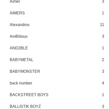
Aimer
3
AIMERS
1
Alexandros
11
AmBitious
3
AND2BLE
1
BABYMETAL
2
BABYMONSTER
3
back number
4
BACKSTREET BOYS
1
BALLISTIK BOYZ
3