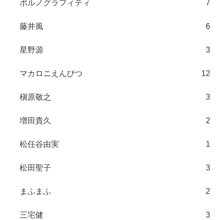
ポルノグラフィティ
7
藤井風
6
星野源
3
マカロニえんぴつ
12
槇原敬之
3
増田貴久
2
松任谷由実
1
松田聖子
3
まふまふ
2
三宅健
3