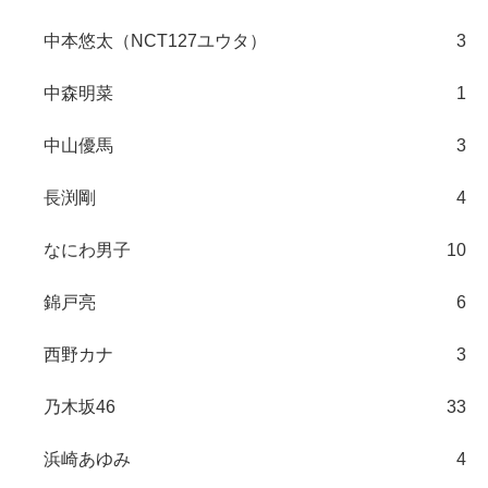
中本悠太（NCT127ユウタ）
3
中森明菜
1
中山優馬
3
長渕剛
4
なにわ男子
10
錦戸亮
6
西野カナ
3
乃木坂46
33
浜崎あゆみ
4