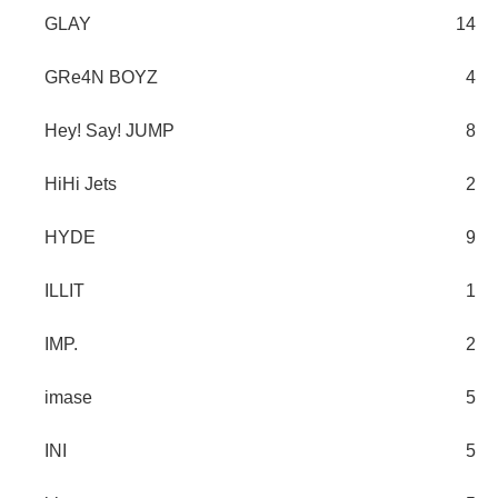
GLAY
14
GRe4N BOYZ
4
Hey! Say! JUMP
8
HiHi Jets
2
HYDE
9
ILLIT
1
IMP.
2
imase
5
INI
5