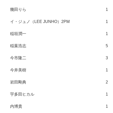
幾田りら
1
イ・ジュノ（LEE JUNHO）2PM
1
稲垣潤一
1
稲葉浩志
5
今市隆二
3
今井美樹
1
岩田剛典
2
宇多田ヒカル
1
内博貴
1