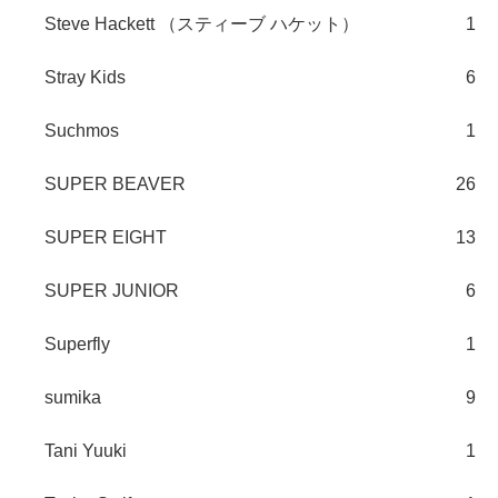
Steve Hackett （スティーブ ハケット）
1
Stray Kids
6
Suchmos
1
SUPER BEAVER
26
SUPER EIGHT
13
SUPER JUNIOR
6
Superfly
1
sumika
9
Tani Yuuki
1