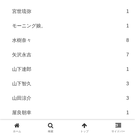
宮世琉弥
1
モーニング娘。
1
水樹奈々
8
矢沢永吉
7
山下達郎
1
山下智久
3
山田涼介
3
屋良朝幸
1
ゆず
11
ホーム
検索
トップ
サイドバー