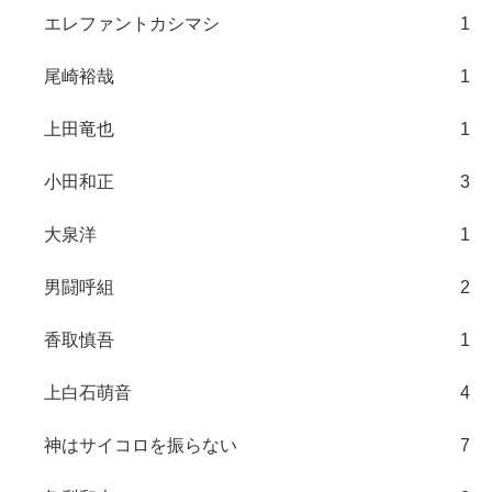
エレファントカシマシ
1
尾崎裕哉
1
上田竜也
1
小田和正
3
大泉洋
1
男闘呼組
2
香取慎吾
1
上白石萌音
4
神はサイコロを振らない
7