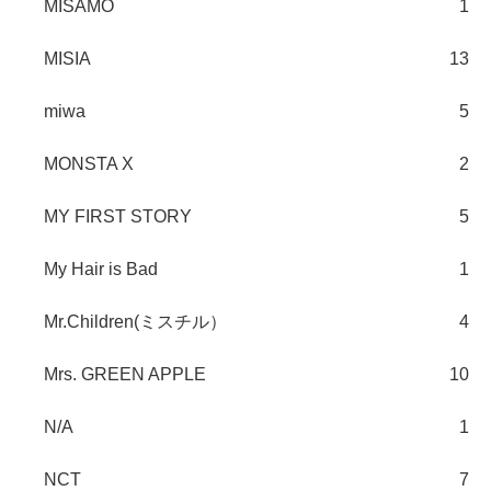
MISAMO
1
MISIA
13
miwa
5
MONSTA X
2
MY FIRST STORY
5
My Hair is Bad
1
Mr.Children(ミスチル）
4
Mrs. GREEN APPLE
10
N/A
1
NCT
7