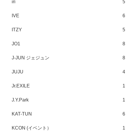
iri
5
IVE
6
ITZY
5
JO1
8
J-JUN ジェジュン
8
JUJU
4
Jr.EXILE
1
J.Y.Park
1
KAT-TUN
6
KCON (イベント）
1