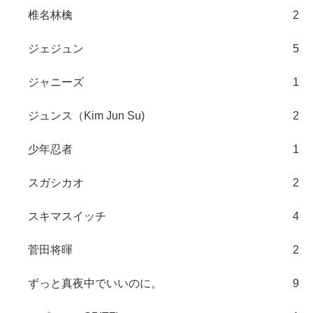
椎名林檎
2
ジェジュン
5
ジャニーズ
1
ジュンス（Kim Jun Su)
2
少年忍者
1
スガシカオ
2
スキマスイッチ
4
菅田将暉
2
ずっと真夜中でいいのに。
9