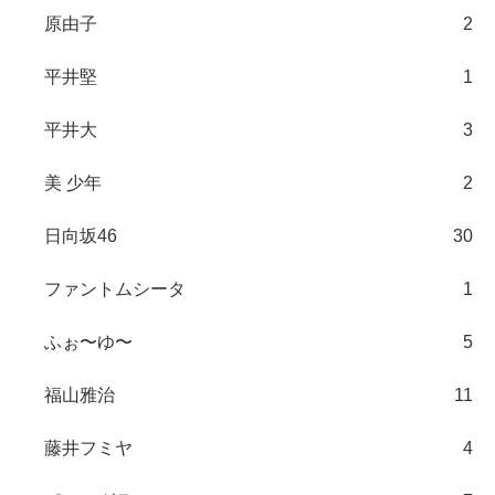
原由子
2
平井堅
1
平井大
3
美 少年
2
日向坂46
30
ファントムシータ
1
ふぉ〜ゆ〜
5
福山雅治
11
藤井フミヤ
4