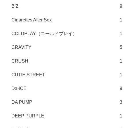
B’Z
9
Cigarettes After Sex
1
COLDPLAY（コールドプレイ）
1
CRAVITY
5
CRUSH
1
CUTIE STREET
1
Da-iCE
9
DA PUMP
3
DEEP PURPLE
1