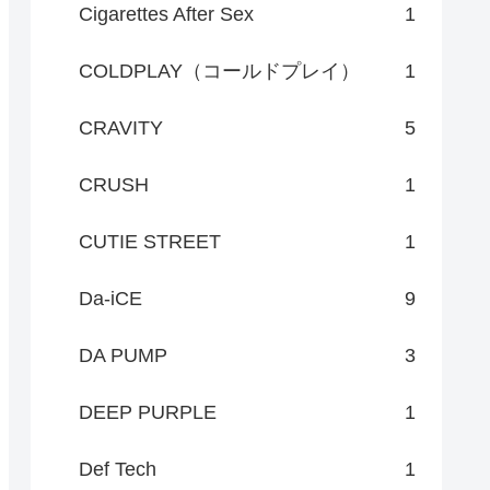
Cigarettes After Sex
1
COLDPLAY（コールドプレイ）
1
CRAVITY
5
CRUSH
1
CUTIE STREET
1
Da-iCE
9
DA PUMP
3
DEEP PURPLE
1
Def Tech
1