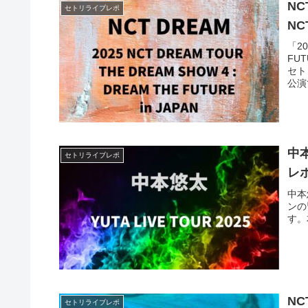
NC
セトリライブレポ
NC
「20
FU
セト
公演
中本
セトリライブレポ
レポ
中本
ンの
す。
NC
セトリライブレポ