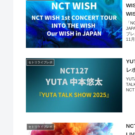
WI
WI
「NC
JA
ブレ
11
YU
セトリライブレポ
レポ
YU
TAL
NC
NC
セトリライブレポ
LIV