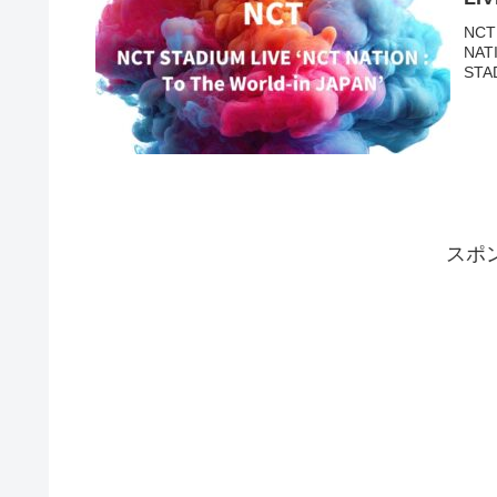
NCT
NAT
STAD
スポ