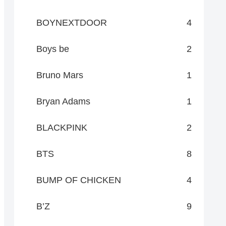
BOYNEXTDOOR
4
Boys be
2
Bruno Mars
1
Bryan Adams
1
BLACKPINK
2
BTS
8
BUMP OF CHICKEN
4
B’Z
9