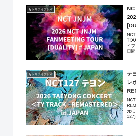
NC
セトリライブレポ
20
[D
NCT
TO
イブ
日間
テヨ
セトリライブレポ
レポ
RE
NCT
RE
元に
12