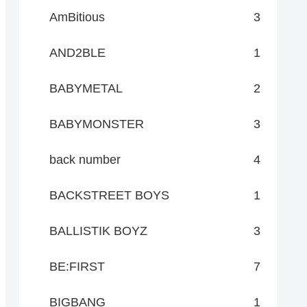
AmBitious
3
AND2BLE
1
BABYMETAL
2
BABYMONSTER
3
back number
4
BACKSTREET BOYS
1
BALLISTIK BOYZ
3
BE:FIRST
7
BIGBANG
1