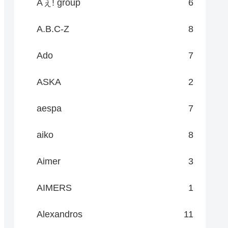
Aぇ! group
6
A.B.C-Z
8
Ado
7
ASKA
2
aespa
7
aiko
8
Aimer
3
AIMERS
1
Alexandros
11