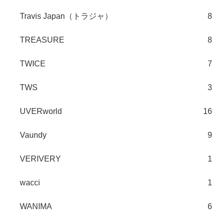
Travis Japan（トラジャ）
8
TREASURE
8
TWICE
7
TWS
3
UVERworld
16
Vaundy
9
VERIVERY
1
wacci
1
WANIMA
6