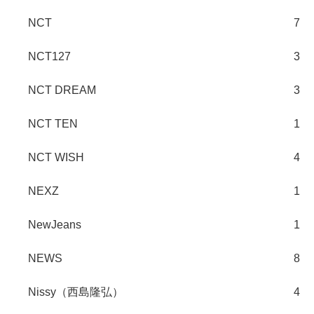
NCT
7
NCT127
3
NCT DREAM
3
NCT TEN
1
NCT WISH
4
NEXZ
1
NewJeans
1
NEWS
8
Nissy（西島隆弘）
4