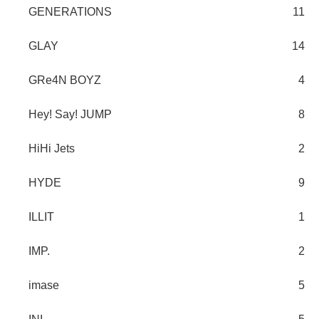
GENERATIONS
11
GLAY
14
GRe4N BOYZ
4
Hey! Say! JUMP
8
HiHi Jets
2
HYDE
9
ILLIT
1
IMP.
2
imase
5