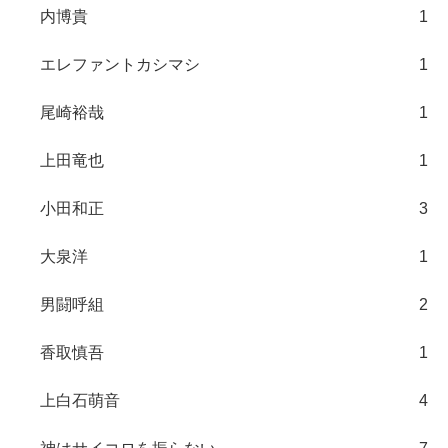
内博貴
1
エレファントカシマシ
1
尾崎裕哉
1
上田竜也
1
小田和正
3
大泉洋
1
男闘呼組
2
香取慎吾
1
上白石萌音
4