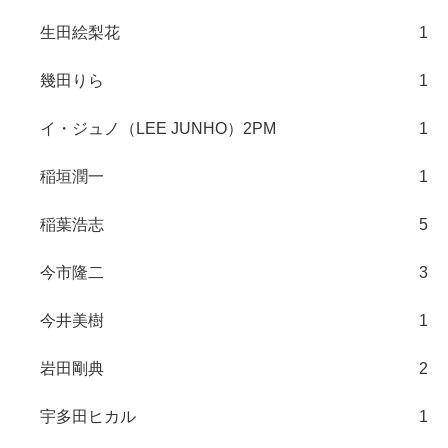
生田絵梨花
1
幾田りら
1
イ・ジュノ（LEE JUNHO）2PM
1
稲垣潤一
1
稲葉浩志
5
今市隆二
3
今井美樹
1
岩田剛典
2
宇多田ヒカル
1