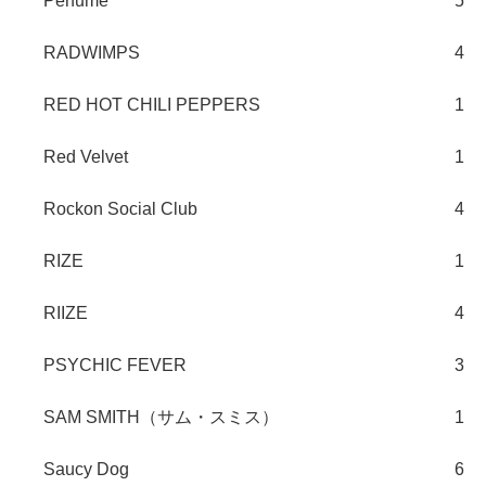
Perfume
5
RADWIMPS
4
RED HOT CHILI PEPPERS
1
Red Velvet
1
Rockon Social Club
4
RIZE
1
RIIZE
4
PSYCHIC FEVER
3
SAM SMITH（サム・スミス）
1
Saucy Dog
6