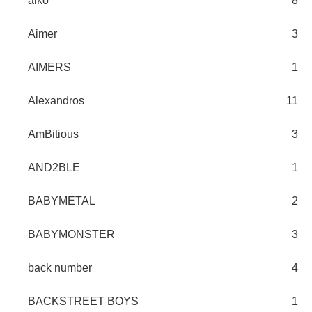
aiko
8
Aimer
3
AIMERS
1
Alexandros
11
AmBitious
3
AND2BLE
1
BABYMETAL
2
BABYMONSTER
3
back number
4
BACKSTREET BOYS
1