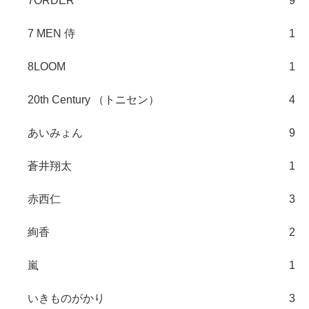
7ORDER
9
7 MEN 侍
1
8LOOM
1
20th Century （トニセン）
4
あいみょん
9
蒼井翔太
1
赤西仁
3
絢香
2
嵐
1
いきものがかり
3