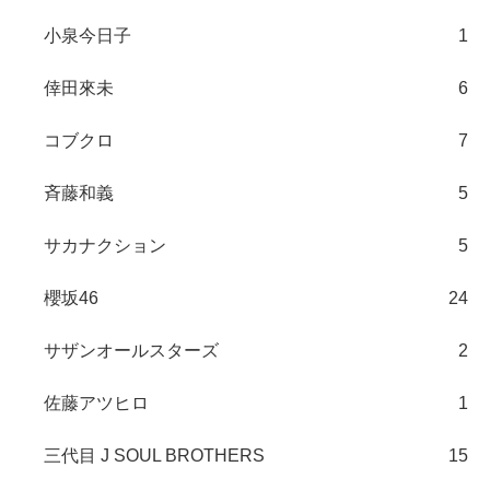
小泉今日子
1
倖田來未
6
コブクロ
7
斉藤和義
5
サカナクション
5
櫻坂46
24
サザンオールスターズ
2
佐藤アツヒロ
1
三代目 J SOUL BROTHERS
15