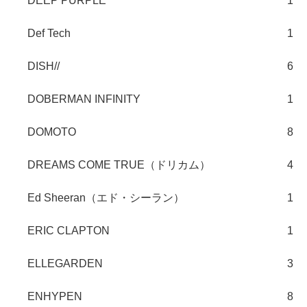
DEEP PURPLE
1
Def Tech
1
DISH//
6
DOBERMAN INFINITY
1
DOMOTO
8
DREAMS COME TRUE（ドリカム）
4
Ed Sheeran（エド・シーラン）
1
ERIC CLAPTON
1
ELLEGARDEN
3
ENHYPEN
8