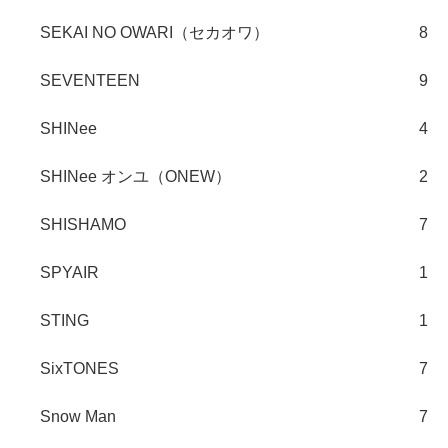
SEKAI NO OWARI（セカオワ）
8
SEVENTEEN
9
SHINee
4
SHINee オンユ（ONEW）
2
SHISHAMO
7
SPYAIR
1
STING
1
SixTONES
7
Snow Man
7