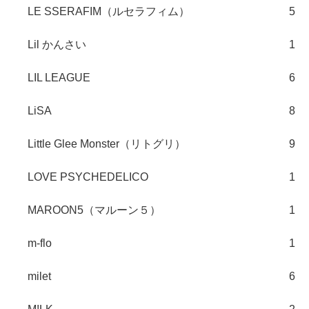
LE SSERAFIM（ルセラフィム）
5
Lil かんさい
1
LIL LEAGUE
6
LiSA
8
Little Glee Monster（リトグリ）
9
LOVE PSYCHEDELICO
1
MAROON5（マルーン５）
1
m-flo
1
milet
6