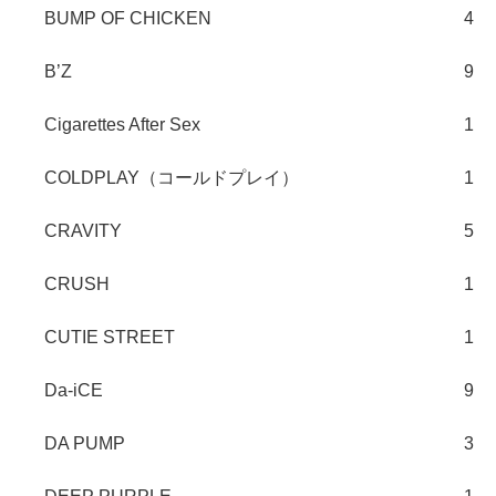
BUMP OF CHICKEN
4
B’Z
9
Cigarettes After Sex
1
COLDPLAY（コールドプレイ）
1
CRAVITY
5
CRUSH
1
CUTIE STREET
1
Da-iCE
9
DA PUMP
3