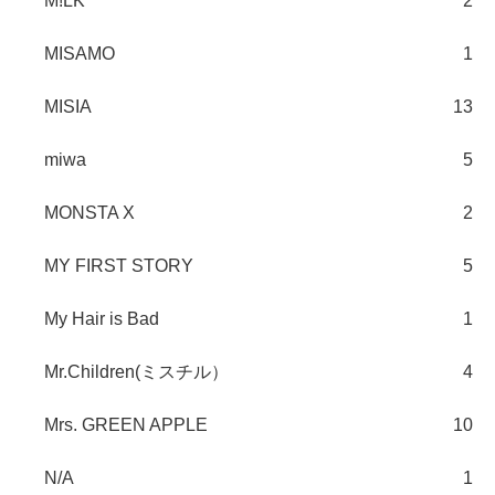
M!LK
2
MISAMO
1
MISIA
13
miwa
5
MONSTA X
2
MY FIRST STORY
5
My Hair is Bad
1
Mr.Children(ミスチル）
4
Mrs. GREEN APPLE
10
N/A
1