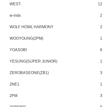
WEST.
12
w-inds
2
WOLF HOWL HARMONY
2
WOOYOUNG(2PM)
1
YOASOBI
6
YESUNG(SUPER JUNIOR)
1
ZEROBASEONE(ZB1)
3
2NE1
1
2PM
3