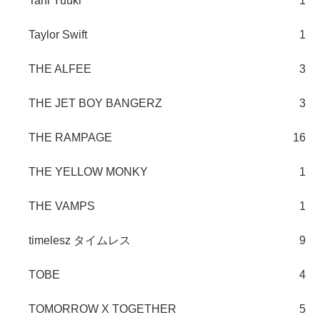
Tani Yuuki
1
Taylor Swift
1
THE ALFEE
3
THE JET BOY BANGERZ
3
THE RAMPAGE
16
THE YELLOW MONKY
1
THE VAMPS
1
timelesz タイムレス
9
TOBE
4
TOMORROW X TOGETHER
5