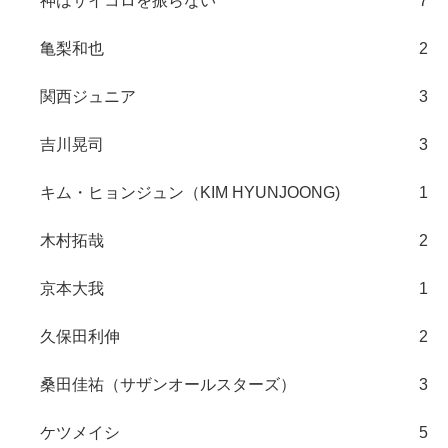
神はサイコロを振らない
7
亀梨和也
2
関西ジュニア
3
吉川晃司
3
キム・ヒョンジュン（KIM HYUNJOONG)
1
木村拓哉
2
京本大我
1
久保田利伸
2
桑田佳祐（サザンオールスターズ）
3
ケツメイシ
5