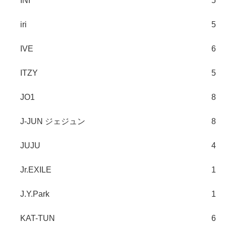
INI
5
iri
5
IVE
6
ITZY
5
JO1
8
J-JUN ジェジュン
8
JUJU
4
Jr.EXILE
1
J.Y.Park
1
KAT-TUN
6