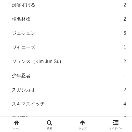
渋谷すばる
2
椎名林檎
2
ジェジュン
5
ジャニーズ
1
ジュンス（Kim Jun Su)
2
少年忍者
1
スガシカオ
2
スキマスイッチ
4
菅田将暉
2
ホーム
検索
トップ
サイドバー