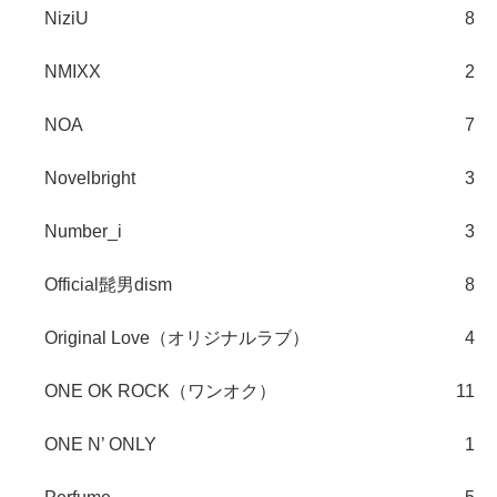
NiziU
8
NMIXX
2
NOA
7
Novelbright
3
Number_i
3
Official髭男dism
8
Original Love（オリジナルラブ）
4
ONE OK ROCK（ワンオク）
11
ONE N’ ONLY
1