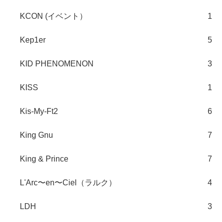
KCON (イベント）
1
Kep1er
5
KID PHENOMENON
3
KISS
1
Kis-My-Ft2
6
King Gnu
7
King & Prince
7
L'Arc〜en〜Ciel（ラルク）
4
LDH
3