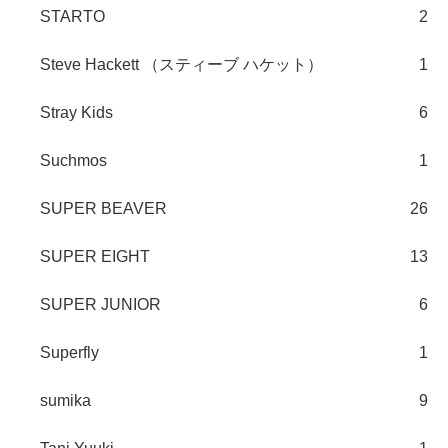
STARTO
2
Steve Hackett （スティーブ ハケット）
1
Stray Kids
6
Suchmos
1
SUPER BEAVER
26
SUPER EIGHT
13
SUPER JUNIOR
6
Superfly
1
sumika
9