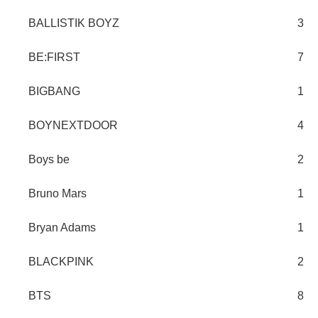
BALLISTIK BOYZ
3
BE:FIRST
7
BIGBANG
1
BOYNEXTDOOR
4
Boys be
2
Bruno Mars
1
Bryan Adams
1
BLACKPINK
2
BTS
8