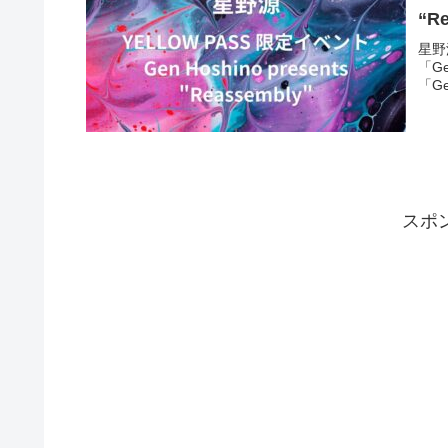
“R
星野
「Ge
「Gen
スポ