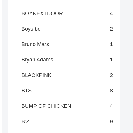
BOYNEXTDOOR
4
Boys be
2
Bruno Mars
1
Bryan Adams
1
BLACKPINK
2
BTS
8
BUMP OF CHICKEN
4
B’Z
9