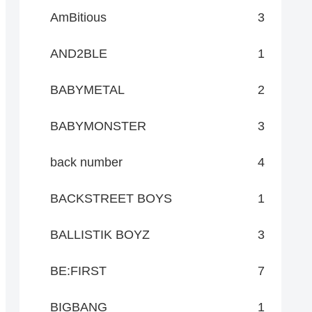
AmBitious
3
AND2BLE
1
BABYMETAL
2
BABYMONSTER
3
back number
4
BACKSTREET BOYS
1
BALLISTIK BOYZ
3
BE:FIRST
7
BIGBANG
1