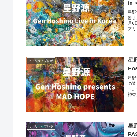
in
星野源
皆さ
月6
アリ
星野
セトリライブレポ
Ho
星野源
の皆
す。
神奈
星野
セトリライブレポ
PA