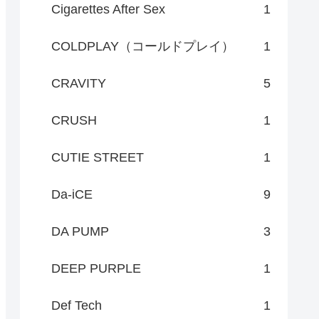
Cigarettes After Sex
1
COLDPLAY（コールドプレイ）
1
CRAVITY
5
CRUSH
1
CUTIE STREET
1
Da-iCE
9
DA PUMP
3
DEEP PURPLE
1
Def Tech
1