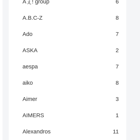
Aぇ! group
6
A.B.C-Z
8
Ado
7
ASKA
2
aespa
7
aiko
8
Aimer
3
AIMERS
1
Alexandros
11