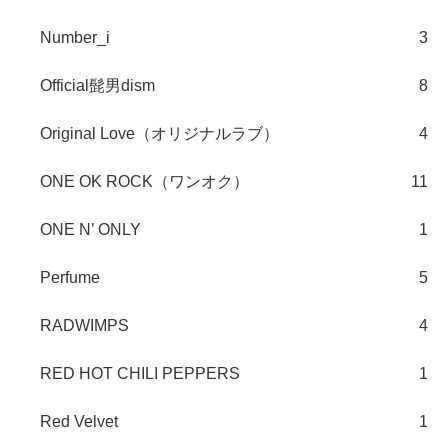
Number_i
3
Official髭男dism
8
Original Love（オリジナルラブ）
4
ONE OK ROCK（ワンオク）
11
ONE N’ ONLY
1
Perfume
5
RADWIMPS
4
RED HOT CHILI PEPPERS
1
Red Velvet
1