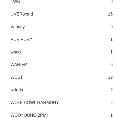
TWS
3
UVERworld
16
Vaundy
9
VERIVERY
1
wacci
1
WANIMA
6
WEST.
12
w-inds
2
WOLF HOWL HARMONY
2
WOOYOUNG(2PM)
1