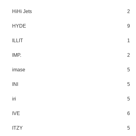
HiHi Jets
2
HYDE
9
ILLIT
1
IMP.
2
imase
5
INI
5
iri
5
IVE
6
ITZY
5