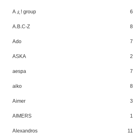
Aぇ! group
6
A.B.C-Z
8
Ado
7
ASKA
2
aespa
7
aiko
8
Aimer
3
AIMERS
1
Alexandros
11