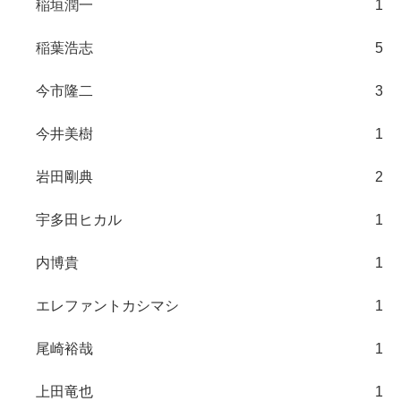
稲垣潤一
1
稲葉浩志
5
今市隆二
3
今井美樹
1
岩田剛典
2
宇多田ヒカル
1
内博貴
1
エレファントカシマシ
1
尾崎裕哉
1
上田竜也
1