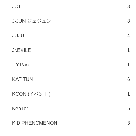
JO1
8
J-JUN ジェジュン
8
JUJU
4
Jr.EXILE
1
J.Y.Park
1
KAT-TUN
6
KCON (イベント）
1
Kep1er
5
KID PHENOMENON
3