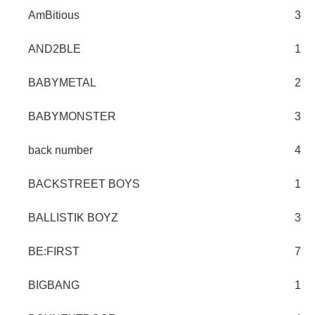
AmBitious
3
AND2BLE
1
BABYMETAL
2
BABYMONSTER
3
back number
4
BACKSTREET BOYS
1
BALLISTIK BOYZ
3
BE:FIRST
7
BIGBANG
1