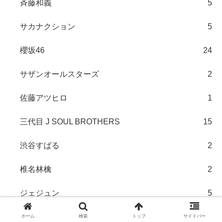
斉藤和義
5
サカナクション
5
櫻坂46
24
サザンオールスターズ
2
佐藤アツヒロ
1
三代目 J SOUL BROTHERS
15
渋谷すばる
2
椎名林檎
2
ジェジュン
5
ジャニーズ
1
ホーム
検索
トップ
サイドバー