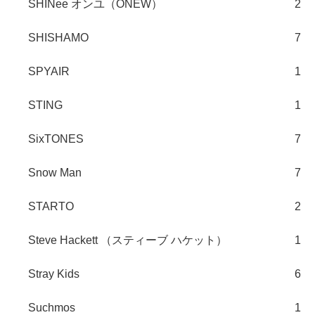
SHINee オンユ（ONEW）
2
SHISHAMO
7
SPYAIR
1
STING
1
SixTONES
7
Snow Man
7
STARTO
2
Steve Hackett （スティーブ ハケット）
1
Stray Kids
6
Suchmos
1