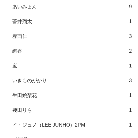
あいみょん
9
蒼井翔太
1
赤西仁
3
絢香
2
嵐
1
いきものがかり
3
生田絵梨花
1
幾田りら
1
イ・ジュノ（LEE JUNHO）2PM
1