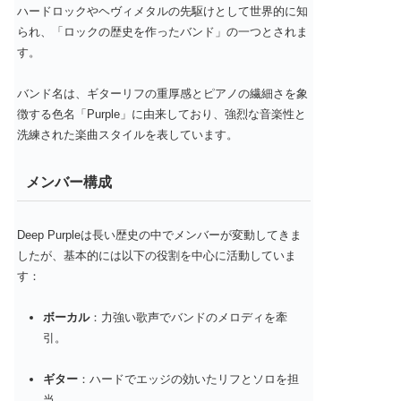
ハードロックやヘヴィメタルの先駆けとして世界的に知
られ、「ロックの歴史を作ったバンド」の一つとされま
す。
バンド名は、ギターリフの重厚感とピアノの繊細さを象
徴する色名「Purple」に由来しており、強烈な音楽性と
洗練された楽曲スタイルを表しています。
メンバー構成
Deep Purpleは長い歴史の中でメンバーが変動してきま
したが、基本的には以下の役割を中心に活動していま
す：
ボーカル
：力強い歌声でバンドのメロディを牽
引。
ギター
：ハードでエッジの効いたリフとソロを担
当。