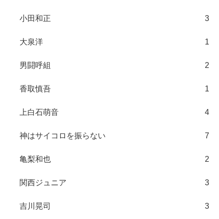
小田和正
3
大泉洋
1
男闘呼組
2
香取慎吾
1
上白石萌音
4
神はサイコロを振らない
7
亀梨和也
2
関西ジュニア
3
吉川晃司
3