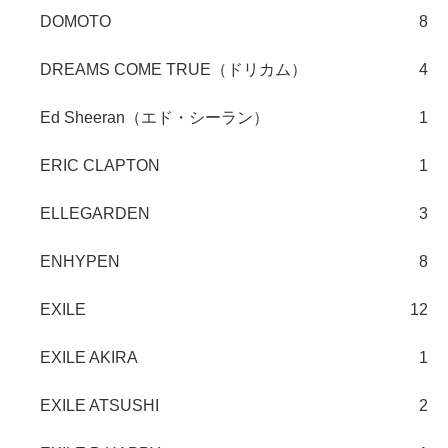
DOMOTO
8
DREAMS COME TRUE（ドリカム）
4
Ed Sheeran（エド・シーラン）
1
ERIC CLAPTON
1
ELLEGARDEN
3
ENHYPEN
8
EXILE
12
EXILE AKIRA
1
EXILE ATSUSHI
2