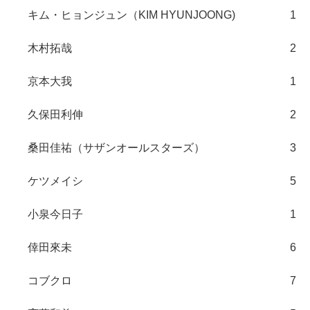
キム・ヒョンジュン（KIM HYUNJOONG)
1
木村拓哉
2
京本大我
1
久保田利伸
2
桑田佳祐（サザンオールスターズ）
3
ケツメイシ
5
小泉今日子
1
倖田來未
6
コブクロ
7