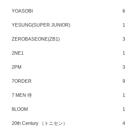
YOASOBI
6
YESUNG(SUPER JUNIOR)
1
ZEROBASEONE(ZB1)
3
2NE1
1
2PM
3
7ORDER
9
7 MEN 侍
1
8LOOM
1
20th Century （トニセン）
4