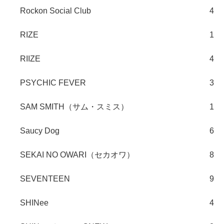
Rockon Social Club
4
RIZE
1
RIIZE
4
PSYCHIC FEVER
3
SAM SMITH（サム・スミス）
1
Saucy Dog
6
SEKAI NO OWARI（セカオワ）
8
SEVENTEEN
9
SHINee
4