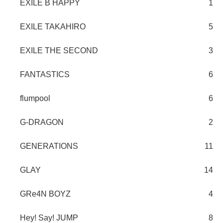
EXILE B HAPPY
1
EXILE TAKAHIRO
5
EXILE THE SECOND
3
FANTASTICS
6
flumpool
6
G-DRAGON
2
GENERATIONS
11
GLAY
14
GRe4N BOYZ
4
Hey! Say! JUMP
8