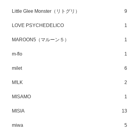
Little Glee Monster（リトグリ）
9
LOVE PSYCHEDELICO
1
MAROON5（マルーン５）
1
m-flo
1
milet
6
M!LK
2
MISAMO
1
MISIA
13
miwa
5