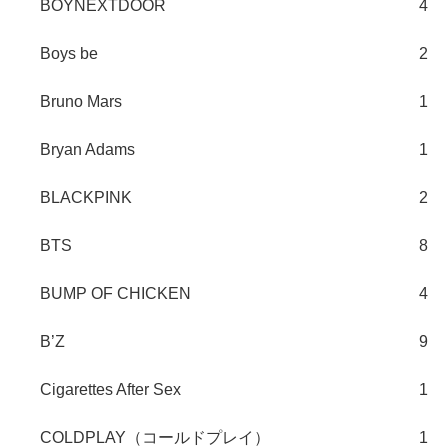
BOYNEXTDOOR
4
Boys be
2
Bruno Mars
1
Bryan Adams
1
BLACKPINK
2
BTS
8
BUMP OF CHICKEN
4
B’Z
9
Cigarettes After Sex
1
COLDPLAY（コールドプレイ）
1