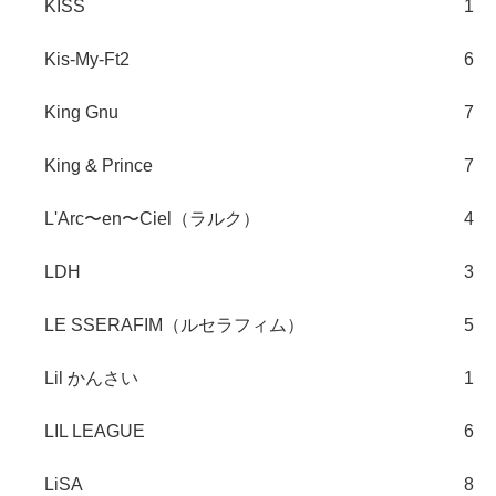
KISS
1
Kis-My-Ft2
6
King Gnu
7
King & Prince
7
L'Arc〜en〜Ciel（ラルク）
4
LDH
3
LE SSERAFIM（ルセラフィム）
5
Lil かんさい
1
LIL LEAGUE
6
LiSA
8