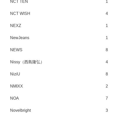
NCT TEN
1
NCT WISH
4
NEXZ
1
NewJeans
1
NEWS
8
Nissy（西島隆弘）
4
NiziU
8
NMIXX
2
NOA
7
Novelbright
3