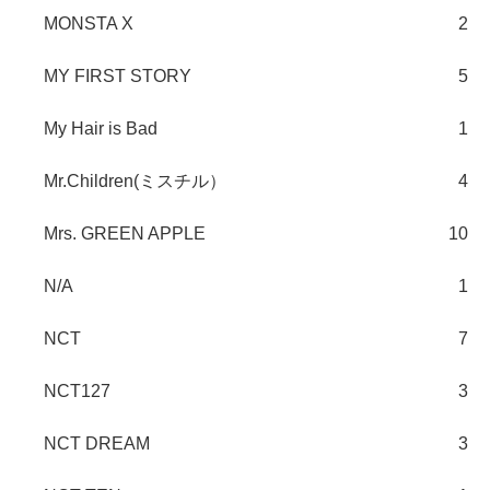
MONSTA X
2
MY FIRST STORY
5
My Hair is Bad
1
Mr.Children(ミスチル）
4
Mrs. GREEN APPLE
10
N/A
1
NCT
7
NCT127
3
NCT DREAM
3