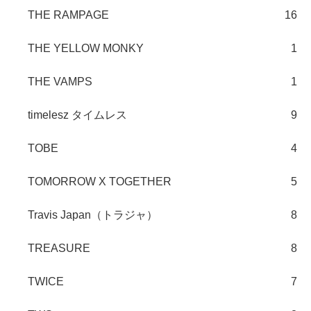
THE RAMPAGE
16
THE YELLOW MONKY
1
THE VAMPS
1
timelesz タイムレス
9
TOBE
4
TOMORROW X TOGETHER
5
Travis Japan（トラジャ）
8
TREASURE
8
TWICE
7