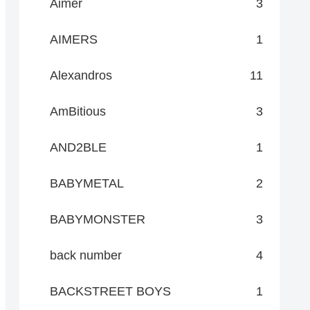
Aimer
3
AIMERS
1
Alexandros
11
AmBitious
3
AND2BLE
1
BABYMETAL
2
BABYMONSTER
3
back number
4
BACKSTREET BOYS
1