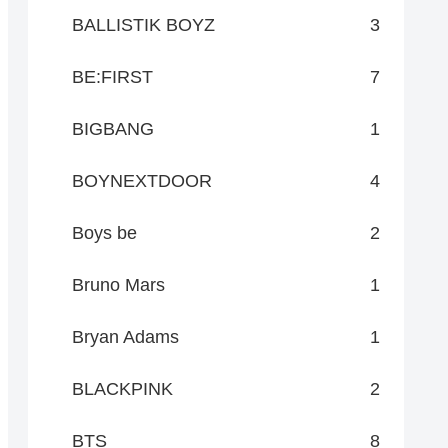
BALLISTIK BOYZ
3
BE:FIRST
7
BIGBANG
1
BOYNEXTDOOR
4
Boys be
2
Bruno Mars
1
Bryan Adams
1
BLACKPINK
2
BTS
8