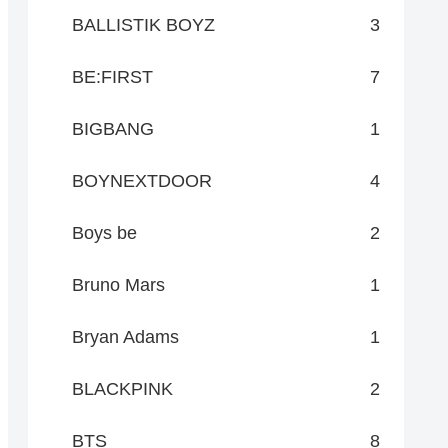
BALLISTIK BOYZ
3
BE:FIRST
7
BIGBANG
1
BOYNEXTDOOR
4
Boys be
2
Bruno Mars
1
Bryan Adams
1
BLACKPINK
2
BTS
8