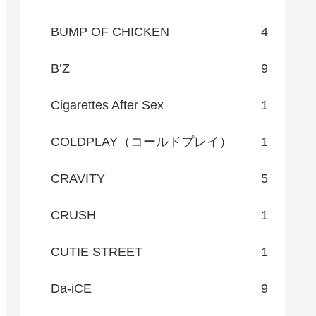
BUMP OF CHICKEN
4
B’Z
9
Cigarettes After Sex
1
COLDPLAY（コールドプレイ）
1
CRAVITY
5
CRUSH
1
CUTIE STREET
1
Da-iCE
9