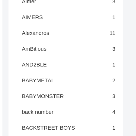
Aimer
3
AIMERS
1
Alexandros
11
AmBitious
3
AND2BLE
1
BABYMETAL
2
BABYMONSTER
3
back number
4
BACKSTREET BOYS
1