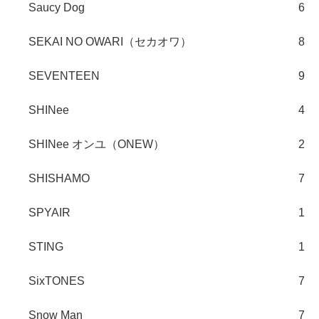
Saucy Dog
6
SEKAI NO OWARI（セカオワ）
8
SEVENTEEN
9
SHINee
4
SHINee オンユ（ONEW）
2
SHISHAMO
7
SPYAIR
1
STING
1
SixTONES
7
Snow Man
7