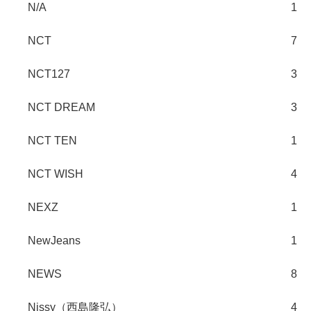
N/A
1
NCT
7
NCT127
3
NCT DREAM
3
NCT TEN
1
NCT WISH
4
NEXZ
1
NewJeans
1
NEWS
8
Nissy（西島隆弘）
4