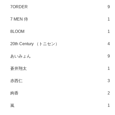
7ORDER
9
7 MEN 侍
1
8LOOM
1
20th Century （トニセン）
4
あいみょん
9
蒼井翔太
1
赤西仁
3
絢香
2
嵐
1