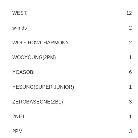
WEST.
12
w-inds
2
WOLF HOWL HARMONY
2
WOOYOUNG(2PM)
1
YOASOBI
6
YESUNG(SUPER JUNIOR)
1
ZEROBASEONE(ZB1)
3
2NE1
1
2PM
3