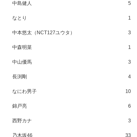
中島健人
5
なとり
1
中本悠太（NCT127ユウタ）
3
中森明菜
1
中山優馬
3
長渕剛
4
なにわ男子
10
錦戸亮
6
西野カナ
3
乃木坂46
33