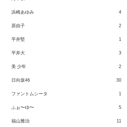
浜崎あゆみ
4
原由子
2
平井堅
1
平井大
3
美 少年
2
日向坂46
30
ファントムシータ
1
ふぉ〜ゆ〜
5
福山雅治
11