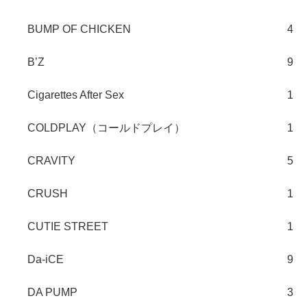
BUMP OF CHICKEN
4
B’Z
9
Cigarettes After Sex
1
COLDPLAY（コールドプレイ）
1
CRAVITY
5
CRUSH
1
CUTIE STREET
1
Da-iCE
9
DA PUMP
3