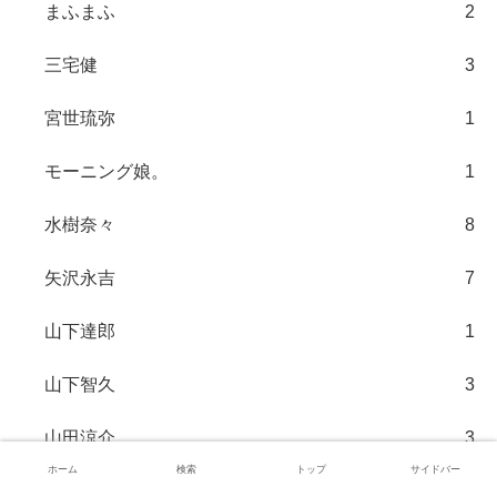
まふまふ
2
三宅健
3
宮世琉弥
1
モーニング娘。
1
水樹奈々
8
矢沢永吉
7
山下達郎
1
山下智久
3
山田涼介
3
ホーム
検索
トップ
サイドバー
屋良朝幸
1