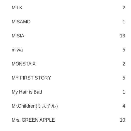
M!LK
2
MISAMO
1
MISIA
13
miwa
5
MONSTA X
2
MY FIRST STORY
5
My Hair is Bad
1
Mr.Children(ミスチル）
4
Mrs. GREEN APPLE
10