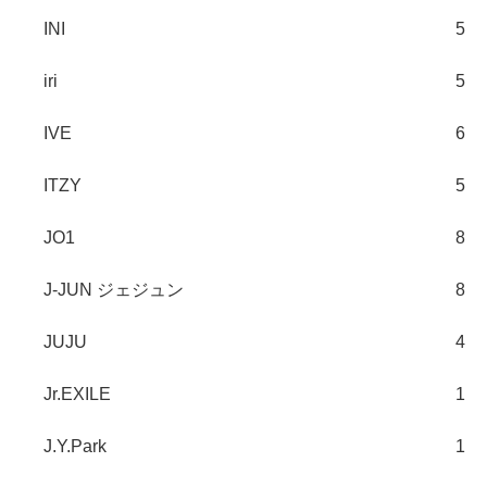
INI
5
iri
5
IVE
6
ITZY
5
JO1
8
J-JUN ジェジュン
8
JUJU
4
Jr.EXILE
1
J.Y.Park
1