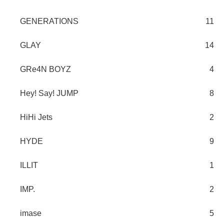
GENERATIONS
11
GLAY
14
GRe4N BOYZ
4
Hey! Say! JUMP
8
HiHi Jets
2
HYDE
9
ILLIT
1
IMP.
2
imase
5