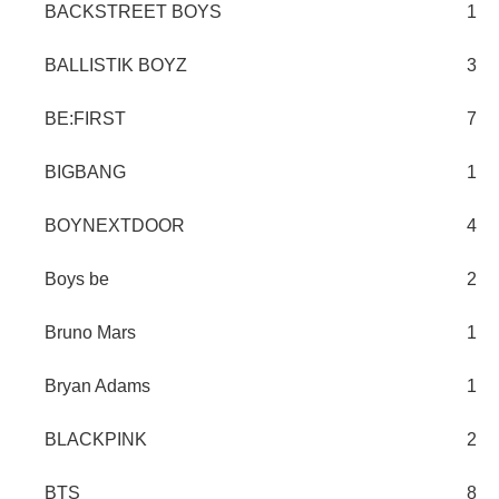
BACKSTREET BOYS
1
BALLISTIK BOYZ
3
BE:FIRST
7
BIGBANG
1
BOYNEXTDOOR
4
Boys be
2
Bruno Mars
1
Bryan Adams
1
BLACKPINK
2
BTS
8