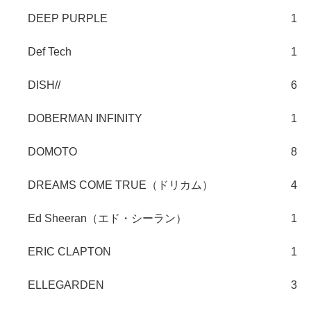
DEEP PURPLE
1
Def Tech
1
DISH//
6
DOBERMAN INFINITY
1
DOMOTO
8
DREAMS COME TRUE（ドリカム）
4
Ed Sheeran（エド・シーラン）
1
ERIC CLAPTON
1
ELLEGARDEN
3