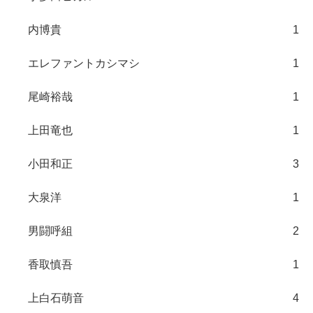
内博貴
1
エレファントカシマシ
1
尾崎裕哉
1
上田竜也
1
小田和正
3
大泉洋
1
男闘呼組
2
香取慎吾
1
上白石萌音
4