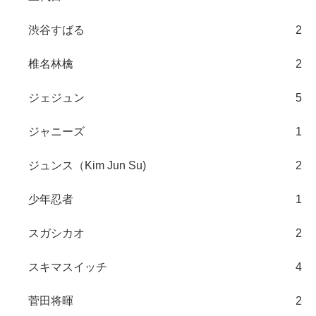
渋谷すばる
2
椎名林檎
2
ジェジュン
5
ジャニーズ
1
ジュンス（Kim Jun Su)
2
少年忍者
1
スガシカオ
2
スキマスイッチ
4
菅田将暉
2