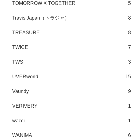
TOMORROW X TOGETHER
5
Travis Japan（トラジャ）
8
TREASURE
8
TWICE
7
TWS
3
UVERworld
15
Vaundy
9
VERIVERY
1
wacci
1
WANIMA
6