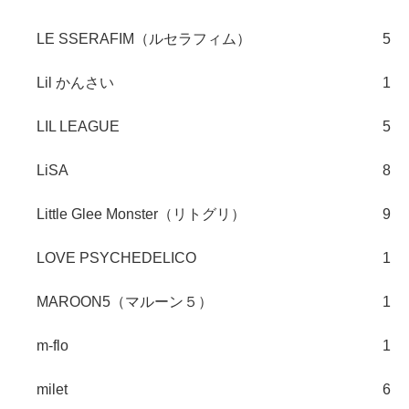
LE SSERAFIM（ルセラフィム）
5
Lil かんさい
1
LIL LEAGUE
5
LiSA
8
Little Glee Monster（リトグリ）
9
LOVE PSYCHEDELICO
1
MAROON5（マルーン５）
1
m-flo
1
milet
6