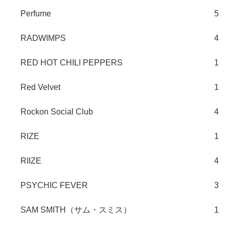
Perfume
5
RADWIMPS
4
RED HOT CHILI PEPPERS
1
Red Velvet
1
Rockon Social Club
4
RIZE
1
RIIZE
4
PSYCHIC FEVER
3
SAM SMITH（サム・スミス）
1