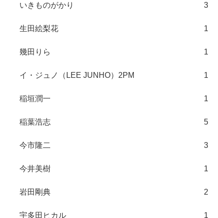
いきものがかり
3
生田絵梨花
1
幾田りら
1
イ・ジュノ（LEE JUNHO）2PM
1
稲垣潤一
1
稲葉浩志
5
今市隆二
3
今井美樹
1
岩田剛典
2
宇多田ヒカル
1