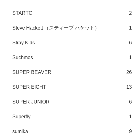
STARTO
2
Steve Hackett （スティーブ ハケット）
1
Stray Kids
6
Suchmos
1
SUPER BEAVER
26
SUPER EIGHT
13
SUPER JUNIOR
6
Superfly
1
sumika
9