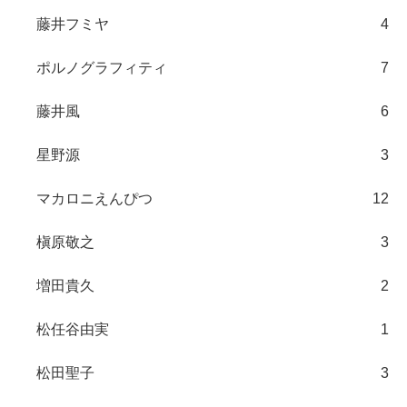
藤井フミヤ
4
ポルノグラフィティ
7
藤井風
6
星野源
3
マカロニえんぴつ
12
槇原敬之
3
増田貴久
2
松任谷由実
1
松田聖子
3