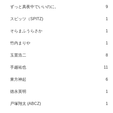
ずっと真夜中でいいのに。
9
スピッツ（SPITZ)
1
そらまふうらさか
1
竹内まりや
1
玉置浩二
8
手越祐也
11
東方神起
6
徳永英明
1
戸塚翔太 (ABCZ)
1