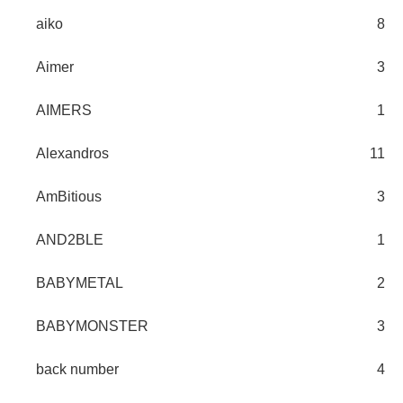
aiko
8
Aimer
3
AIMERS
1
Alexandros
11
AmBitious
3
AND2BLE
1
BABYMETAL
2
BABYMONSTER
3
back number
4