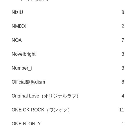
NiziU
8
NMIXX
2
NOA
7
Novelbright
3
Number_i
3
Official髭男dism
8
Original Love（オリジナルラブ）
4
ONE OK ROCK（ワンオク）
11
ONE N’ ONLY
1