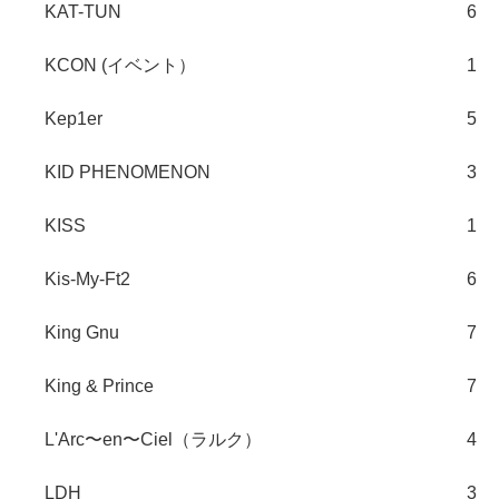
KAT-TUN
6
KCON (イベント）
1
Kep1er
5
KID PHENOMENON
3
KISS
1
Kis-My-Ft2
6
King Gnu
7
King & Prince
7
L'Arc〜en〜Ciel（ラルク）
4
LDH
3