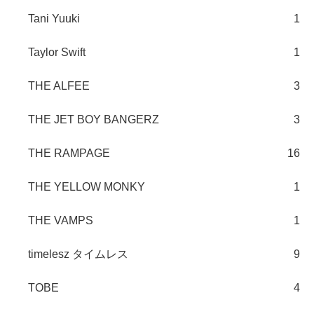
Tani Yuuki
1
Taylor Swift
1
THE ALFEE
3
THE JET BOY BANGERZ
3
THE RAMPAGE
16
THE YELLOW MONKY
1
THE VAMPS
1
timelesz タイムレス
9
TOBE
4