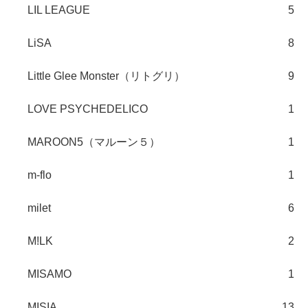
LIL LEAGUE
5
LiSA
8
Little Glee Monster（リトグリ）
9
LOVE PSYCHEDELICO
1
MAROON5（マルーン５）
1
m-flo
1
milet
6
M!LK
2
MISAMO
1
MISIA
13