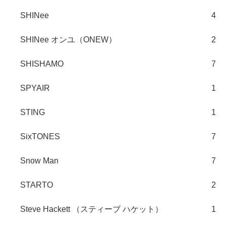
SHINee
4
SHINee オンユ（ONEW）
2
SHISHAMO
7
SPYAIR
1
STING
1
SixTONES
7
Snow Man
7
STARTO
2
Steve Hackett （スティーブ ハケット）
1