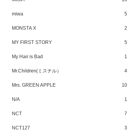
miwa
5
MONSTA X
2
MY FIRST STORY
5
My Hair is Bad
1
Mr.Children(ミスチル）
4
Mrs. GREEN APPLE
10
N/A
1
NCT
7
NCT127
3