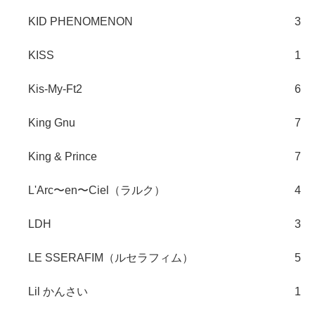
KID PHENOMENON
3
KISS
1
Kis-My-Ft2
6
King Gnu
7
King & Prince
7
L'Arc〜en〜Ciel（ラルク）
4
LDH
3
LE SSERAFIM（ルセラフィム）
5
Lil かんさい
1