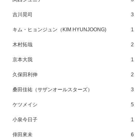
吉川晃司
3
キム・ヒョンジュン（KIM HYUNJOONG)
1
木村拓哉
2
京本大我
1
久保田利伸
2
桑田佳祐（サザンオールスターズ）
3
ケツメイシ
5
小泉今日子
1
倖田來未
6