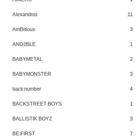
Alexandros
11
AmBitious
3
AND2BLE
1
BABYMETAL
2
BABYMONSTER
3
back number
4
BACKSTREET BOYS
1
BALLISTIK BOYZ
3
BE:FIRST
7