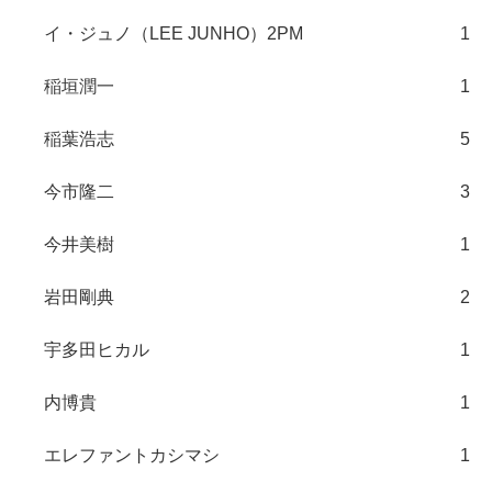
イ・ジュノ（LEE JUNHO）2PM
1
稲垣潤一
1
稲葉浩志
5
今市隆二
3
今井美樹
1
岩田剛典
2
宇多田ヒカル
1
内博貴
1
エレファントカシマシ
1