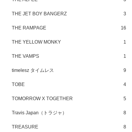
THE JET BOY BANGERZ
3
THE RAMPAGE
16
THE YELLOW MONKY
1
THE VAMPS
1
timelesz タイムレス
9
TOBE
4
TOMORROW X TOGETHER
5
Travis Japan（トラジャ）
8
TREASURE
8