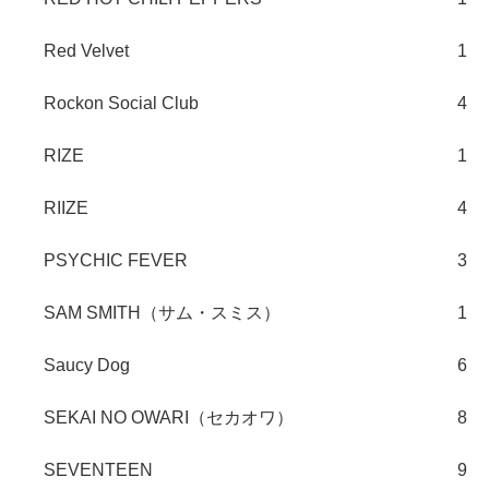
Red Velvet
1
Rockon Social Club
4
RIZE
1
RIIZE
4
PSYCHIC FEVER
3
SAM SMITH（サム・スミス）
1
Saucy Dog
6
SEKAI NO OWARI（セカオワ）
8
SEVENTEEN
9