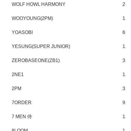
WOLF HOWL HARMONY
2
WOOYOUNG(2PM)
1
YOASOBI
6
YESUNG(SUPER JUNIOR)
1
ZEROBASEONE(ZB1)
3
2NE1
1
2PM
3
7ORDER
9
7 MEN 侍
1
8LOOM
1