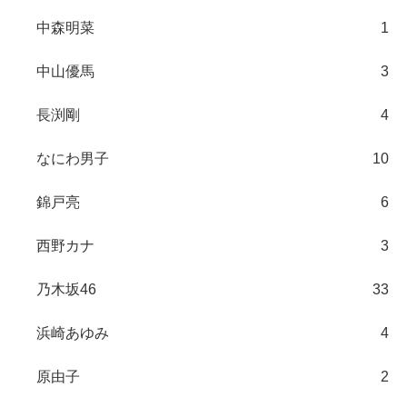
中森明菜
1
中山優馬
3
長渕剛
4
なにわ男子
10
錦戸亮
6
西野カナ
3
乃木坂46
33
浜崎あゆみ
4
原由子
2