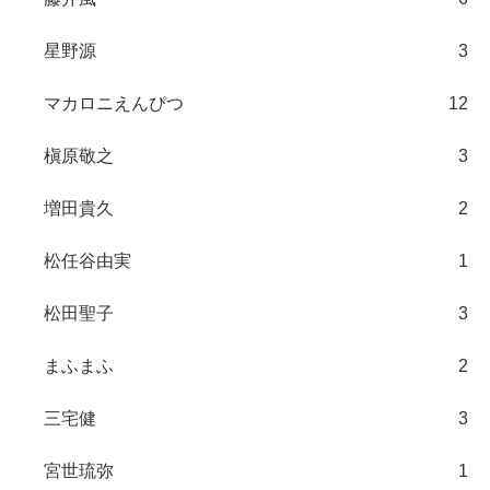
星野源
3
マカロニえんぴつ
12
槇原敬之
3
増田貴久
2
松任谷由実
1
松田聖子
3
まふまふ
2
三宅健
3
宮世琉弥
1