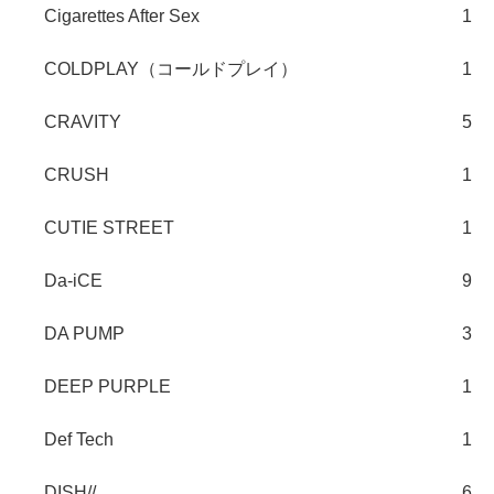
Cigarettes After Sex
1
COLDPLAY（コールドプレイ）
1
CRAVITY
5
CRUSH
1
CUTIE STREET
1
Da-iCE
9
DA PUMP
3
DEEP PURPLE
1
Def Tech
1
DISH//
6