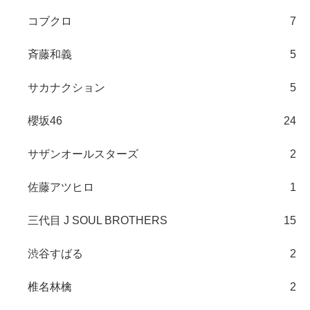
コブクロ
7
斉藤和義
5
サカナクション
5
櫻坂46
24
サザンオールスターズ
2
佐藤アツヒロ
1
三代目 J SOUL BROTHERS
15
渋谷すばる
2
椎名林檎
2