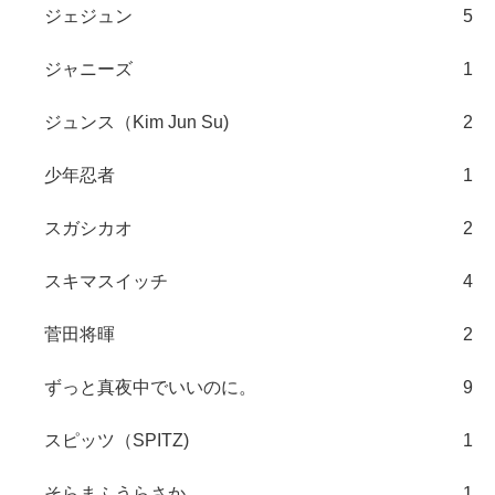
ジェジュン
5
ジャニーズ
1
ジュンス（Kim Jun Su)
2
少年忍者
1
スガシカオ
2
スキマスイッチ
4
菅田将暉
2
ずっと真夜中でいいのに。
9
スピッツ（SPITZ)
1
そらまふうらさか
1