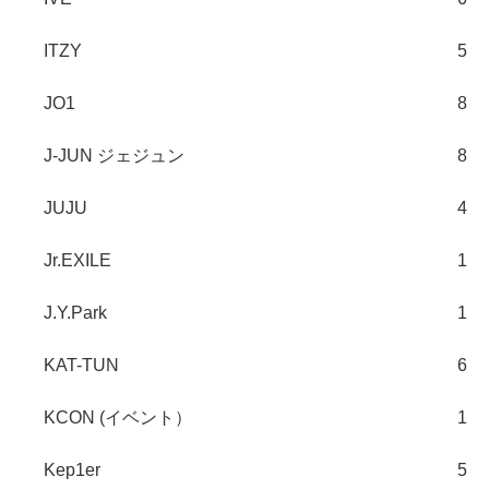
ITZY
5
JO1
8
J-JUN ジェジュン
8
JUJU
4
Jr.EXILE
1
J.Y.Park
1
KAT-TUN
6
KCON (イベント）
1
Kep1er
5