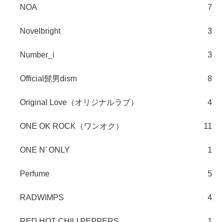
NOA
7
Novelbright
3
Number_i
3
Official髭男dism
8
Original Love（オリジナルラブ）
4
ONE OK ROCK（ワンオク）
11
ONE N’ ONLY
1
Perfume
5
RADWIMPS
4
RED HOT CHILI PEPPERS
1