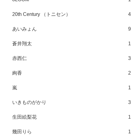
20th Century （トニセン）
4
あいみょん
9
蒼井翔太
1
赤西仁
3
絢香
2
嵐
1
いきものがかり
3
生田絵梨花
1
幾田りら
1