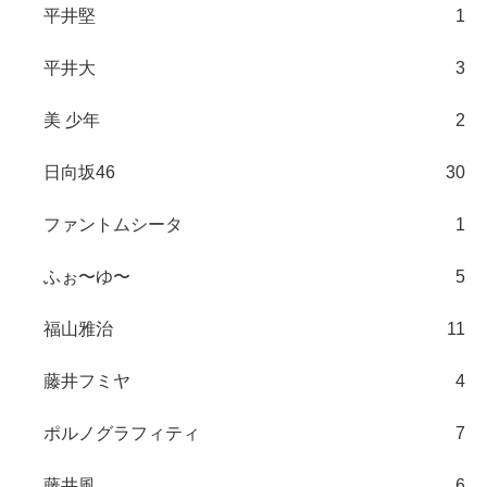
平井堅
1
平井大
3
美 少年
2
日向坂46
30
ファントムシータ
1
ふぉ〜ゆ〜
5
福山雅治
11
藤井フミヤ
4
ポルノグラフィティ
7
藤井風
6