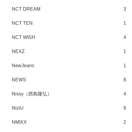
NCT DREAM
3
NCT TEN
1
NCT WISH
4
NEXZ
1
NewJeans
1
NEWS
8
Nissy（西島隆弘）
4
NiziU
8
NMIXX
2