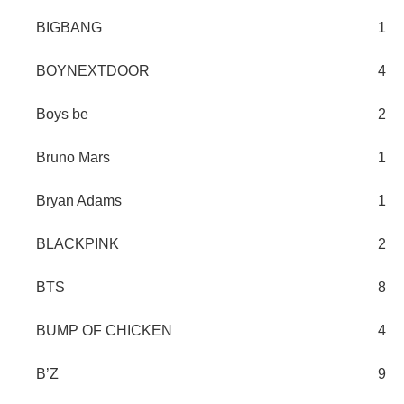
BIGBANG
1
BOYNEXTDOOR
4
Boys be
2
Bruno Mars
1
Bryan Adams
1
BLACKPINK
2
BTS
8
BUMP OF CHICKEN
4
B’Z
9