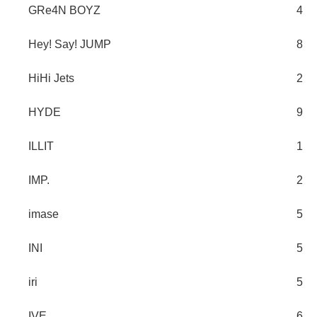
GRe4N BOYZ
4
Hey! Say! JUMP
8
HiHi Jets
2
HYDE
9
ILLIT
1
IMP.
2
imase
5
INI
5
iri
5
IVE
6