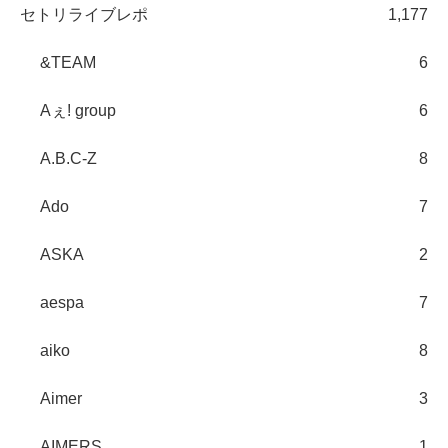
セトリライブレポ
1,177
&TEAM
6
Aぇ! group
6
A.B.C-Z
8
Ado
7
ASKA
2
aespa
7
aiko
8
Aimer
3
AIMERS
1