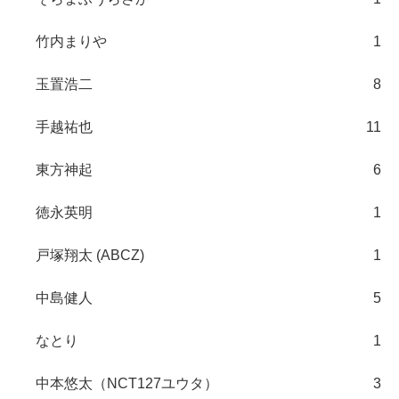
竹内まりや
1
玉置浩二
8
手越祐也
11
東方神起
6
徳永英明
1
戸塚翔太 (ABCZ)
1
中島健人
5
なとり
1
中本悠太（NCT127ユウタ）
3