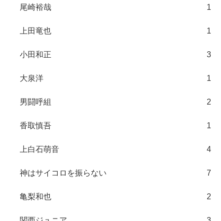
尾崎裕哉
1
上田竜也
1
小田和正
3
大泉洋
1
男闘呼組
2
香取慎吾
1
上白石萌音
4
神はサイコロを振らない
7
亀梨和也
2
関西ジュニア
3