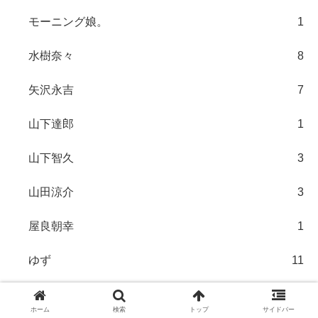
モーニング娘。
1
水樹奈々
8
矢沢永吉
7
山下達郎
1
山下智久
3
山田涼介
3
屋良朝幸
1
ゆず
11
優里
9
ホーム
検索
トップ
サイドバー