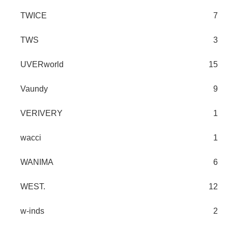
TWICE
7
TWS
3
UVERworld
15
Vaundy
9
VERIVERY
1
wacci
1
WANIMA
6
WEST.
12
w-inds
2