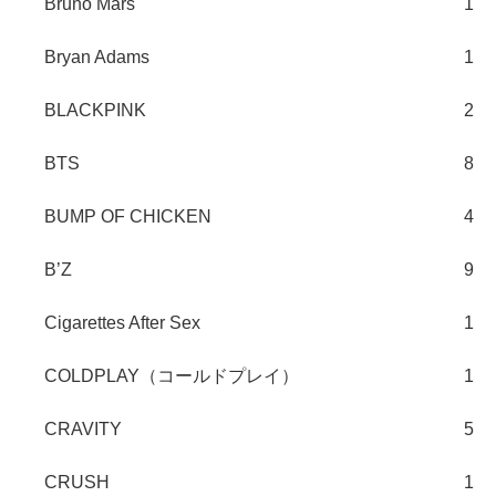
Bruno Mars
1
Bryan Adams
1
BLACKPINK
2
BTS
8
BUMP OF CHICKEN
4
B’Z
9
Cigarettes After Sex
1
COLDPLAY（コールドプレイ）
1
CRAVITY
5
CRUSH
1