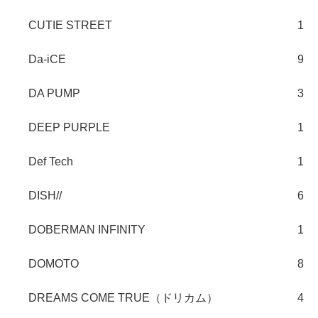
CUTIE STREET
1
Da-iCE
9
DA PUMP
3
DEEP PURPLE
1
Def Tech
1
DISH//
6
DOBERMAN INFINITY
1
DOMOTO
8
DREAMS COME TRUE（ドリカム）
4