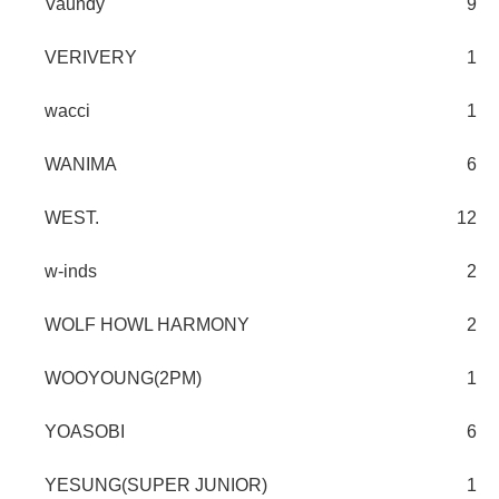
Vaundy
9
VERIVERY
1
wacci
1
WANIMA
6
WEST.
12
w-inds
2
WOLF HOWL HARMONY
2
WOOYOUNG(2PM)
1
YOASOBI
6
YESUNG(SUPER JUNIOR)
1