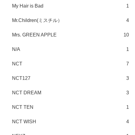
My Hair is Bad
1
Mr.Children(ミスチル）
4
Mrs. GREEN APPLE
10
N/A
1
NCT
7
NCT127
3
NCT DREAM
3
NCT TEN
1
NCT WISH
4