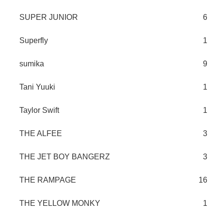
SUPER JUNIOR
6
Superfly
1
sumika
9
Tani Yuuki
1
Taylor Swift
1
THE ALFEE
3
THE JET BOY BANGERZ
3
THE RAMPAGE
16
THE YELLOW MONKY
1