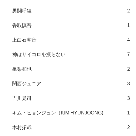
男闘呼組
2
香取慎吾
1
上白石萌音
4
神はサイコロを振らない
7
亀梨和也
2
関西ジュニア
3
吉川晃司
3
キム・ヒョンジュン（KIM HYUNJOONG)
1
木村拓哉
2