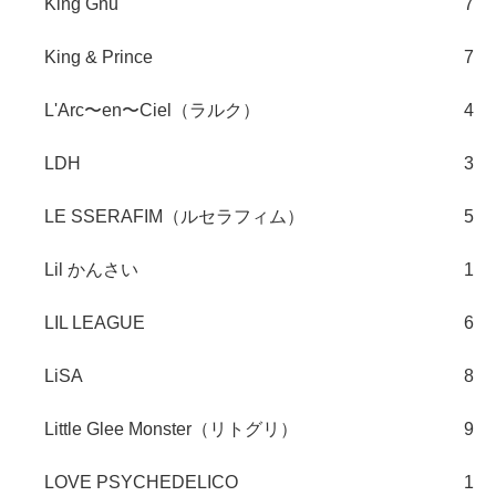
King Gnu
7
King & Prince
7
L'Arc〜en〜Ciel（ラルク）
4
LDH
3
LE SSERAFIM（ルセラフィム）
5
Lil かんさい
1
LIL LEAGUE
6
LiSA
8
Little Glee Monster（リトグリ）
9
LOVE PSYCHEDELICO
1