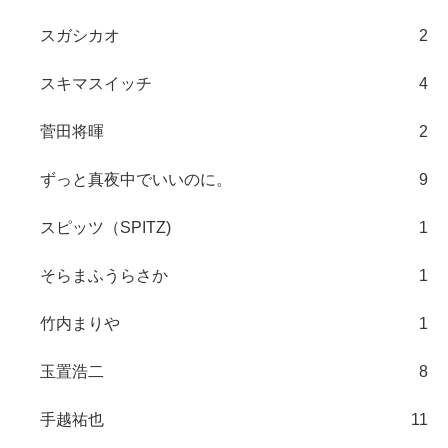
スガシカオ
2
スキマスイッチ
4
菅田将暉
2
ずっと真夜中でいいのに。
9
スピッツ（SPITZ)
1
そらまふうらさか
1
竹内まりや
1
玉置浩二
8
手越祐也
11