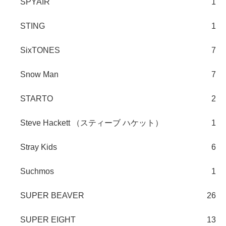
SPYAIR
1
STING
1
SixTONES
7
Snow Man
7
STARTO
2
Steve Hackett （スティーブ ハケット）
1
Stray Kids
6
Suchmos
1
SUPER BEAVER
26
SUPER EIGHT
13