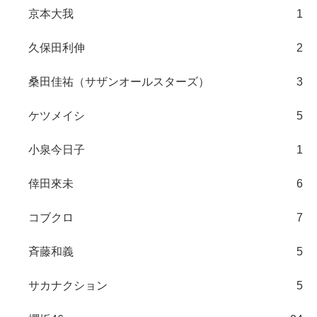
京本大我
1
久保田利伸
2
桑田佳祐（サザンオールスターズ）
3
ケツメイシ
5
小泉今日子
1
倖田來未
6
コブクロ
7
斉藤和義
5
サカナクション
5