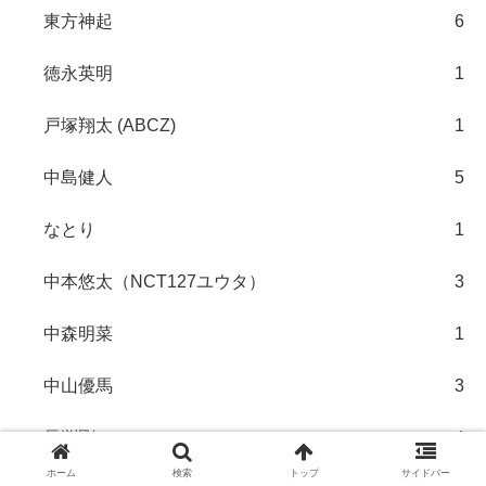
東方神起
6
徳永英明
1
戸塚翔太 (ABCZ)
1
中島健人
5
なとり
1
中本悠太（NCT127ユウタ）
3
中森明菜
1
中山優馬
3
長渕剛
4
ホーム
検索
トップ
サイドバー