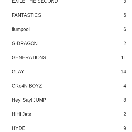
EXILE THE SECOND
3
FANTASTICS
6
flumpool
6
G-DRAGON
2
GENERATIONS
11
GLAY
14
GRe4N BOYZ
4
Hey! Say! JUMP
8
HiHi Jets
2
HYDE
9