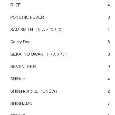
RIIZE
4
PSYCHIC FEVER
3
SAM SMITH（サム・スミス）
1
Saucy Dog
6
SEKAI NO OWARI（セカオワ）
8
SEVENTEEN
9
SHINee
4
SHINee オンユ（ONEW）
2
SHISHAMO
7