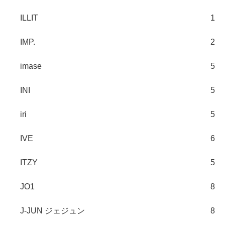
ILLIT
1
IMP.
2
imase
5
INI
5
iri
5
IVE
6
ITZY
5
JO1
8
J-JUN ジェジュン
8