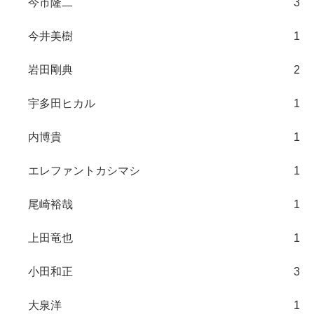
今市隆二
3
今井美樹
1
岩田剛典
2
宇多田ヒカル
1
内博貴
1
エレファントカシマシ
1
尾崎裕哉
1
上田竜也
1
小田和正
3
大泉洋
1