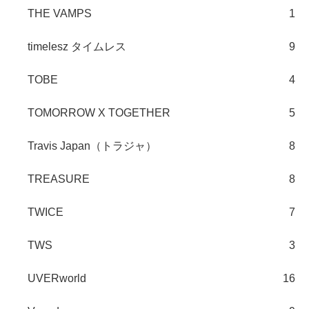
THE VAMPS
1
timelesz タイムレス
9
TOBE
4
TOMORROW X TOGETHER
5
Travis Japan（トラジャ）
8
TREASURE
8
TWICE
7
TWS
3
UVERworld
16