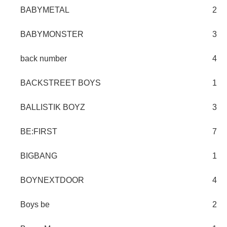
BABYMETAL
2
BABYMONSTER
3
back number
4
BACKSTREET BOYS
1
BALLISTIK BOYZ
3
BE:FIRST
7
BIGBANG
1
BOYNEXTDOOR
4
Boys be
2