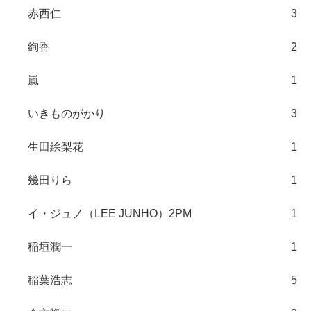
赤西仁
3
絢香
2
嵐
1
いきものがかり
3
生田絵梨花
1
幾田りら
1
イ・ジュノ（LEE JUNHO）2PM
1
稲垣潤一
1
稲葉浩志
5