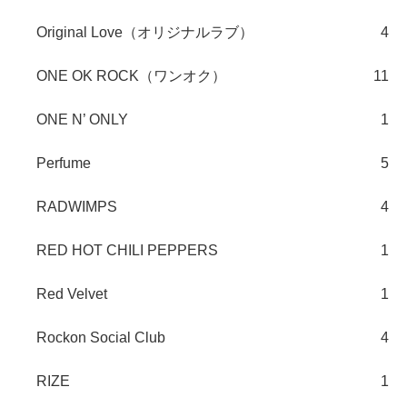
Original Love（オリジナルラブ）
4
ONE OK ROCK（ワンオク）
11
ONE N’ ONLY
1
Perfume
5
RADWIMPS
4
RED HOT CHILI PEPPERS
1
Red Velvet
1
Rockon Social Club
4
RIZE
1