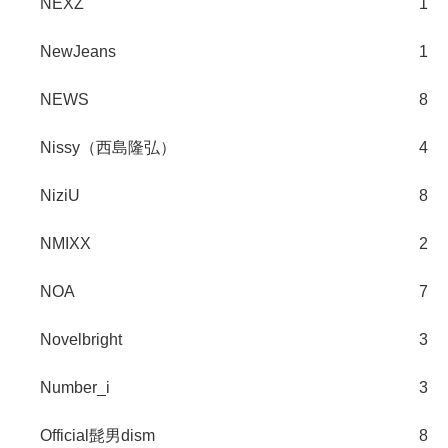
NEXZ
1
NewJeans
1
NEWS
8
Nissy（西島隆弘）
4
NiziU
8
NMIXX
2
NOA
7
Novelbright
3
Number_i
3
Official髭男dism
8