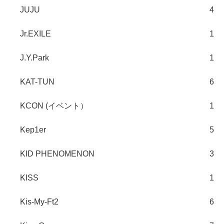
JUJU
4
Jr.EXILE
1
J.Y.Park
1
KAT-TUN
6
KCON (イベント）
1
Kep1er
5
KID PHENOMENON
3
KISS
1
Kis-My-Ft2
6