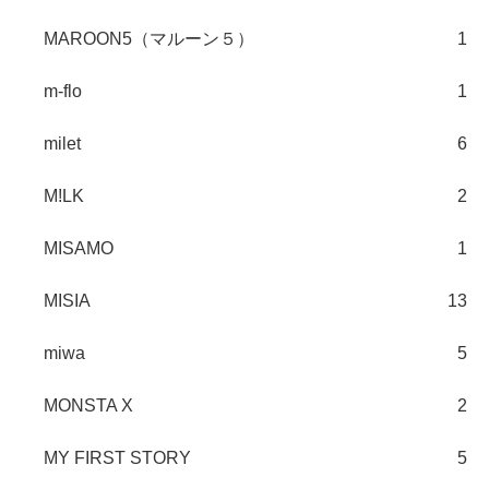
MAROON5（マルーン５）
1
m-flo
1
milet
6
M!LK
2
MISAMO
1
MISIA
13
miwa
5
MONSTA X
2
MY FIRST STORY
5