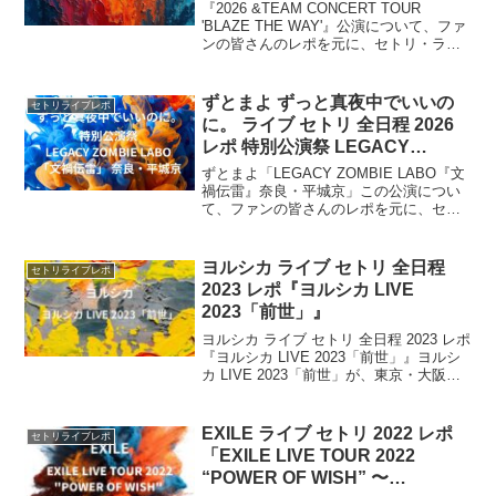
WAY’』
『2026 &TEAM CONCERT TOUR
'BLAZE THE WAY'』公演について、ファ
ンの皆さんのレポを元に、セトリ・ライ
ブレポをまとめます。2026年5月13日のK
アリーナ横浜公演を皮切りにスタート。
日本国内に加えアジア全11都市を巡る大
ずとまよ ずっと真夜中でいいの
セトリライブレポ
規模な展開を予定。
に。 ライブ セトリ 全日程 2026
レポ 特別公演祭 LEGACY
ZOMBIE LABO 「文禍伝雷」 奈
ずとまよ「LEGACY ZOMBIE LABO『文
良・平城京
禍伝雷』奈良・平城京」この公演につい
て、ファンの皆さんのレポを元に、セト
リ・ライブレポをまとめます。 ずっと
真夜中でいいのに。が2026年10月10日・
11日に奈良県の平城宮跡歴史公園で開催
ヨルシカ ライブ セトリ 全日程
セトリライブレポ
する特別公演です。
2023 レポ『ヨルシカ LIVE
2023「前世」』
ヨルシカ ライブ セトリ 全日程 2023 レポ
『ヨルシカ LIVE 2023「前世」』ヨルシ
カ LIVE 2023「前世」が、東京・大阪全4
公演にて開催されます！今回は、ヨルシ
カ『ヨルシカ LIVE 2023「前世」』公演
について、ファン...
EXILE ライブ セトリ 2022 レポ
セトリライブレポ
「EXILE LIVE TOUR 2022
“POWER OF WISH” 〜