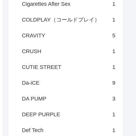
Cigarettes After Sex
1
COLDPLAY（コールドプレイ）
1
CRAVITY
5
CRUSH
1
CUTIE STREET
1
Da-iCE
9
DA PUMP
3
DEEP PURPLE
1
Def Tech
1