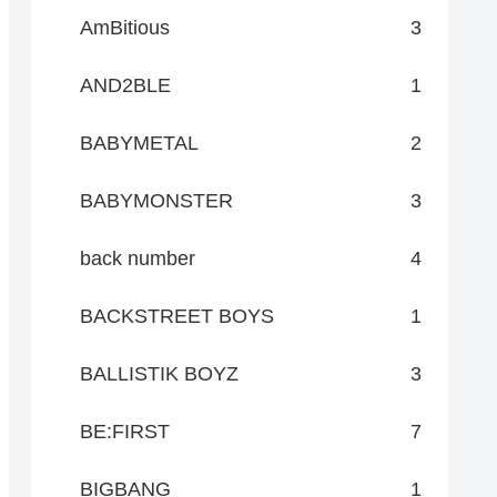
AmBitious
3
AND2BLE
1
BABYMETAL
2
BABYMONSTER
3
back number
4
BACKSTREET BOYS
1
BALLISTIK BOYZ
3
BE:FIRST
7
BIGBANG
1