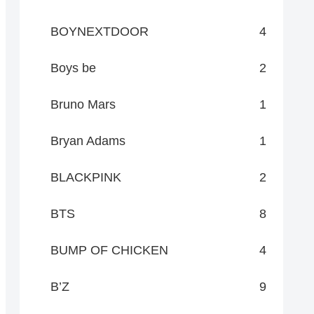
BOYNEXTDOOR
4
Boys be
2
Bruno Mars
1
Bryan Adams
1
BLACKPINK
2
BTS
8
BUMP OF CHICKEN
4
B’Z
9