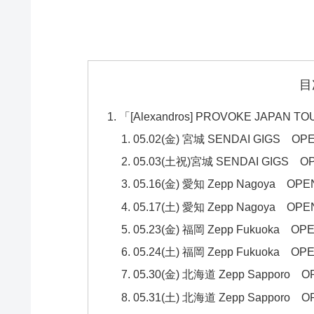
目
「[Alexandros] PROVOKE JA
05.02(金) 宮城 SENDAI GIGS OPEN
05.03(土祝)宮城 SENDAI GIGS OPE
05.16(金) 愛知 Zepp Nagoya OPEN
05.17(土) 愛知 Zepp Nagoya OPEN
05.23(金) 福岡 Zepp Fukuoka OPEN
05.24(土) 福岡 Zepp Fukuoka OPEN
05.30(金) 北海道 Zepp Sapporo OP
05.31(土) 北海道 Zepp Sapporo OP