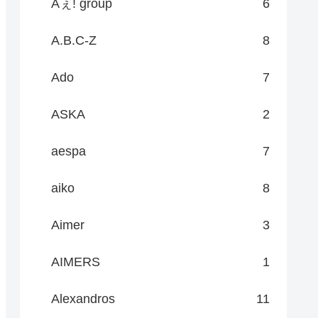
Aぇ! group
6
A.B.C-Z
8
Ado
7
ASKA
2
aespa
7
aiko
8
Aimer
3
AIMERS
1
Alexandros
11