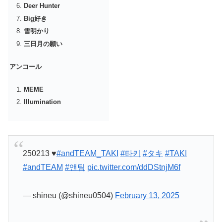
Deer Hunter
Big好き
雪明かり
三日月の願い
アンコール
MEME
Illumination
250213 ♥️
#andTEAM_TAKI
#타키
#タキ
#TAKI
#andTEAM
#앤팀
pic.twitter.com/ddDStnjM6f
— shineu (@shineu0504)
February 13, 2025