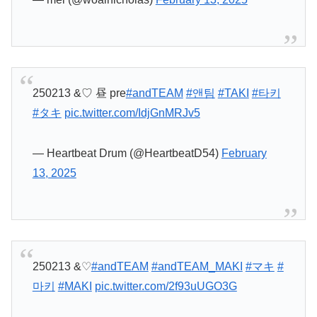
250213 &♡ 昼 pre
#andTEAM
#앤팀
#TAKI
#타키
#タキ
pic.twitter.com/IdjGnMRJv5
— Heartbeat Drum (@HeartbeatD54)
February
13, 2025
250213 &♡
#andTEAM
#andTEAM_MAKI
#マキ
#
마키
#MAKI
pic.twitter.com/2f93uUGO3G