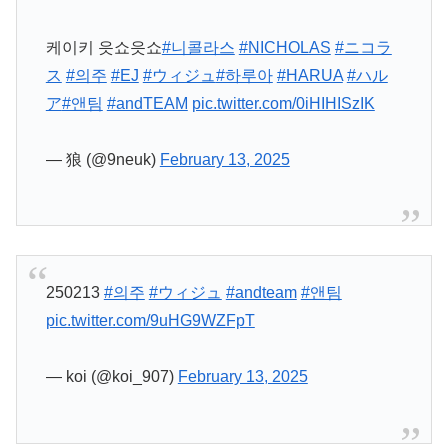
케이키 읏쇼읏쇼
#니콜라스
#NICHOLAS
#ニコラ
ス
#의주
#EJ
#ウィジュ
#하루아
#HARUA
#ハル
ア
#앤팀
#andTEAM
pic.twitter.com/0iHIHISzIK
— 狼 (@9neuk)
February 13, 2025
250213
#의주
#ウィジュ
#andteam
#앤팀
pic.twitter.com/9uHG9WZFpT
— koi (@koi_907)
February 13, 2025