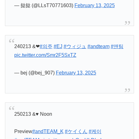
— 挞挞 (@LLsT70771603)
February 13, 2025
240213 ︎&❤︎
#의주
#EJ
#ウィジュ
#andteam
#앤팀
pic.twitter.com/Smr2F5SxTZ
— bej (@bej_907)
February 13, 2025
250213 &♥ Noon
Preview
#andTEAM_K
#ケイくん
#케이