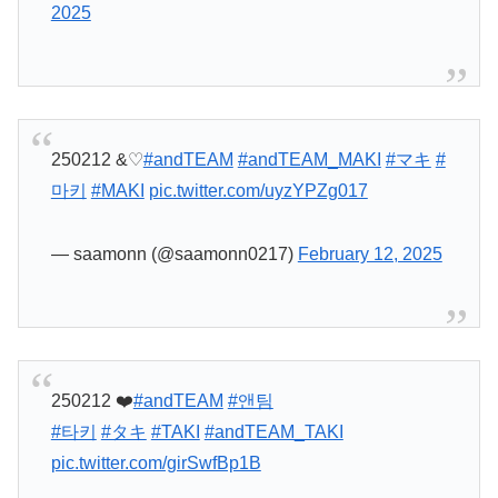
2025
250212 &♡
#andTEAM
#andTEAM_MAKI
#マキ
#
마키
#MAKI
pic.twitter.com/uyzYPZg017
— saamonn (@saamonn0217)
February 12, 2025
250212 ❤️
#andTEAM
#앤팀
#타키
#タキ
#TAKI
#andTEAM_TAKI
pic.twitter.com/girSwfBp1B