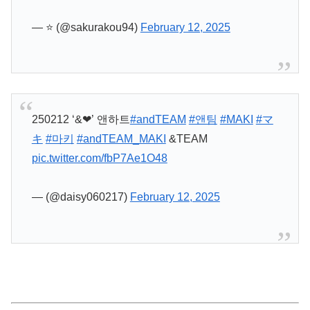
— ⭐ (@sakurakou94)
February 12, 2025
250212 ‘&❤︎’ 앤하트
#andTEAM
#앤팀
#MAKI
#マ
キ
#마키
#andTEAM_MAKI
&TEAM
pic.twitter.com/fbP7Ae1O48
— (@daisy060217)
February 12, 2025