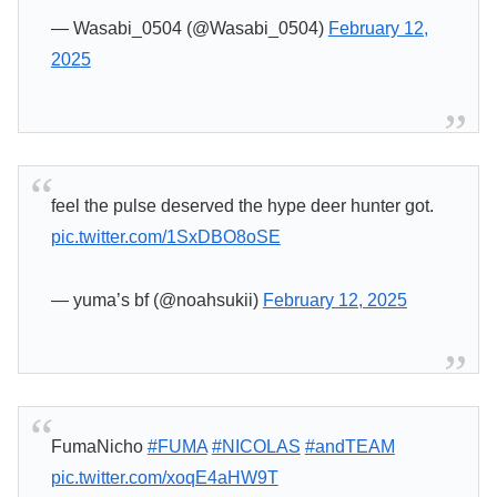
— Wasabi_0504 (@Wasabi_0504)
February 12,
2025
feel the pulse deserved the hype deer hunter got.
pic.twitter.com/1SxDBO8oSE
— yuma’s bf (@noahsukii)
February 12, 2025
FumaNicho
#FUMA
#NICOLAS
#andTEAM
pic.twitter.com/xoqE4aHW9T