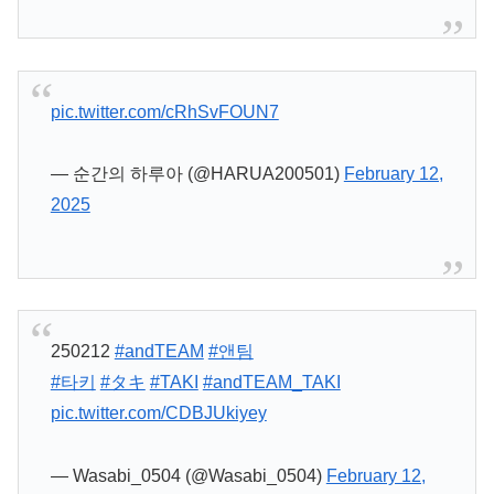
pic.twitter.com/cRhSvFOUN7
— 순간의 하루아 (@HARUA200501)
February 12,
2025
250212
#andTEAM
#앤팀
#타키
#タキ
#TAKI
#andTEAM_TAKI
pic.twitter.com/CDBJUkiyey
— Wasabi_0504 (@Wasabi_0504)
February 12,