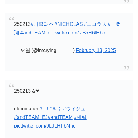
250213
#니콜라스
#NICHOLAS
#ニコラス
#王奕
翔
#andTEAM
pic.twitter.com/iaBxH6tHbb
— 오열 (@imcrying______)
February 13, 2025
250213 &❤︎
illumination
#EJ
#의주
#ウィジュ
#andTEAM_EJ
#andTEAM
#앤팀
pic.twitter.com/9LJLHFbNhu