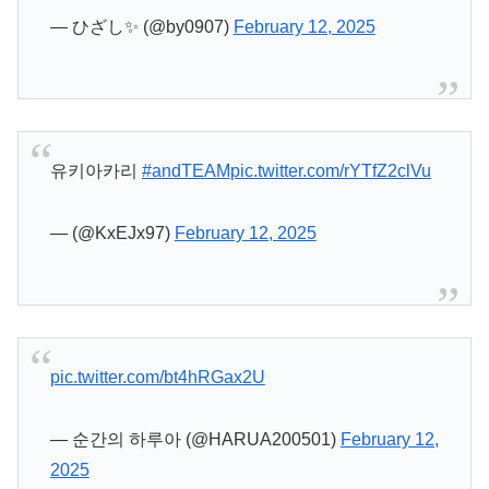
— ひざし✨ (@by0907)
February 12, 2025
유키아카리
#andTEAM
pic.twitter.com/rYTfZ2clVu
— (@KxEJx97)
February 12, 2025
pic.twitter.com/bt4hRGax2U
— 순간의 하루아 (@HARUA200501)
February 12,
2025