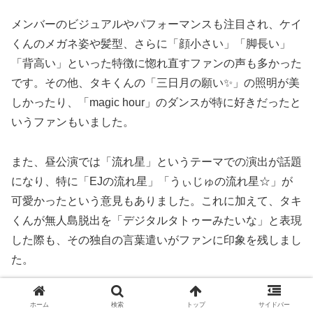
メンバーのビジュアルやパフォーマンスも注目され、ケイ
くんのメガネ姿や髪型、さらに「顔小さい」「脚長い」
「背高い」といった特徴に惚れ直すファンの声も多かった
です。その他、タキくんの「三日月の願い✨」の照明が美
しかったり、「magic hour」のダンスが特に好きだったと
いうファンもいました。
また、昼公演では「流れ星」というテーマでの演出が話題
になり、特に「EJの流れ星」「うぃじゅの流れ星☆」が
可愛かったという意見もありました。これに加えて、タキ
くんが無人島脱出を「デジタルタトゥーみたいな」と表現
した際も、その独自の言葉遣いがファンに印象を残しまし
た。
ライブの盛り上がりとともに、&HEARTでのユニークな
ホーム
検索
トップ
サイドバー