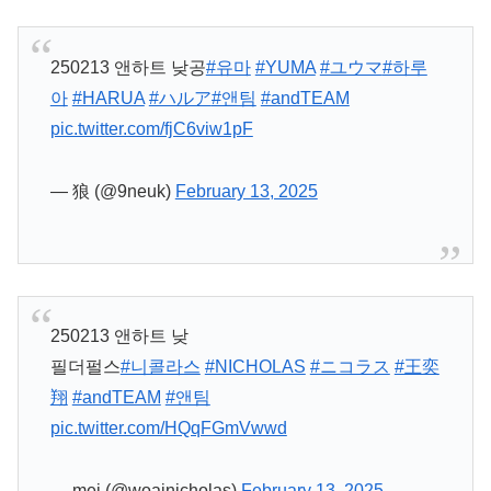
250213 앤하트 낮공
#유마
#YUMA
#ユウマ
#하루
아
#HARUA
#ハルア
#앤팀
#andTEAM
pic.twitter.com/fjC6viw1pF
— 狼 (@9neuk)
February 13, 2025
250213 앤하트 낮
필더펄스
#니콜라스
#NICHOLAS
#ニコラス
#王奕
翔
#andTEAM
#앤팀
pic.twitter.com/HQqFGmVwwd
— mei (@woainicholas)
February 13, 2025