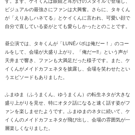
す。まず、ケイくんは眼鏡と耳かけのスタイルで登場し、
ビジュアルの最強さにファンは大興奮。さらに、タキくん
が「えりあしハネてる」とケイくんに言われ、可愛い顔で
自分で直している姿がとても愛らしかったとのことです。
昼公演では、タキくんが「LUNÉパボは俺だー！」のコー
ルをして、会場が大盛り上がり。「俺だー‼️」という声が
天井まで響き、ファンも大満足だった様子です。また、ケ
イくんがメイドカフェネタを披露し、会場を笑わせたとい
うエピソードもありました。
ふまゆま（ふうまくん、ゆうまくん）の転生ネタが大きな
盛り上がりを見せ、特にオタク話になると速く話す姿がフ
ァンを楽しませたようです。ふまゆまのネタに続いて、ケ
イくんのメイドカフェネタが飛び出し、会場の雰囲気が一
層楽しくなりました。