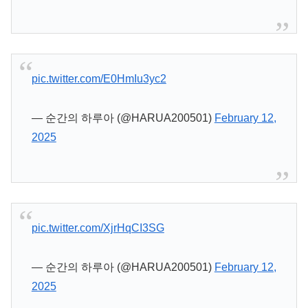
pic.twitter.com/E0HmIu3yc2
— 순간의 하루아 (@HARUA200501)
February 12,
2025
pic.twitter.com/XjrHqCI3SG
— 순간의 하루아 (@HARUA200501)
February 12,
2025