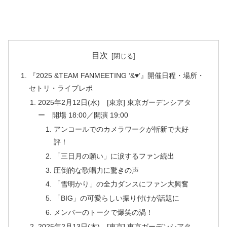
目次
『2025 &TEAM FANMEETING ‘&♥’』開催日程・場所・
セトリ・ライブレポ
2025年2月12日(水) [東京] 東京ガーデンシアタ
ー 開場 18:00／開演 19:00
アンコールでのカメラワークが斬新で大好
評！
「三日月の願い」に涙するファン続出
圧倒的な歌唱力に驚きの声
「雪明かり」の全力ダンスにファン大興奮
「BIG」の可愛らしい振り付けが話題に
メンバーのトークで爆笑の渦！
2025年2月13日(木) [東京] 東京ガーデンシアタ