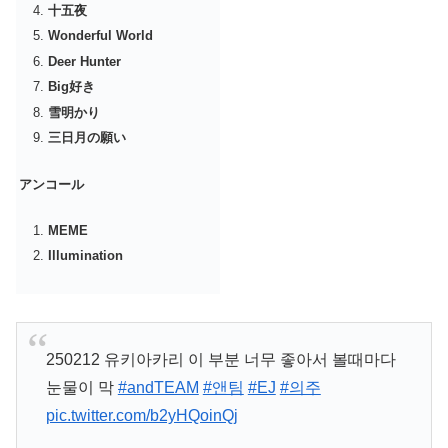
十五夜
Wonderful World
Deer Hunter
Big好き
雪明かり
三日月の願い
アンコール
MEME
Illumination
250212 유키아카리 이 부분 너무 좋아서 볼때마다
눈물이 막
#andTEAM
#앤팀
#EJ
#의주
pic.twitter.com/b2yHQoinQj