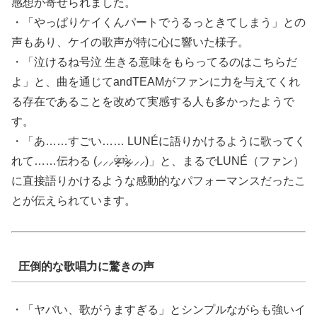
感想が寄せられました。
・「やっぱりケイくんパートでうるっときてしまう」との
声もあり、ケイの歌声が特に心に響いた様子。
・「泣けるね︎号泣 生きる意味をもらってるのはこちらだ
よ︎」と、曲を通じてandTEAMがファンに力を与えてくれ
る存在であることを改めて実感する人も多かったようで
す。
・「あ……すごい…… LUNÉに語りかけるように歌ってく
れて……伝わる (⸝⸝⸝ᵒ̴̶̷̥́⌑ᵒ̴̶̷̣̥̀⸝⸝⸝)」と、まるでLUNÉ（ファン）
に直接語りかけるような感動的なパフォーマンスだったこ
とが伝えられています。
圧倒的な歌唱力に驚きの声
・「ヤバい、歌がうますぎる」とシンプルながらも強いイ