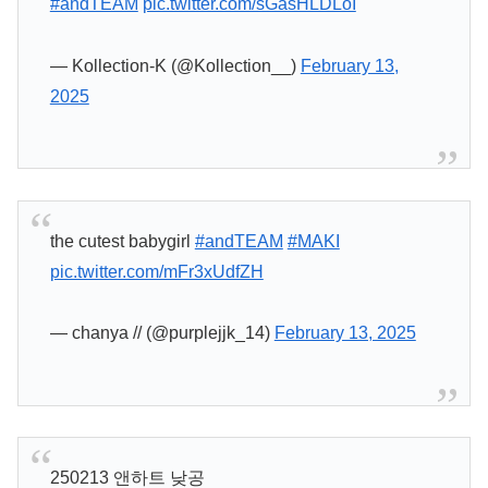
#andTEAM
pic.twitter.com/sGasHLDLoI
— Kollection-K (@Kollection__)
February 13,
2025
the cutest babygirl
#andTEAM
#MAKI
pic.twitter.com/mFr3xUdfZH
— chanya // (@purplejjk_14)
February 13, 2025
250213 앤하트 낮공