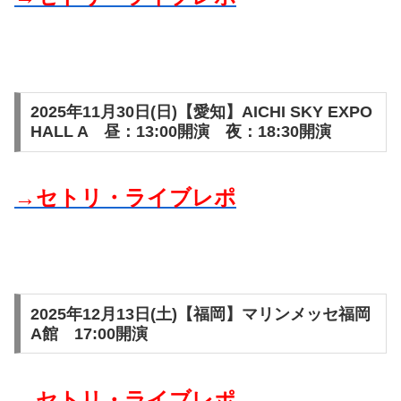
2025年11月30日(日)【愛知】AICHI SKY EXPO
HALL A 昼：13:00開演 夜：18:30開演
→セトリ・ライブレポ
2025年12月13日(土)【福岡】マリンメッセ福岡
A館 17:00開演
→セトリ・ライブレポ