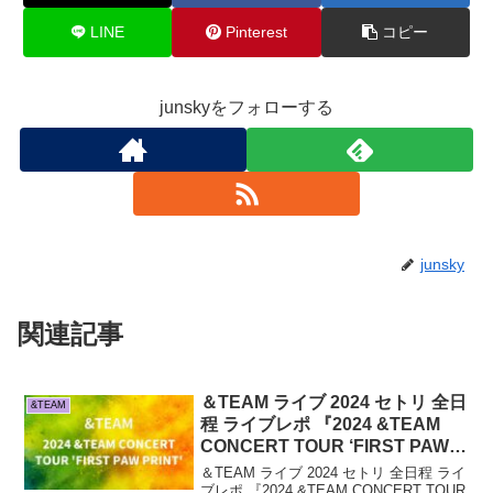
LINE
Pinterest
コピー
junskyをフォローする
junsky
関連記事
＆TEAM ライブ 2024 セトリ 全日
&TEAM
程 ライブレポ 『2024 &TEAM
CONCERT TOUR ‘FIRST PAW
PRINT’』
＆TEAM ライブ 2024 セトリ 全日程 ライ
ブレポ 『2024 &TEAM CONCERT TOUR