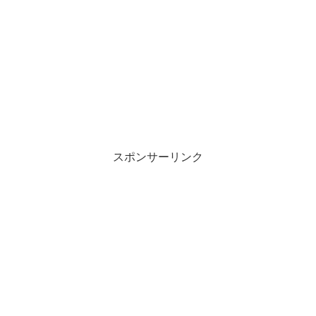
スポンサーリンク