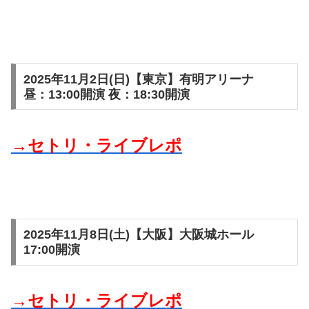
2025年11月2日(日)【東京】有明アリーナ
昼：13:00開演 夜：18:30開演
→セトリ・ライブレポ
2025年11月8日(土)【大阪】大阪城ホール
17:00開演
→セトリ・ライブレポ