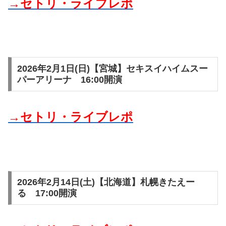
→セトリ・ライブレポ
2026年2月1日(日)【宮城】セキスイハイムスー
パーアリーナ 16:00開演
→セトリ・ライブレポ
2026年2月14日(土)【北海道】札幌きたえー
る 17:00開演