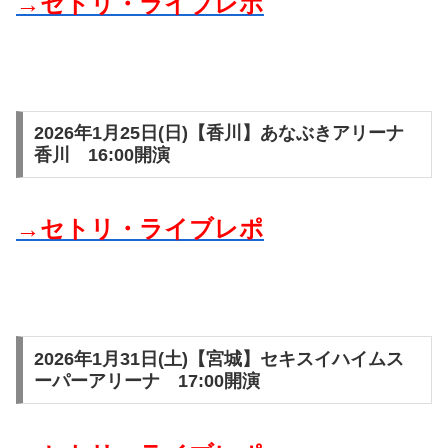
→セトリ・ライブレポ
2026年1月25日(日)【香川】あなぶきアリーナ
香川 16:00開演
→セトリ・ライブレポ
2026年1月31日(土)【宮城】セキスイハイムス
ーパーアリーナ 17:00開演