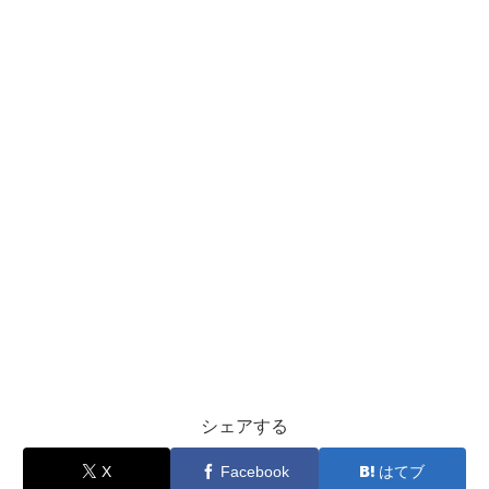
シェアする
X
Facebook
はてブ