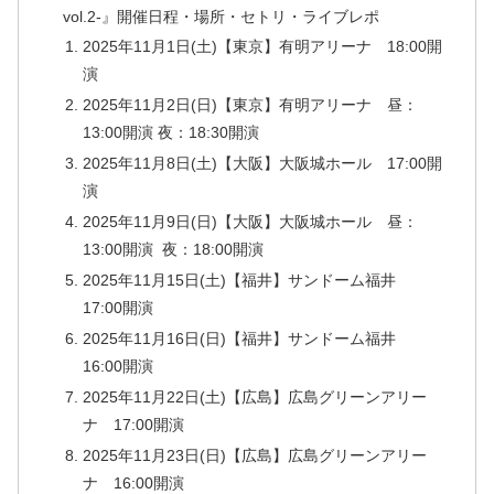
vol.2-』開催日程・場所・セトリ・ライブレポ
2025年11月1日(土)【東京】有明アリーナ 18:00開
演
2025年11月2日(日)【東京】有明アリーナ 昼：
13:00開演 夜：18:30開演
2025年11月8日(土)【大阪】大阪城ホール 17:00開
演
2025年11月9日(日)【大阪】大阪城ホール 昼：
13:00開演 夜：18:00開演
2025年11月15日(土)【福井】サンドーム福井
17:00開演
2025年11月16日(日)【福井】サンドーム福井
16:00開演
2025年11月22日(土)【広島】広島グリーンアリー
ナ 17:00開演
2025年11月23日(日)【広島】広島グリーンアリー
ナ 16:00開演