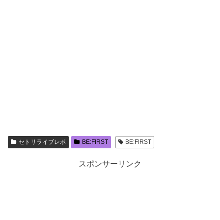
セトリライブレポ
BE:FIRST
BE:FIRST
スポンサーリンク