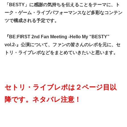
「BESTY」に感謝の気持ちを伝えることをテーマに、ト
ーク・ゲーム・ライブパフォーマンスなど多彩なコンテン
ツで構成される予定です。
『BE:FIRST 2nd Fan Meeting -Hello My “BESTY”
vol.2-』公演について、ファンの皆さんのレポを元に、セ
トリ・ライブレポなどをまとめていきたいと思います。
セトリ・ライブレポは２ページ目以
降です。ネタバレ注意！