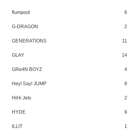
flumpool
6
G-DRAGON
2
GENERATIONS
11
GLAY
14
GRe4N BOYZ
4
Hey! Say! JUMP
8
HiHi Jets
2
HYDE
9
ILLIT
1