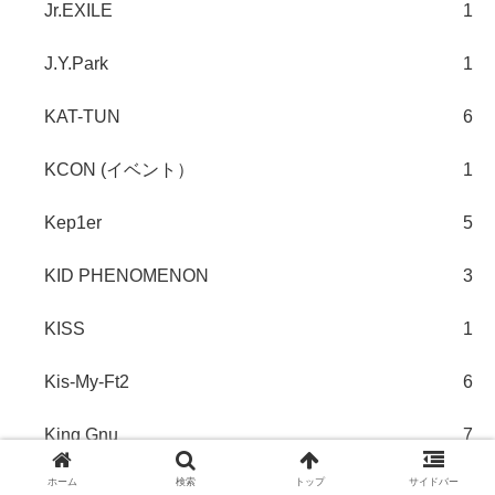
Jr.EXILE
1
J.Y.Park
1
KAT-TUN
6
KCON (イベント）
1
Kep1er
5
KID PHENOMENON
3
KISS
1
Kis-My-Ft2
6
King Gnu
7
ホーム
検索
トップ
サイドバー
King & Prince
7