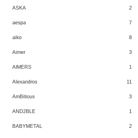
ASKA
2
aespa
7
aiko
8
Aimer
3
AIMERS
1
Alexandros
11
AmBitious
3
AND2BLE
1
BABYMETAL
2