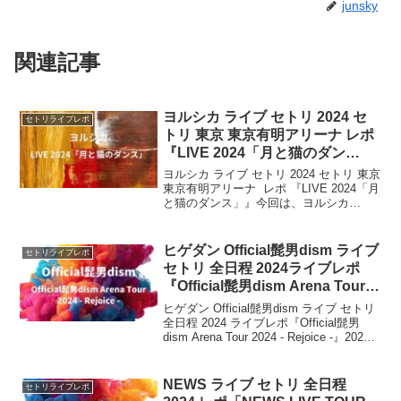
junsky
関連記事
ヨルシカ ライブ セトリ 2024 セ
セトリライブレポ
トリ 東京 東京有明アリーナ レポ
『LIVE 2024「月と猫のダン
ス」』
ヨルシカ ライブ セトリ 2024 セトリ 東京
東京有明アリーナ レポ 『LIVE 2024「月
と猫のダンス」』今回は、ヨルシカ
『LIVE 2024「月と猫のダンス」』東京：
東京有明アリーナ 公演について、ファン
の皆さんのレポを元に、セ...
ヒゲダン Official髭男dism ライブ
セトリライブレポ
セトリ 全日程 2024ライブレポ
『Official髭男dism Arena Tour
2024 – Rejoice -』
ヒゲダン Official髭男dism ライブ セトリ
全日程 2024 ライブレポ『Official髭男
dism Arena Tour 2024 - Rejoice -』2024
年9月から11月にかけて、ヒゲダン・
Official髭男di...
NEWS ライブ セトリ 全日程
セトリライブレポ