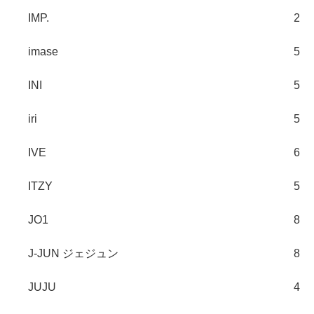
IMP.
2
imase
5
INI
5
iri
5
IVE
6
ITZY
5
JO1
8
J-JUN ジェジュン
8
JUJU
4