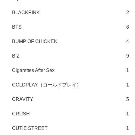
BLACKPINK
2
BTS
8
BUMP OF CHICKEN
4
B’Z
9
Cigarettes After Sex
1
COLDPLAY（コールドプレイ）
1
CRAVITY
5
CRUSH
1
CUTIE STREET
1