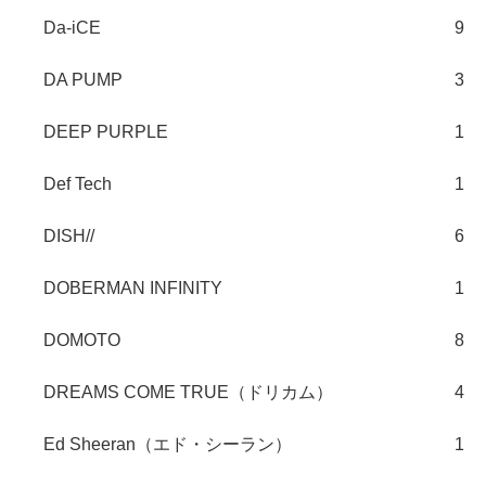
Da-iCE
9
DA PUMP
3
DEEP PURPLE
1
Def Tech
1
DISH//
6
DOBERMAN INFINITY
1
DOMOTO
8
DREAMS COME TRUE（ドリカム）
4
Ed Sheeran（エド・シーラン）
1