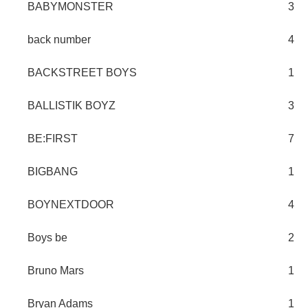
BABYMONSTER
3
back number
4
BACKSTREET BOYS
1
BALLISTIK BOYZ
3
BE:FIRST
7
BIGBANG
1
BOYNEXTDOOR
4
Boys be
2
Bruno Mars
1
Bryan Adams
1