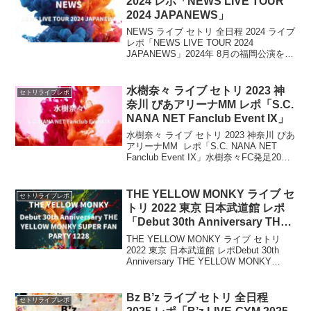
2024 レポ「NEWS LIVE TOUR
2024 JAPANEWS」
NEWS ライブ セトリ 全日程 2024 ライブ
レポ「NEWS LIVE TOUR 2024
JAPANEWS」2024年 8月の福岡公演を皮
切りに、11月までNEWS「NEWS LIVE
TOUR 2024 JAPANEWS」の開催が決...
水樹奈々 ライブ セトリ 2023 神
セトリライブレポ
奈川 ぴあアリーナMM レポ「S.C.
NANA NET Fanclub Event IX」
水樹奈々 ライブ セトリ 2023 神奈川 ぴあ
アリーナMM レポ「S.C. NANA NET
Fanclub Event IX」水樹奈々FC発足20周
年記念イベント「S.C. NANA NET ファン
クラブイベントⅨ」開催決定！今回
は、...
THE YELLOW MONKY ライブ セ
セトリライブレポ
トリ 2022 東京 日本武道館 レポ
「Debut 30th Anniversary THE
YELLOW MONKY SUPER FAN
THE YELLOW MONKY ライブ セトリ
PARTY 1228」
2022 東京 日本武道館 レポDebut 30th
Anniversary THE YELLOW MONKY
SUPER FAN PARTY 1228バンド結成記
念日である１２月２８日、デ...
Bz B’z ライブ セトリ 全日程
セトリライブレポ