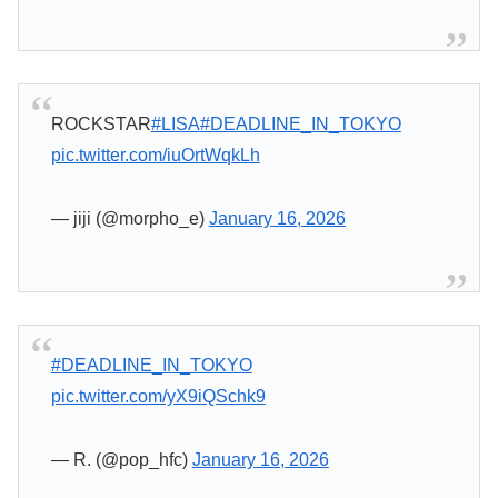
ROCKSTAR
#LISA
#DEADLINE_IN_TOKYO
pic.twitter.com/iuOrtWqkLh
— jiji (@morpho_e)
January 16, 2026
#DEADLINE_IN_TOKYO
pic.twitter.com/yX9iQSchk9
— R. (@pop_hfc)
January 16, 2026