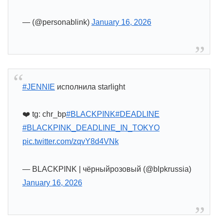
— (@personablink)
January 16, 2026
#JENNIE
исполнила starlight
❤️‍ tg: chr_bp
#BLACKPINK
#DEADLINE
#BLACKPINK_DEADLINE_IN_TOKYO
pic.twitter.com/zqvY8d4VNk
— BLACKPINK | чёрныйрозовый (@blpkrussia)
January 16, 2026