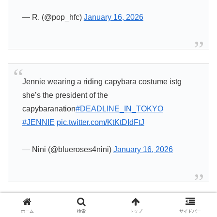
— R. (@pop_hfc)
January 16, 2026
Jennie wearing a riding capybara costume istg
she’s the president of the
capybaranation
#DEADLINE_IN_TOKYO
#JENNIE
pic.twitter.com/KtKtDIdFtJ
— Nini (@blueroses4nini)
January 16, 2026
ホーム
検索
トップ
サイドバー
She’s just a baby
#JENNIE