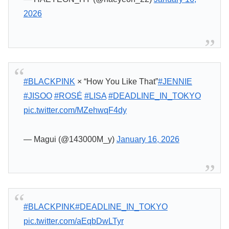
2026
#BLACKPINK
× “How You Like That”
#JENNIE
#JISOO
#ROSÉ
#LISA
#DEADLINE_IN_TOKYO
pic.twitter.com/MZehwqF4dy
— Magui (@143000M_y)
January 16, 2026
#BLACKPINK
#DEADLINE_IN_TOKYO
pic.twitter.com/aEqbDwLTyr