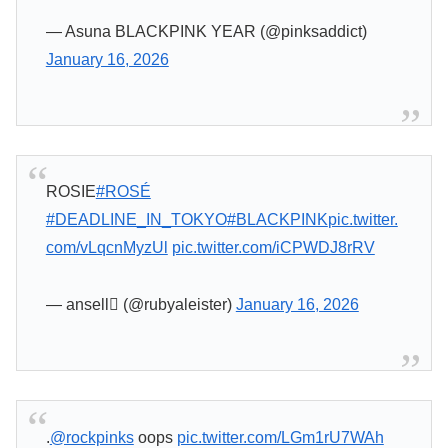
— Asuna BLACKPINK YEAR (@pinksaddict)
January 16, 2026
ROSIE
#ROSÉ
#DEADLINE_IN_TOKYO
#BLACKPINK
pic.twitter.
com/vLqcnMyzUl
pic.twitter.com/iCPWDJ8rRV
— ansell (@rubyaleister)
January 16, 2026
.
@rockpinks
oops
pic.twitter.com/LGm1rU7WAh