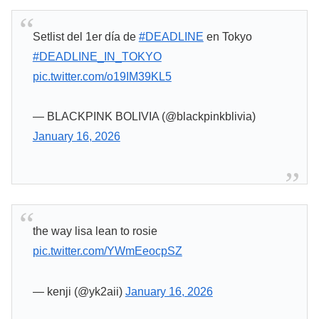
Setlist del 1er día de
#DEADLINE
en Tokyo
#DEADLINE_IN_TOKYO
pic.twitter.com/o19IM39KL5
— BLACKPINK BOLIVIA (@blackpinkblivia)
January 16, 2026
the way lisa lean to rosie
pic.twitter.com/YWmEeocpSZ
— kenji (@yk2aii)
January 16, 2026