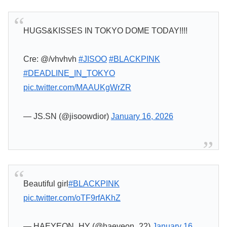
HUGS&KISSES IN TOKYO DOME TODAY!!!!
Cre: @/vhvhvh
#JISOO
#BLACKPINK
#DEADLINE_IN_TOKYO
pic.twitter.com/MAAUKgWrZR
— JS.SN (@jisoowdior)
January 16, 2026
Beautiful girl
#BLACKPINK
pic.twitter.com/oTF9rfAKhZ
— HAEYEON_HY (@haeyeon_22)
January 16,