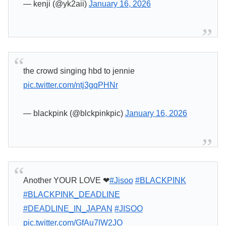
— kenji (@yk2aii)
January 16, 2026
the crowd singing hbd to jennie
pic.twitter.com/ntj3gqPHNr
— blackpink (@blckpinkpic)
January 16, 2026
Another YOUR LOVE ❤
#Jisoo
#BLACKPINK
#BLACKPINK_DEADLINE
#DEADLINE_IN_JAPAN
#JISOO
pic.twitter.com/GfAu7lW2JO