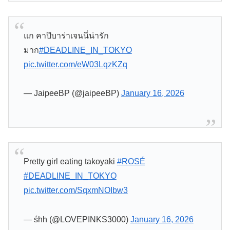
แก คาปิบาร่าเจนนี่น่ารัก
มาก
#DEADLINE_IN_TOKYO
pic.twitter.com/eW03LqzKZq
— JaipeeBP (@jaipeeBP)
January 16, 2026
Pretty girl eating takoyaki
#ROSÉ
#DEADLINE_IN_TOKYO
pic.twitter.com/SqxmNOIbw3
— śhh (@LOVEPINKS3000)
January 16, 2026