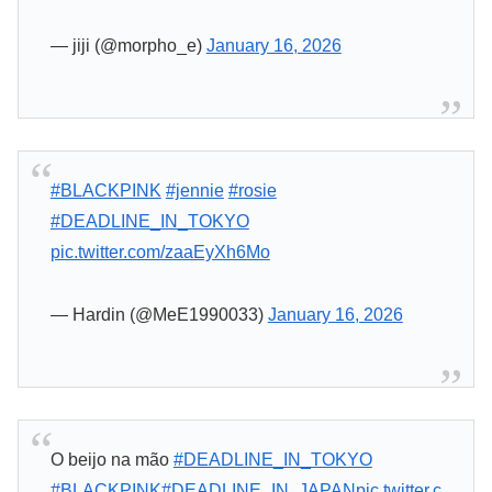
— jiji (@morpho_e)
January 16, 2026
#BLACKPINK
#jennie
#rosie
#DEADLINE_IN_TOKYO
pic.twitter.com/zaaEyXh6Mo
— Hardin (@MeE1990033)
January 16, 2026
O beijo na mão
#DEADLINE_IN_TOKYO
#BLACKPINK
#DEADLINE_IN_JAPAN
pic.twitter.c