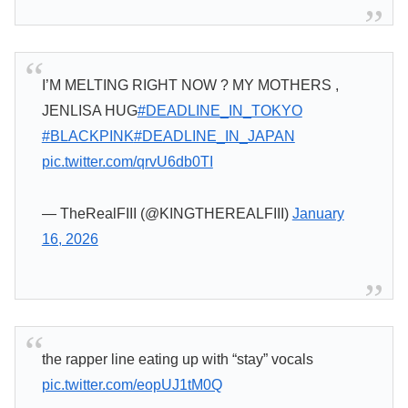
I’M MELTING RIGHT NOW ? MY MOTHERS ,
JENLISA HUG
#DEADLINE_IN_TOKYO
#BLACKPINK
#DEADLINE_IN_JAPAN
pic.twitter.com/qrvU6db0TI
— TheRealFIII (@KINGTHEREALFIII)
January
16, 2026
the rapper line eating up with “stay” vocals
pic.twitter.com/eopUJ1tM0Q