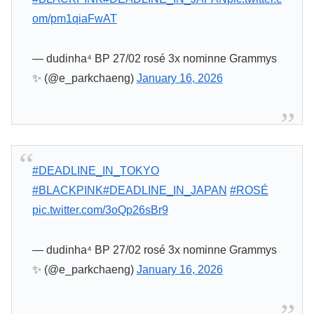
om/pm1qiaFwAT
— dudinha⁴ BP 27/02 rosé 3x nominne Grammys
✨ (@e_parkchaeng)
January 16, 2026
#DEADLINE_IN_TOKYO
#BLACKPINK
#DEADLINE_IN_JAPAN
#ROSÉ
pic.twitter.com/3oQp26sBr9
— dudinha⁴ BP 27/02 rosé 3x nominne Grammys
✨ (@e_parkchaeng)
January 16, 2026