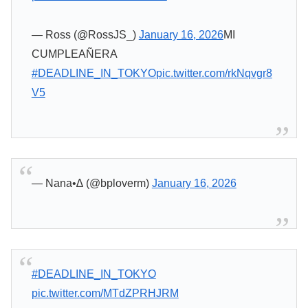
— Ross (@RossJS_)
January 16, 2026
MI
CUMPLEAÑERA
#DEADLINE_IN_TOKYO
pic.twitter.com/rkNqvgr8
V5
— Nana•∆ (@bploverm)
January 16, 2026
#DEADLINE_IN_TOKYO
pic.twitter.com/MTdZPRHJRM