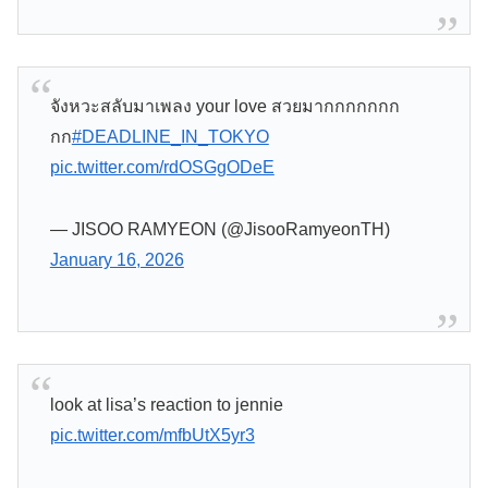
จังหวะสลับมาเพลง your love สวยมากกกกกกก
กก
#DEADLINE_IN_TOKYO
pic.twitter.com/rdOSGgODeE
— JISOO RAMYEON (@JisooRamyeonTH)
January 16, 2026
look at lisa’s reaction to jennie
pic.twitter.com/mfbUtX5yr3