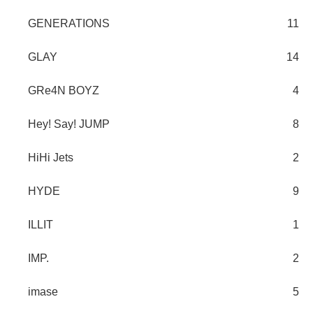
GENERATIONS
11
GLAY
14
GRe4N BOYZ
4
Hey! Say! JUMP
8
HiHi Jets
2
HYDE
9
ILLIT
1
IMP.
2
imase
5