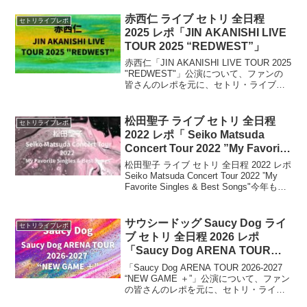
Zepp DiverCity(TOKYO)で開催するスペ
シャルライブ。FC30周年を記念したライ
赤西仁 ライブ セトリ 全日程
セトリライブレポ
ブシリーズ「We♡Happy Swing Vol.4 ～
2025 レポ「JIN AKANISHI LIVE
Promise The Venezia～」に先駆けて実施
TOUR 2025 “REDWEST”」
される公演。
赤西仁「JIN AKANISHI LIVE TOUR 2025
"REDWEST"」公演について、ファンの
皆さんのレポを元に、セトリ・ライブレ
ポなどをまとめていきます。全国ホール
規模のコンサートシリーズで、約5都市を
巡る予定です。
松田聖子 ライブ セトリ 全日程
セトリライブレポ
2022 レポ「 Seiko Matsuda
Concert Tour 2022 ”My Favorite
Singles & Best Songs”」
松田聖子 ライブ セトリ 全日程 2022 レポ
Seiko Matsuda Concert Tour 2022 ”My
Favorite Singles & Best Songs"今年もさ
いたまスーパーアリーナを皮切りにコン
サートライブツア...
サウシードッグ Saucy Dog ライ
セトリライブレポ
ブ セトリ 全日程 2026 レポ
「Saucy Dog ARENA TOUR
2026-2027 “NEW GAME ＋”」
「Saucy Dog ARENA TOUR 2026-2027
“NEW GAME ＋”」公演について、ファン
の皆さんのレポを元に、セトリ・ライブ
レポをまとめます。2026年 9月〜2027年1