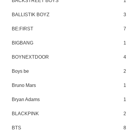
BACKSTREET BOYS
1
BALLISTIK BOYZ
3
BE:FIRST
7
BIGBANG
1
BOYNEXTDOOR
4
Boys be
2
Bruno Mars
1
Bryan Adams
1
BLACKPINK
2
BTS
8