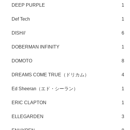
DEEP PURPLE
1
Def Tech
1
DISH//
6
DOBERMAN INFINITY
1
DOMOTO
8
DREAMS COME TRUE（ドリカム）
4
Ed Sheeran（エド・シーラン）
1
ERIC CLAPTON
1
ELLEGARDEN
3