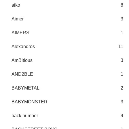
aiko
8
Aimer
3
AIMERS
1
Alexandros
11
AmBitious
3
AND2BLE
1
BABYMETAL
2
BABYMONSTER
3
back number
4