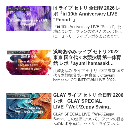
iri ライブ セトリ 全日程 2026 レ
セトリライブレポ
ポ『iri 10th Anniversary LIVE
“Period”』
『iri 10th Anniversary LIVE “Period”』公
演について、ファンの皆さんのレポを元
に、セトリ・ライブレポをまとめます。
デビュー10周年を記念したワンマンライ
ブを開催。開催日は2026年10月22日
（木）、会場は神奈川県・ぴあアリーナ
浜崎あゆみ ライブ セトリ 2022
セトリライブレポ
MM。
東京 国立代々木競技場 第一体育
館 レポ「ayumi hamasaki
COUNTDOWN LIVE 2022-2023
浜崎あゆみ ライブ セトリ 2022 東京 国立
〜Remember you 〜」
代々木競技場 第一体育館 レポayumi
hamasaki COUNTDOWN LIVE 2022-
2023 〜Remember you 〜聖地・代々木
でのカウントダウン・ライヴ「ayumi...
GLAY ライブ セトリ 全日程 2206
セトリライブレポ
レポ GLAY SPECIAL
LIVE「We♡Zeppy Swing」
GLAY SPECIAL LIVE「We♡Zeppy
Swing」この公演について、ファンの皆さ
んのレポを元に、セトリ・ライブレポを
まとめます。2026年7月27日に東京・