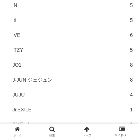
INI
5
iri
5
IVE
6
ITZY
5
JO1
8
J-JUN ジェジュン
8
JUJU
4
Jr.EXILE
1
J.Y.Park
1
ホーム
検索
トップ
サイドバー