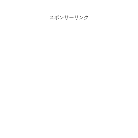
月 にかけて全国アリーナツアーを開催発
表。全国 5都市・全8公演 で構成される。
スポンサーリンク