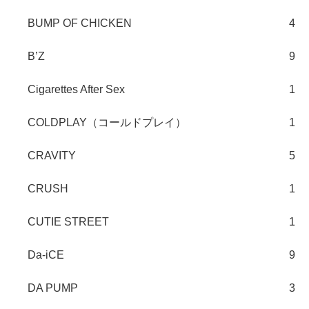
BUMP OF CHICKEN
4
B’Z
9
Cigarettes After Sex
1
COLDPLAY（コールドプレイ）
1
CRAVITY
5
CRUSH
1
CUTIE STREET
1
Da-iCE
9
DA PUMP
3