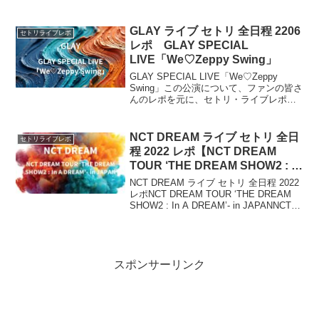
「i DO ME」をリリース。5月から7月に
かけてグループ初のドー...
GLAY ライブ セトリ 全日程 2206
セトリライブレポ
レポ GLAY SPECIAL
LIVE「We♡Zeppy Swing」
GLAY SPECIAL LIVE「We♡Zeppy
Swing」この公演について、ファンの皆さ
んのレポを元に、セトリ・ライブレポを
まとめます。2026年7月27日に東京・
Zepp DiverCity(TOKYO)で開催するスペ
シャルライブ。FC30周年を記念したライ
NCT DREAM ライブ セトリ 全日
セトリライブレポ
ブシリーズ「We♡Happy Swing Vol.4 ～
程 2022 レポ【NCT DREAM
Promise The Venezia～」に先駆けて実施
TOUR ‘THE DREAM SHOW2 : In
される公演。
A DREAM’- in JAPAN】
NCT DREAM ライブ セトリ 全日程 2022
レポNCT DREAM TOUR ‘THE DREAM
SHOW2 : In A DREAM’- in JAPANNCT
DREAMとして約2年半ぶりに開催が決定
した待望の日本ツアー、『...
スポンサーリンク