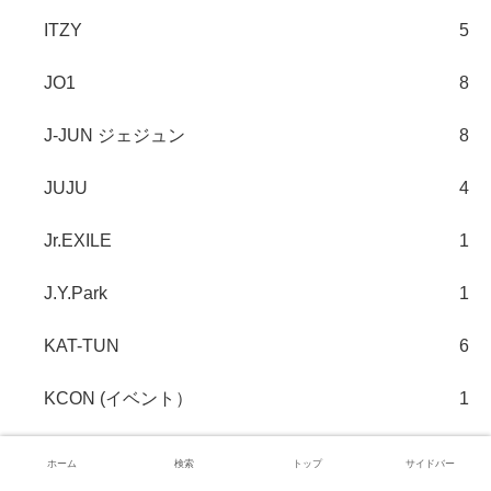
ITZY
5
JO1
8
J-JUN ジェジュン
8
JUJU
4
Jr.EXILE
1
J.Y.Park
1
KAT-TUN
6
KCON (イベント）
1
Kep1er
5
ホーム
検索
トップ
サイドバー