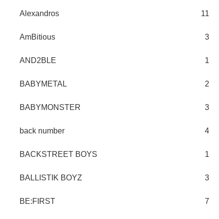
Alexandros
11
AmBitious
3
AND2BLE
1
BABYMETAL
2
BABYMONSTER
3
back number
4
BACKSTREET BOYS
1
BALLISTIK BOYZ
3
BE:FIRST
7