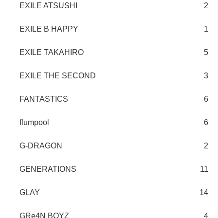
EXILE ATSUSHI
2
EXILE B HAPPY
1
EXILE TAKAHIRO
5
EXILE THE SECOND
3
FANTASTICS
6
flumpool
6
G-DRAGON
2
GENERATIONS
11
GLAY
14
GRe4N BOYZ
4