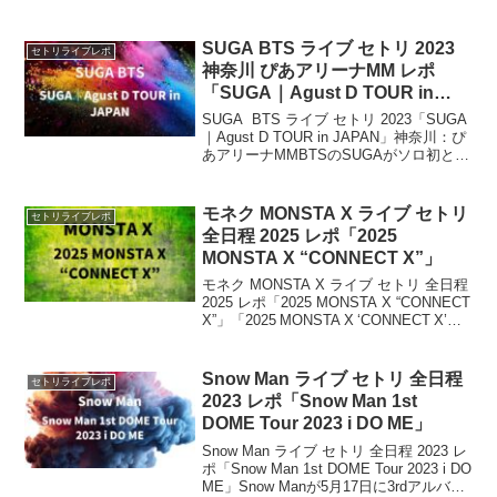
色社会・公式モバイルファンクラブ会員
限定ライブ「緑黄色社会 Fan Club ...
SUGA BTS ライブ セトリ 2023
セトリライブレポ
神奈川 ぴあアリーナMM レポ
「SUGA｜Agust D TOUR in
JAPAN」
SUGA BTS ライブ セトリ 2023「SUGA
｜Agust D TOUR in JAPAN」神奈川：ぴ
あアリーナMMBTSのSUGAがソロ初とな
るワールドツアーが4月のアメリカを皮切
りにインドネシア、タイ、シンガポー
ル、ソウル、日本...
モネク MONSTA X ライブ セトリ
セトリライブレポ
全日程 2025 レポ「2025
MONSTA X “CONNECT X”」
モネク MONSTA X ライブ セトリ 全日程
2025 レポ「2025 MONSTA X “CONNECT
X”」「2025 MONSTA X ‘CONNECT X’」
は、6人での完全体として約3年ぶりにス
テージに帰ってくる、待望のコン...
Snow Man ライブ セトリ 全日程
セトリライブレポ
2023 レポ「Snow Man 1st
DOME Tour 2023 i DO ME」
Snow Man ライブ セトリ 全日程 2023 レ
ポ「Snow Man 1st DOME Tour 2023 i DO
ME」Snow Manが5月17日に3rdアルバム