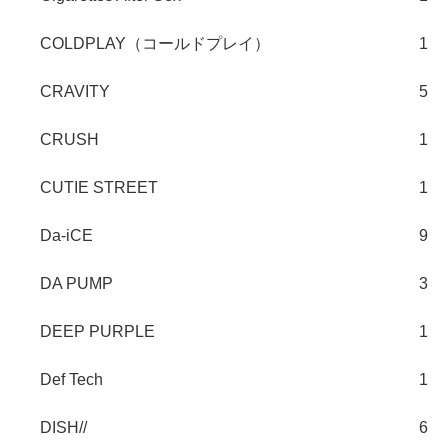
COLDPLAY（コールドプレイ）
1
CRAVITY
5
CRUSH
1
CUTIE STREET
1
Da-iCE
9
DA PUMP
3
DEEP PURPLE
1
Def Tech
1
DISH//
6