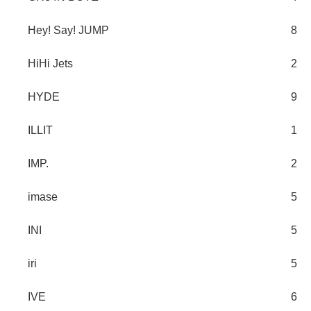
Hey! Say! JUMP
8
HiHi Jets
2
HYDE
9
ILLIT
1
IMP.
2
imase
5
INI
5
iri
5
IVE
6