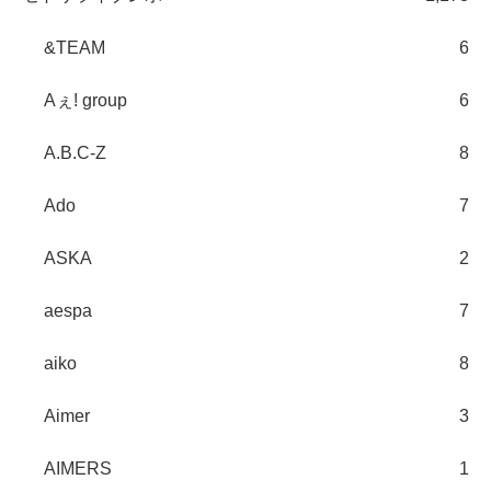
&TEAM
6
Aぇ! group
6
A.B.C-Z
8
Ado
7
ASKA
2
aespa
7
aiko
8
Aimer
3
AIMERS
1