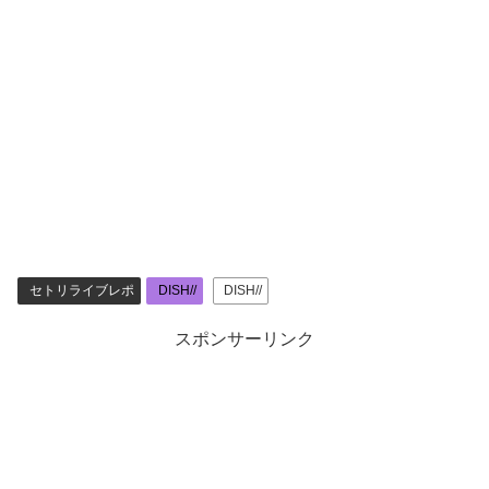
セトリライブレポ
DISH//
DISH//
スポンサーリンク