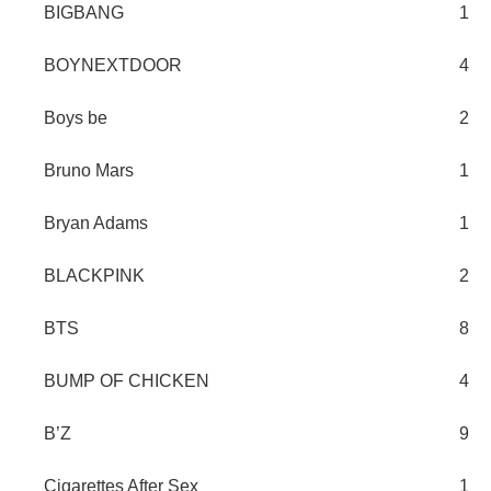
BIGBANG
1
BOYNEXTDOOR
4
Boys be
2
Bruno Mars
1
Bryan Adams
1
BLACKPINK
2
BTS
8
BUMP OF CHICKEN
4
B’Z
9
Cigarettes After Sex
1