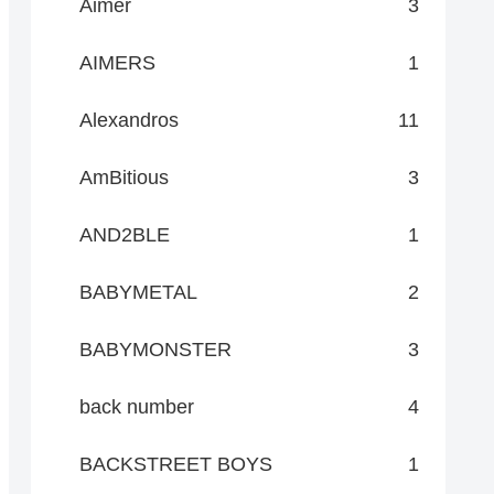
Aimer
3
AIMERS
1
Alexandros
11
AmBitious
3
AND2BLE
1
BABYMETAL
2
BABYMONSTER
3
back number
4
BACKSTREET BOYS
1