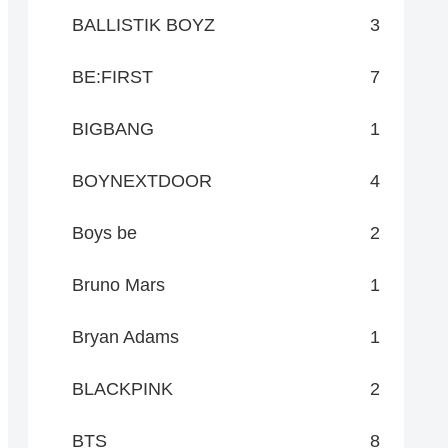
BALLISTIK BOYZ
3
BE:FIRST
7
BIGBANG
1
BOYNEXTDOOR
4
Boys be
2
Bruno Mars
1
Bryan Adams
1
BLACKPINK
2
BTS
8