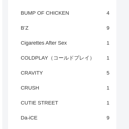
BUMP OF CHICKEN
4
B’Z
9
Cigarettes After Sex
1
COLDPLAY（コールドプレイ）
1
CRAVITY
5
CRUSH
1
CUTIE STREET
1
Da-iCE
9