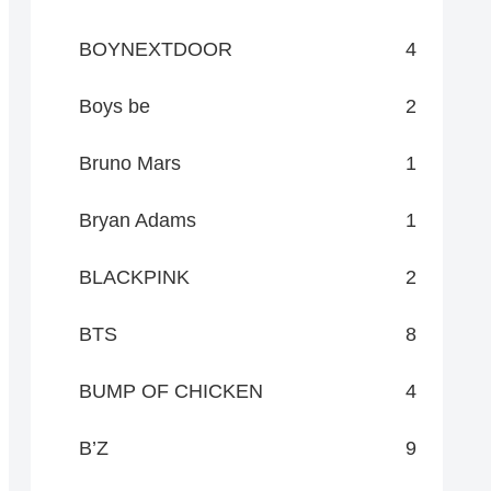
BOYNEXTDOOR
4
Boys be
2
Bruno Mars
1
Bryan Adams
1
BLACKPINK
2
BTS
8
BUMP OF CHICKEN
4
B’Z
9