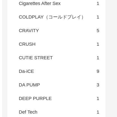
Cigarettes After Sex
1
COLDPLAY（コールドプレイ）
1
CRAVITY
5
CRUSH
1
CUTIE STREET
1
Da-iCE
9
DA PUMP
3
DEEP PURPLE
1
Def Tech
1