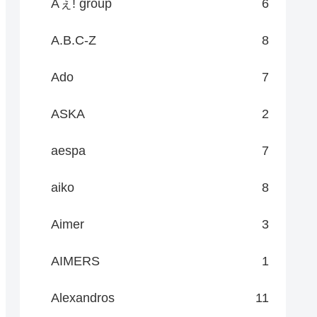
Aぇ! group
6
A.B.C-Z
8
Ado
7
ASKA
2
aespa
7
aiko
8
Aimer
3
AIMERS
1
Alexandros
11