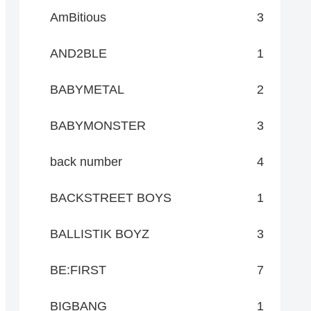
AmBitious
3
AND2BLE
1
BABYMETAL
2
BABYMONSTER
3
back number
4
BACKSTREET BOYS
1
BALLISTIK BOYZ
3
BE:FIRST
7
BIGBANG
1