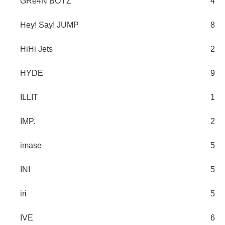
GRe4N BOYZ
4
Hey! Say! JUMP
8
HiHi Jets
2
HYDE
9
ILLIT
1
IMP.
2
imase
5
INI
5
iri
5
IVE
6