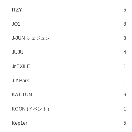
ITZY
5
JO1
8
J-JUN ジェジュン
8
JUJU
4
Jr.EXILE
1
J.Y.Park
1
KAT-TUN
6
KCON (イベント）
1
Kep1er
5