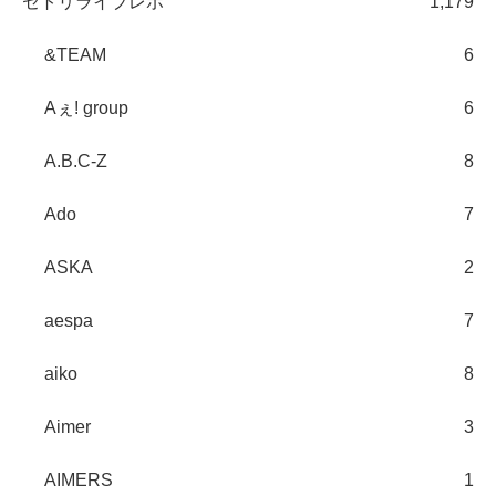
セトリライブレポ
1,179
&TEAM
6
Aぇ! group
6
A.B.C-Z
8
Ado
7
ASKA
2
aespa
7
aiko
8
Aimer
3
AIMERS
1