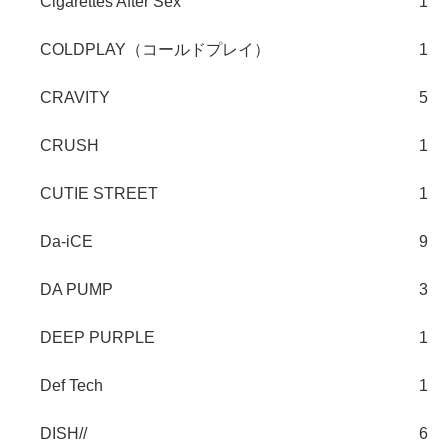
Cigarettes After Sex
1
COLDPLAY（コールドプレイ）
1
CRAVITY
5
CRUSH
1
CUTIE STREET
1
Da-iCE
9
DA PUMP
3
DEEP PURPLE
1
Def Tech
1
DISH//
6