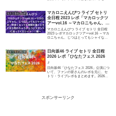
に、セトリ・ライブレポをまとめます。
2026年夏から秋に全国ツアー開催。2026
年4月22日にリリース予定の初フルアルバ
マカロニえんぴつ ライブ セトリ
セトリライブレポ
ムを携えた、全国5都市6公演。
全日程 2023 レポ「マカロックツ
アーvol.16 ～マカロニちゃん、じ
つはとってもシャイなの…仲良く
マカロニえんぴつ ライブ セトリ 全日程
なっても時間を置くとすぐまた照
2023 レポマカロックツアーvol.16 ～マカ
ロニちゃん、じつはとってもシャイな
れちゃうからコンスタントに会っ
の…仲良くなっても時間を置くとすぐま
てくだシャイ…♡編〜」
た照れちゃうからコンスタントに会って
くだシャイ…♡編〜2023年 9月16日、...
日向坂46 ライブ セトリ 全日程
セトリライブレポ
2026 レポ「ひなたフェス 2026
」
日向坂46「ひなたフェス 2026」公演につ
いて、ファンの皆さんのレポを元に、セ
トリ・ライブレポをまとめます。2026年9
月5日（土）と6日（日）の2日間、日向坂
46の音楽イベントが、宮崎にて開催。開
園は10:00〜19:30、ライブは開場14:30・
開演16:30 と予定。
スポンサーリンク