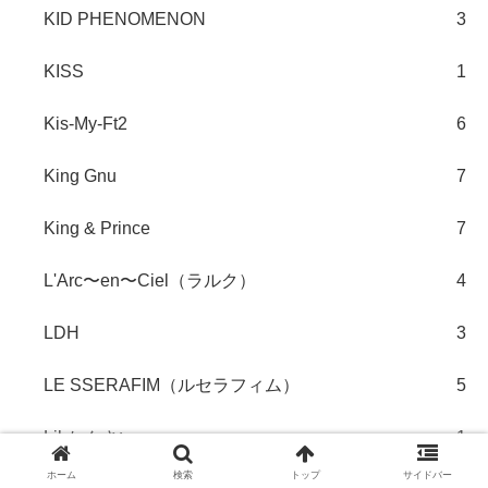
KID PHENOMENON
3
KISS
1
Kis-My-Ft2
6
King Gnu
7
King & Prince
7
L'Arc〜en〜Ciel（ラルク）
4
LDH
3
LE SSERAFIM（ルセラフィム）
5
Lil かんさい
1
ホーム
検索
トップ
サイドバー