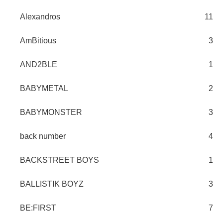
Alexandros
11
AmBitious
3
AND2BLE
1
BABYMETAL
2
BABYMONSTER
3
back number
4
BACKSTREET BOYS
1
BALLISTIK BOYZ
3
BE:FIRST
7