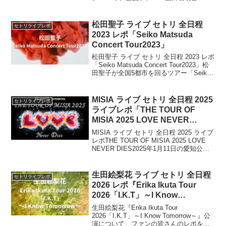
『yattokosa』Tour 2023”」開催決定！今
回は、上白石萌音「上白石萌音
『yattoko...
松田聖子 ライブ セトリ 全日程
セトリライブレポ
2023 レポ「Seiko Matsuda
Concert Tour2023」
松田聖子 ライブ セトリ 全日程 2023 レポ
「Seiko Matsuda Concert Tour2023」松
田聖子が全国5都市を回るツアー「Seiko
Matsuda Concert Tour 2023」を6月より
開催！今回は、松田聖...
MISIA ライブ セトリ 全日程 2025
セトリライブレポ
ライブレポ「THE TOUR OF
MISIA 2025 LOVE NEVER
DIES」
MISIA ライブ セトリ 全日程 2025 ライブ
レポTHE TOUR OF MISIA 2025 LOVE
NEVER DIES2025年1月11日の愛知公演
を皮切りに、MISIA「STARTS presents
THE TOUR OF...
生田絵梨花 ライブ セトリ 全日程
セトリライブレポ
2026 レポ『Erika Ikuta Tour
2026「I.K.T」～I Know
Tomorrow～』
生田絵梨花『Erika Ikuta Tour
2026「I.K.T」～I Know Tomorrow～』公
演について、ファンの皆さんのレポを元