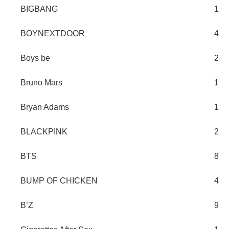
BIGBANG
1
BOYNEXTDOOR
4
Boys be
2
Bruno Mars
1
Bryan Adams
1
BLACKPINK
2
BTS
8
BUMP OF CHICKEN
4
B’Z
9