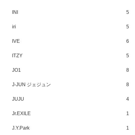
INI
5
iri
5
IVE
6
ITZY
5
JO1
8
J-JUN ジェジュン
8
JUJU
4
Jr.EXILE
1
J.Y.Park
1