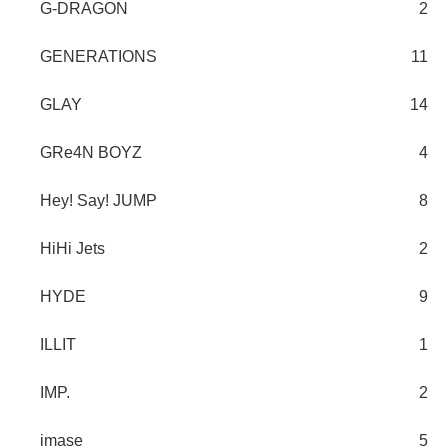
G-DRAGON
2
GENERATIONS
11
GLAY
14
GRe4N BOYZ
4
Hey! Say! JUMP
8
HiHi Jets
2
HYDE
9
ILLIT
1
IMP.
2
imase
5