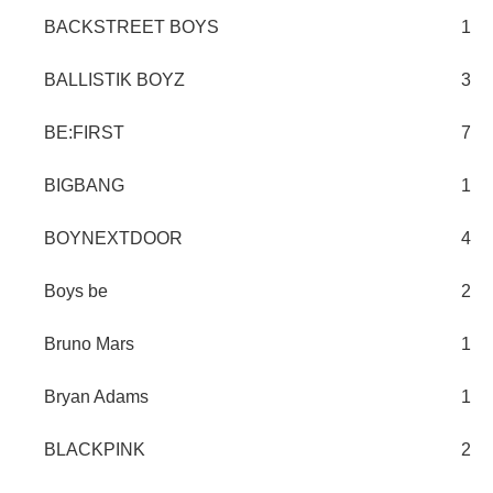
BACKSTREET BOYS
1
BALLISTIK BOYZ
3
BE:FIRST
7
BIGBANG
1
BOYNEXTDOOR
4
Boys be
2
Bruno Mars
1
Bryan Adams
1
BLACKPINK
2