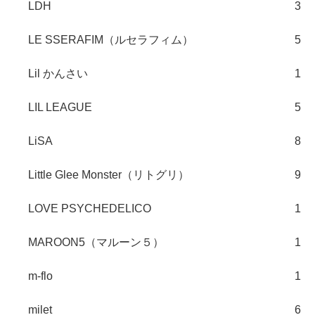
LDH
3
LE SSERAFIM（ルセラフィム）
5
Lil かんさい
1
LIL LEAGUE
5
LiSA
8
Little Glee Monster（リトグリ）
9
LOVE PSYCHEDELICO
1
MAROON5（マルーン５）
1
m-flo
1
milet
6