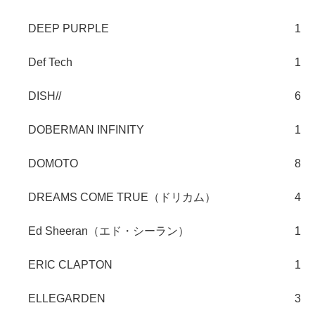
DEEP PURPLE
1
Def Tech
1
DISH//
6
DOBERMAN INFINITY
1
DOMOTO
8
DREAMS COME TRUE（ドリカム）
4
Ed Sheeran（エド・シーラン）
1
ERIC CLAPTON
1
ELLEGARDEN
3