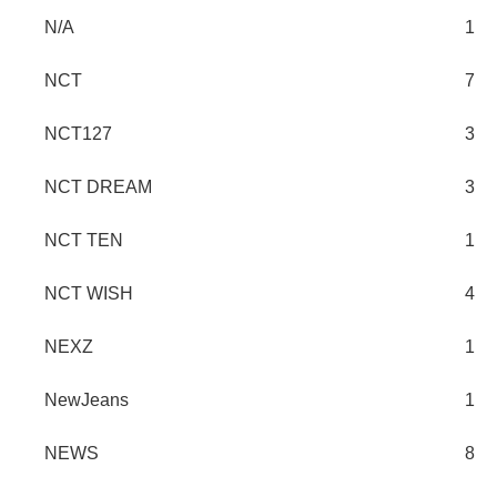
N/A
1
NCT
7
NCT127
3
NCT DREAM
3
NCT TEN
1
NCT WISH
4
NEXZ
1
NewJeans
1
NEWS
8