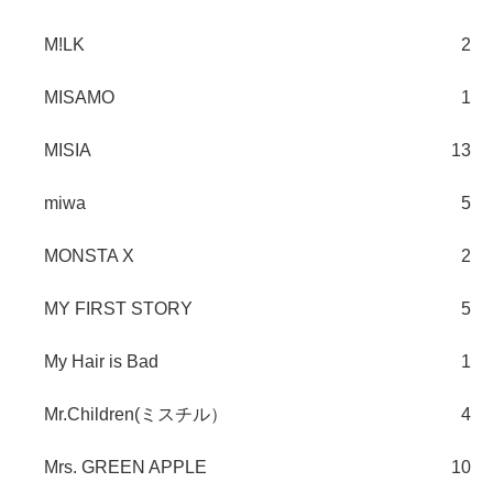
M!LK
2
MISAMO
1
MISIA
13
miwa
5
MONSTA X
2
MY FIRST STORY
5
My Hair is Bad
1
Mr.Children(ミスチル）
4
Mrs. GREEN APPLE
10