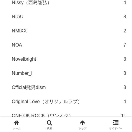
Nissy（西島隆弘）
4
NiziU
8
NMIXX
2
NOA
7
Novelbright
3
Number_i
3
Official髭男dism
8
Original Love（オリジナルラブ）
4
ONE OK ROCK（ワンオク）
11
ホーム
検索
トップ
サイドバー
ONE N’ ONLY
1