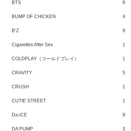
BTS
8
BUMP OF CHICKEN
4
B’Z
9
Cigarettes After Sex
1
COLDPLAY（コールドプレイ）
1
CRAVITY
5
CRUSH
1
CUTIE STREET
1
Da-iCE
9
DA PUMP
3