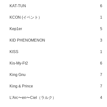
KAT-TUN
6
KCON (イベント）
1
Kep1er
5
KID PHENOMENON
3
KISS
1
Kis-My-Ft2
6
King Gnu
7
King & Prince
7
L'Arc〜en〜Ciel（ラルク）
4