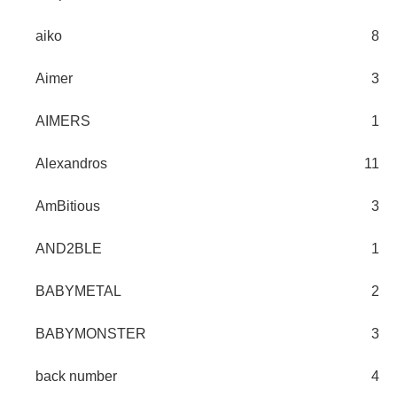
aiko
8
Aimer
3
AIMERS
1
Alexandros
11
AmBitious
3
AND2BLE
1
BABYMETAL
2
BABYMONSTER
3
back number
4