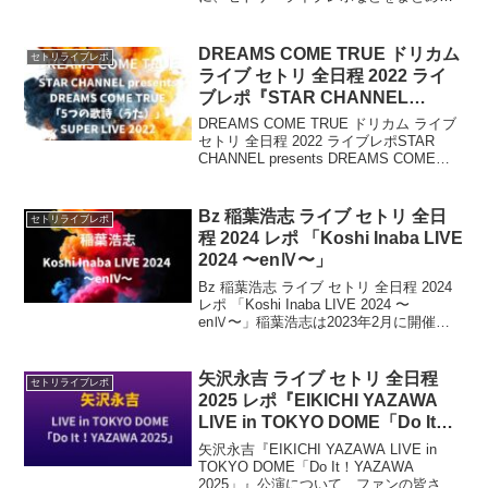
いきます。「ベールの奥に隠された偽善
やタブー」を表現したステージ構成、生
バンドによる演奏などが注目です。
DREAMS COME TRUE ドリカム
セトリライブレポ
ライブ セトリ 全日程 2022 ライ
ブレポ『STAR CHANNEL
presents DREAMS COME
DREAMS COME TRUE ドリカム ライブ
TRUE「5つの歌詩（うた）」
セトリ 全日程 2022 ライブレポSTAR
CHANNEL presents DREAMS COME
SUPER LIVE 2022』
TRUE「5つの歌詩（うた）」SUPER
LIVE 20222022年、12月7日の...
Bz 稲葉浩志 ライブ セトリ 全日
セトリライブレポ
程 2024 レポ 「Koshi Inaba LIVE
2024 〜enⅣ〜」
Bz 稲葉浩志 ライブ セトリ 全日程 2024
レポ 「Koshi Inaba LIVE 2024 〜
enⅣ〜」稲葉浩志は2023年2月に開催さ
れたen3.5に続く、ホール・アリーナツア
ー～enⅣ～を開催決定！今回は、Bz 稲葉
浩志「Ko...
矢沢永吉 ライブ セトリ 全日程
セトリライブレポ
2025 レポ『EIKICHI YAZAWA
LIVE in TOKYO DOME「Do It！
YAZAWA 2025」』
矢沢永吉『EIKICHI YAZAWA LIVE in
TOKYO DOME「Do It！YAZAWA
2025」』公演について、ファンの皆さん