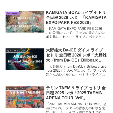
KAMIGATA BOYZ ライブ セトリ
Aぇ! group
全日程 2026 レポ 「KAMIGATA
EXPO PARK FES 2026」
「KAMIGATA EXPO PARK FES 2026」
この公演について、ファンの皆さんのレ
ポを元に、セトリ・ライブレポをまとめ
ます。2026年10月31日（土）・11月1日
（日）の2日間、大阪・万博記念公園で開
催。KAMIGATA BOYZにより、約6年ぶ
大野雄大 Da-iCE ダイス ライブ
セトリライブレポ
りに万博記念公園で開催。
セトリ 全日程 2026 レポ「大野雄
大（from Da-iCE）Billboard
Live Tour 2026」
「大野雄大（from Da-iCE）Billboard Live
Tour 2026」この公演について、ファンの
皆さんのレポを元に、セトリ・ライブレ
ポをまとめます。Da-iCEのボーカル・大
野雄大によるソロライブツアー。2026年
は横浜・大阪・東京の3都市で1日2回公演
テミン TAEMIN ライブ セトリ 全
セトリライブレポ
を予定。
日程 2025 レポ「2025 TAEMIN
ARENA TOUR ‘Veil’」
「2025 TAEMIN ARENA TOUR ‘Veil’」公
演について、ファンの皆さんのレポを元
に、セトリ・ライブレポなどをまとめて