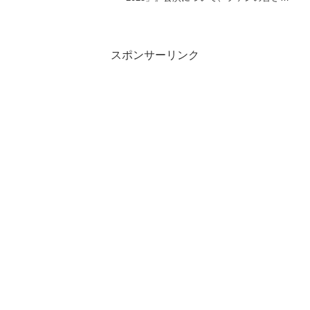
のレポを元に、セトリ・ライブレポなど
をまとめます。ソロデビュー50周年を記
念して、2025年11月8日（土）と9日
（日）に東京ドームで開催。
スポンサーリンク