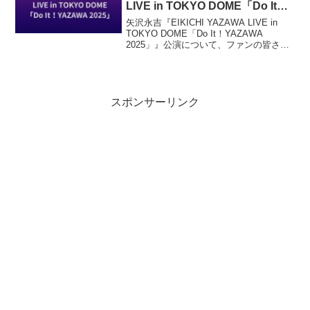
LIVE in TOKYO DOME「Do It！
YAZAWA 2025」』
矢沢永吉『EIKICHI YAZAWA LIVE in
TOKYO DOME「Do It！YAZAWA
2025」』公演について、ファンの皆さん
のレポを元に、セトリ・ライブレポなど
をまとめます。ソロデビュー50周年を記
念して、2025年11月8日（土）と9日
（日）に東京ドームで開催。
スポンサーリンク