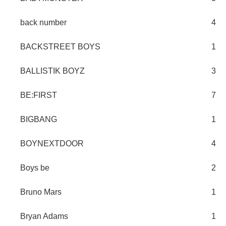
back number
4
BACKSTREET BOYS
1
BALLISTIK BOYZ
3
BE:FIRST
7
BIGBANG
1
BOYNEXTDOOR
4
Boys be
2
Bruno Mars
1
Bryan Adams
1