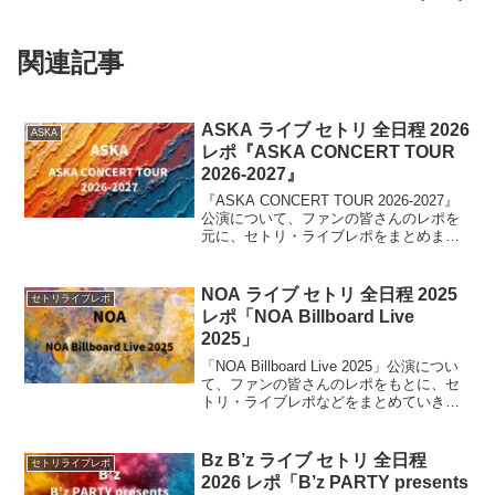
関連記事
ASKA ライブ セトリ 全日程 2026
ASKA
レポ『ASKA CONCERT TOUR
2026-2027』
『ASKA CONCERT TOUR 2026-2027』
公演について、ファンの皆さんのレポを
元に、セトリ・ライブレポをまとめま
す。2026年秋〜冬にかけて、全国ツアー
開催。2026年 9月19日（土）東京公演を
皮切りに、11月まで複数の都市で公演が
NOA ライブ セトリ 全日程 2025
セトリライブレポ
予定されています。
レポ「NOA Billboard Live
2025」
「NOA Billboard Live 2025」公演につい
て、ファンの皆さんのレポをもとに、セ
トリ・ライブレポなどをまとめていきま
す。デビュー5周年を記念して開催する特
別ライブシリーズ 「NOA Billboard Live
2025」 を発表。
Bz B’z ライブ セトリ 全日程
セトリライブレポ
2026 レポ「B’z PARTY presents