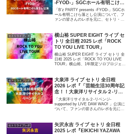
-FYOD-」SGCホール有明こけら
落とし公演
「B’z PARTY presents -FYOD-」SGCホ
ール有明こけら落とし公演について、フ
ァンの皆さんのレポを元に、セトリ・ラ
イブレポをまとめます。2026年3月28日
（土）・29日（日）に 東京・SGCホール
有明でライブを開催。ホールのこけら落
横山裕 SUPER EIGHT ライブ セ
セトリライブレポ
とし公演。
トリ 全日程 2025 レポ「ROCK
TO YOU LIVE TOUR」
横山裕 SUPER EIGHT ライブ セトリ 全
日程 2025 レポ「ROCK TO YOU LIVE
TOUR」横山裕、1年限定ソロプロジェク
ト「ROCK TO YOU」始動！SUPER
EIGHTの横山裕が、自身の誕生日である5
月9日...
大泉洋 ライブ セトリ 全日程
セトリライブレポ
2026 レポ『「芸能生活30周年記
念！！大泉洋リサイタル２-リベ
ンジ- supported by LIVE DAM
「大泉洋リサイタル２-リベンジ-
WAO!」』
supported by LIVE DAM WAO! 」公演に
ついて、ファンの皆さんのレポを元に、
セトリ・ライブレポをまとめます。俳
優・タレントの 大泉洋 が、2026年5月〜
6月に全国3都市で開催するリサイタルツ
矢沢永吉 ライブ セトリ 全日程
セトリライブレポ
アー決定。
2025 レポ『EIKICHI YAZAWA