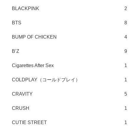
BLACKPINK
2
BTS
8
BUMP OF CHICKEN
4
B’Z
9
Cigarettes After Sex
1
COLDPLAY（コールドプレイ）
1
CRAVITY
5
CRUSH
1
CUTIE STREET
1