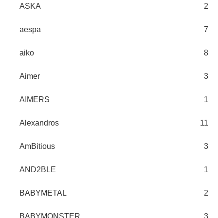
ASKA
2
aespa
7
aiko
8
Aimer
3
AIMERS
1
Alexandros
11
AmBitious
3
AND2BLE
1
BABYMETAL
2
BABYMONSTER
3