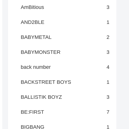
AmBitious
3
AND2BLE
1
BABYMETAL
2
BABYMONSTER
3
back number
4
BACKSTREET BOYS
1
BALLISTIK BOYZ
3
BE:FIRST
7
BIGBANG
1