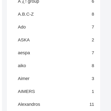
Aぇ! group
6
A.B.C-Z
8
Ado
7
ASKA
2
aespa
7
aiko
8
Aimer
3
AIMERS
1
Alexandros
11