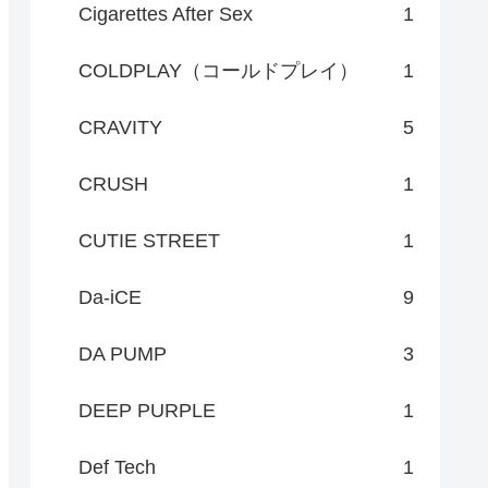
Cigarettes After Sex
1
COLDPLAY（コールドプレイ）
1
CRAVITY
5
CRUSH
1
CUTIE STREET
1
Da-iCE
9
DA PUMP
3
DEEP PURPLE
1
Def Tech
1