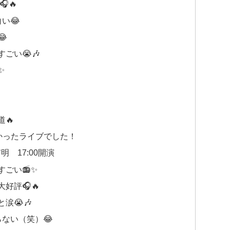
🔥
い😂

ごい😭🎶
✨
🔥
かったライブでした！
明 17:00開演
ごい📻✨
好評🎧🔥
涙😭🎶
ない（笑）😂