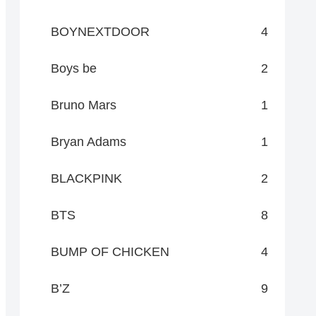
BOYNEXTDOOR
4
Boys be
2
Bruno Mars
1
Bryan Adams
1
BLACKPINK
2
BTS
8
BUMP OF CHICKEN
4
B’Z
9