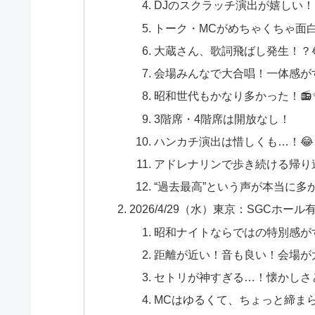
DJのスクラッチ演出が嬉しい！
トーク・MCがめちゃくちゃ面白
大蔵さん、歌詞飛ばし発生！？
会場みんなで大合唱！一体感がす
昭和世代もかなり多かった！📻
3階席・4階席は開放なし！
ハンカチ演出は惜しくも…！😂
アドレナリンで歩き続ける帰り道
“過去最高”という声が本当に多
2026/4/29（水）東京：SGCホール有
昭和ナイトならではの特別感がす
距離が近い！音も良い！会場が大
セトリが神すぎる…！懐かしさと
MCはゆるくて、ちょっと締まら