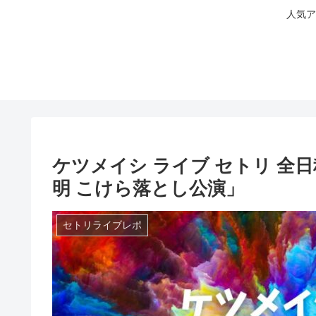
人気ア
ケツメイシ ライブ セトリ 全日程
明 こけら落とし公演」
セトリライブレポ