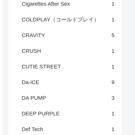
Cigarettes After Sex
1
COLDPLAY（コールドプレイ）
1
CRAVITY
5
CRUSH
1
CUTIE STREET
1
Da-iCE
9
DA PUMP
3
DEEP PURPLE
1
Def Tech
1