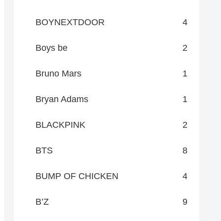
BOYNEXTDOOR
4
Boys be
2
Bruno Mars
1
Bryan Adams
1
BLACKPINK
2
BTS
8
BUMP OF CHICKEN
4
B’Z
9