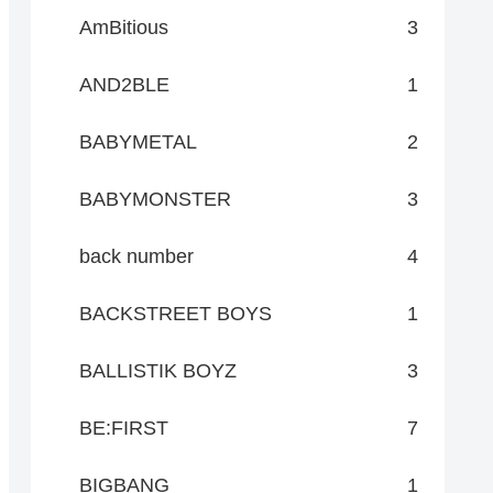
AmBitious
3
AND2BLE
1
BABYMETAL
2
BABYMONSTER
3
back number
4
BACKSTREET BOYS
1
BALLISTIK BOYZ
3
BE:FIRST
7
BIGBANG
1