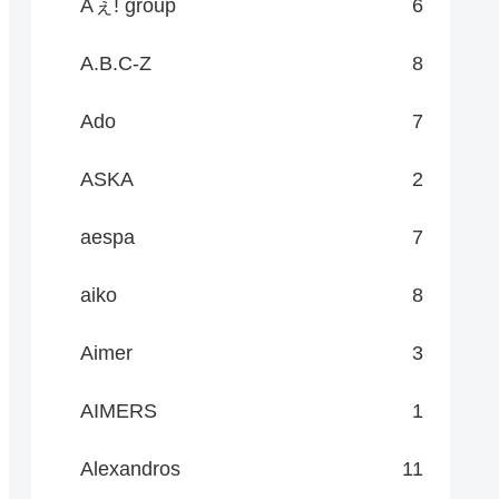
Aぇ! group
6
A.B.C-Z
8
Ado
7
ASKA
2
aespa
7
aiko
8
Aimer
3
AIMERS
1
Alexandros
11