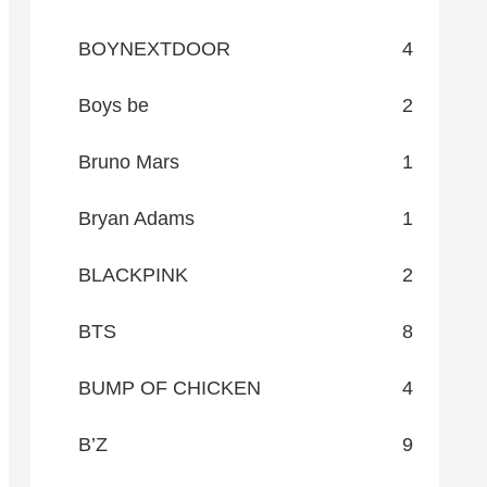
BOYNEXTDOOR
4
Boys be
2
Bruno Mars
1
Bryan Adams
1
BLACKPINK
2
BTS
8
BUMP OF CHICKEN
4
B’Z
9