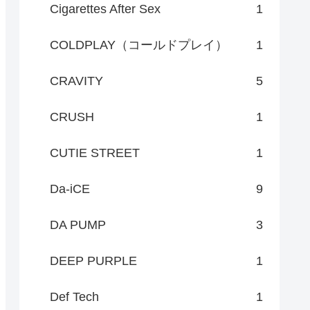
Cigarettes After Sex
1
COLDPLAY（コールドプレイ）
1
CRAVITY
5
CRUSH
1
CUTIE STREET
1
Da-iCE
9
DA PUMP
3
DEEP PURPLE
1
Def Tech
1