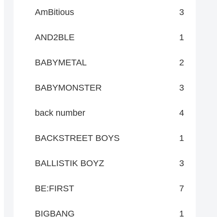
AmBitious
3
AND2BLE
1
BABYMETAL
2
BABYMONSTER
3
back number
4
BACKSTREET BOYS
1
BALLISTIK BOYZ
3
BE:FIRST
7
BIGBANG
1