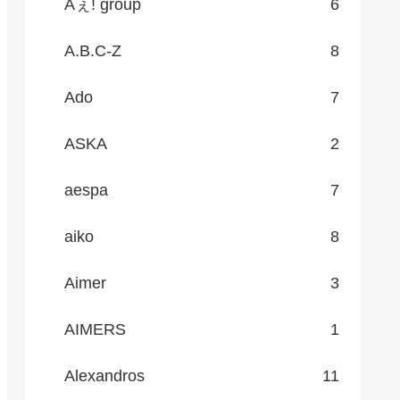
Aぇ! group
6
A.B.C-Z
8
Ado
7
ASKA
2
aespa
7
aiko
8
Aimer
3
AIMERS
1
Alexandros
11