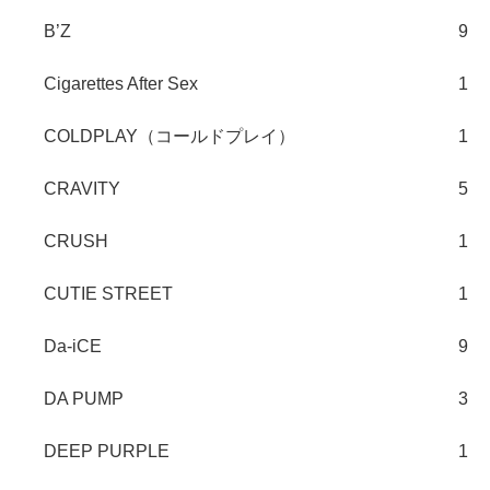
B’Z
9
Cigarettes After Sex
1
COLDPLAY（コールドプレイ）
1
CRAVITY
5
CRUSH
1
CUTIE STREET
1
Da-iCE
9
DA PUMP
3
DEEP PURPLE
1