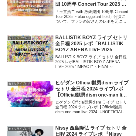
団 10周年 Concert Tour 2025 ～
blue eggplant field」
「玉置浩二 with 故郷楽団 10周年 Concert
Tour 2025 ～blue eggplant field」公演に
ついて、ファンの皆さんのレポを元に、
セトリ・ライブレポなどをまとめていま
す。2025年8月から11月にかけて、東
京・立川ステージガーデンを皮切りに、
BALLISTIK BOYZ ライブ セトリ
セトリライブレポ
全国各地のホールを巡演します。
全日程 2025 レポ「BALLISTIK
BOYZ ARENA LIVE 2025
“IMPACT” ～FINAL～」
BALLISTIK BOYZ ライブ セトリ 全日程
2025 レポBALLISTIK BOYZ ARENA
LIVE 2025 "IMPACT" ～FINAL～
「BALLISTIK BOYZ ARENA LIVE 2025
“IMPACT...
ヒゲダン Official髭男dism ライブ
セトリライブレポ
セトリ 全日程 2024 ライブレポ
【Official髭男dism one-man live
2024 -UNOFFICIAL-】
ヒゲダン Official髭男dism ライブ セトリ
全日程 2024 ライブレポ【Official髭男
dism one-man live 2024 -UNOFFICIAL-】
2024年7月23日(火)に『Official髭男dism
...
Nissy 西島隆弘 ライブ セトリ 全
セトリライブレポ
日程 2024 ライブレポ 『Nissy