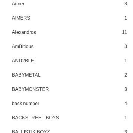
Aimer
3
AIMERS
1
Alexandros
11
AmBitious
3
AND2BLE
1
BABYMETAL
2
BABYMONSTER
3
back number
4
BACKSTREET BOYS
1
BALLISTIK BOYZ
3