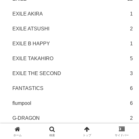
EXILE AKIRA
1
EXILE ATSUSHI
2
EXILE B HAPPY
1
EXILE TAKAHIRO
5
EXILE THE SECOND
3
FANTASTICS
6
flumpool
6
G-DRAGON
2
GENERATIONS
11
ホーム
検索
トップ
サイドバー