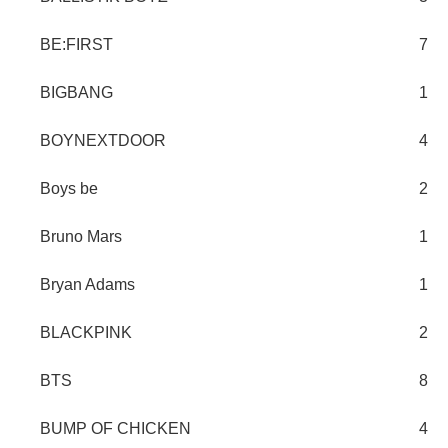
BE:FIRST
7
BIGBANG
1
BOYNEXTDOOR
4
Boys be
2
Bruno Mars
1
Bryan Adams
1
BLACKPINK
2
BTS
8
BUMP OF CHICKEN
4