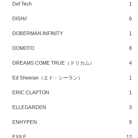
Def Tech
1
DISH//
6
DOBERMAN INFINITY
1
DOMOTO
8
DREAMS COME TRUE（ドリカム）
4
Ed Sheeran（エド・シーラン）
1
ERIC CLAPTON
1
ELLEGARDEN
3
ENHYPEN
8
EXILE
12