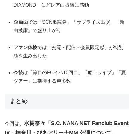
DIAMOND」などレア曲披露に感動
企画面
では「SCN歌謡祭」「サプライズ出演」「新
曲披露」で盛り上がり
ファン体験
では「交流・配信・会員限定感」が特別
感を生み出した
今後
は「節目のFCイベ10回目」「船上ライブ」「夏
ツアー」に期待する声多数
まとめ
水樹奈々「S.C. NANA NET Fanclub Event
今回は、
IX」神奈川：ぴあアリーナMM 公演について、