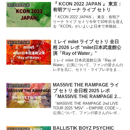
『 KCON 2022 JAPAN 』 東京：
セトリライブレポ
有明アリーナ ライブ セトリ
『 KCON 2022 JAPAN 』 東京：有明ア
リーナ ライブ セトリ今年で10年目を迎え
る『KCON』がいよいよ日本で本格始
動！『 KCON 2022JAPAN 』が10 月に
東京 ・ 有 明アリーナ で 初開催されると
いうことで、...
ミレイ milet ライブ セトリ 全日
セトリライブレポ
程 2026 レポ “milet日本武道館公
演「Ray of Water」”
ミレイ milet 日本武道館公演『Ray of
Water』公演について、ファンの皆さんの
レポを元に、セトリ・ライブレポをまと
めます。milet（ミレイ） が2026年2月に
東京・ 日本武道館 で開催決定。2023年
以来約3年ぶり、 2度目の武道館2日間公
MA55IVE THE RAMPAGE ライ
セトリライブレポ
演 となる一夜です。
ブ セトリ 全日程 2025 レポ
「MA55IVE THE RAMPAGE 2nd
LIVE TOUR 2025 “M5V” 〜
「MA55IVE THE RAMPAGE 2nd LIVE
EMPIRE CODE〜」
TOUR 2025 “M5V” ～EMPIRE CODE～」
公演について、ファンの皆さんのレポを
元に、セトリ・ライブレポなどをまとめ
ていきます。MA55IVE THE RAMPAGE
が、2025年9月18日より2度目の全国ツア
BALLISTIK BOYZ PSYCHIC
セトリライブレポ