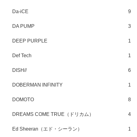
Da-iCE
9
DA PUMP
3
DEEP PURPLE
1
Def Tech
1
DISH//
6
DOBERMAN INFINITY
1
DOMOTO
8
DREAMS COME TRUE（ドリカム）
4
Ed Sheeran（エド・シーラン）
1