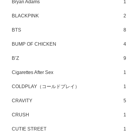
Bryan Adams
1
BLACKPINK
2
BTS
8
BUMP OF CHICKEN
4
B’Z
9
Cigarettes After Sex
1
COLDPLAY（コールドプレイ）
1
CRAVITY
5
CRUSH
1
CUTIE STREET
1