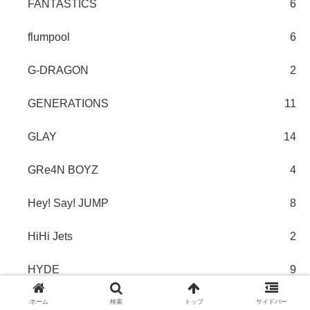
FANTASTICS
6
flumpool
6
G-DRAGON
2
GENERATIONS
11
GLAY
14
GRe4N BOYZ
4
Hey! Say! JUMP
8
HiHi Jets
2
HYDE
9
ILLIT
1
ホーム
検索
トップ
サイドバー