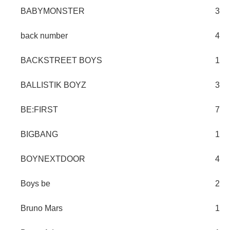
BABYMONSTER
3
back number
4
BACKSTREET BOYS
1
BALLISTIK BOYZ
3
BE:FIRST
7
BIGBANG
1
BOYNEXTDOOR
4
Boys be
2
Bruno Mars
1