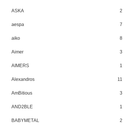
ASKA
2
aespa
7
aiko
8
Aimer
3
AIMERS
1
Alexandros
11
AmBitious
3
AND2BLE
1
BABYMETAL
2