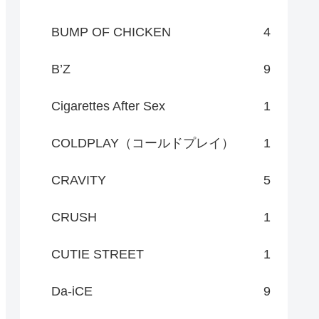
BUMP OF CHICKEN
4
B’Z
9
Cigarettes After Sex
1
COLDPLAY（コールドプレイ）
1
CRAVITY
5
CRUSH
1
CUTIE STREET
1
Da-iCE
9