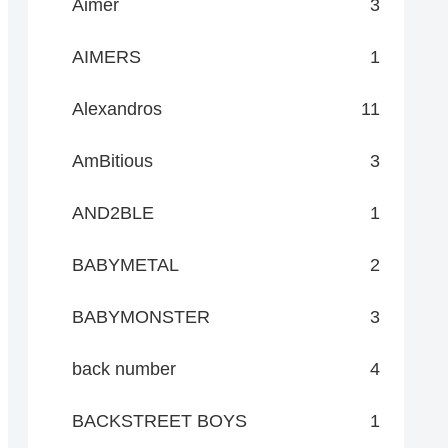
Aimer
3
AIMERS
1
Alexandros
11
AmBitious
3
AND2BLE
1
BABYMETAL
2
BABYMONSTER
3
back number
4
BACKSTREET BOYS
1