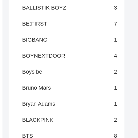
BALLISTIK BOYZ
3
BE:FIRST
7
BIGBANG
1
BOYNEXTDOOR
4
Boys be
2
Bruno Mars
1
Bryan Adams
1
BLACKPINK
2
BTS
8