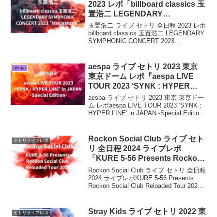
2023 レポ「billboard classics 玉
置浩二 LEGENDARY
SYMPHONIC CONCERT 2023
玉置浩二 ライブ セトリ 全日程 2023 レポ
“Navigatoria”」
billboard classics 玉置浩二 LEGENDARY
SYMPHONIC CONCERT 2023
"Navigatoria"本ツアーは、ビルボードク
ラシックス初開催となる沖縄を...
aespa ライブ セトリ 2023 東京
aespa
東京ドーム レポ『aespa LIVE
TOUR 2023 ‘SYNK : HYPER
LINE’ in JAPAN -Special
aespa ライブ セトリ 2023 東京 東京ドー
Edition-』
ム レポaespa LIVE TOUR 2023 ‘SYNK :
HYPER LINE’ in JAPAN -Special Edition-
先日、「2023 aespa 1st Conc...
Rockon Social Club ライブ セト
セトリライブレポ
リ 全日程 2024 ライブレポ
「KURE 5-56 Presents Rockon
Social Club Reloaded Tour
Rockon Social Club ライブ セトリ 全日程
2024」
2024 ライブレポKURE 5-56 Presents
Rockon Social Club Reloaded Tour 2024
2024年夏「KURE 5-56 Prese...
Stray Kids ライブ セトリ 2022 東
セトリライブレポ