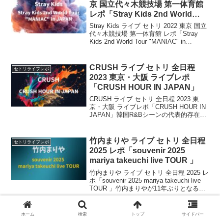
京 国立代々木競技場 第一体育館
レポ「Stray Kids 2nd World
Tour “MANIAC” in JAPAN」
Stray Kids ライブ セトリ 2022 東京 国立
代々木競技場 第一体育館 レポ「Stray
Kids 2nd World Tour "MANIAC" in
JAPAN」今回は、Stray Kids「Stray Kids
2nd W...
CRUSH ライブ セトリ 全日程
セトリライブレポ
2023 東京・大阪 ライブレポ
「CRUSH HOUR IN JAPAN」
CRUSH ライブ セトリ 全日程 2023 東
京・大阪 ライブレポ「CRUSH HOUR IN
JAPAN」韓国R&Bシーンの代表的存在で
あり、数々の人気ドラマのサントラも手
がけるCrush。 昨年BTSのj-hopeとのコラ
ボ曲「Rus...
竹内まりや ライブ セトリ 全日程
セトリライブレポ
2025 レポ「souvenir 2025
mariya takeuchi live TOUR 」
竹内まりや ライブ セトリ 全日程 2025 レ
ポ「souvenir 2025 mariya takeuchi live
TOUR 」竹内まりやが11年ぶりとなる全
国アリーナツアー「souvenir2025 mariya
takeuchi ...
ホーム
検索
トップ
サイドバー