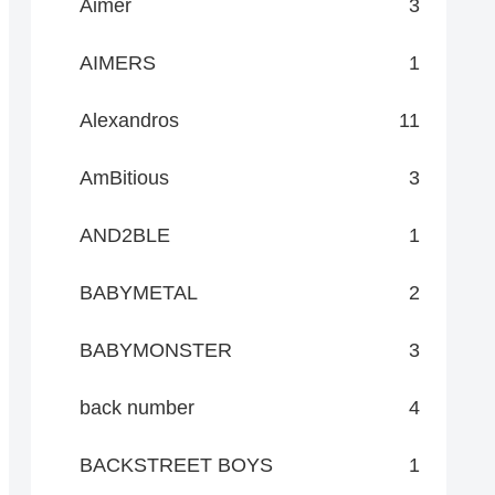
Aimer
3
AIMERS
1
Alexandros
11
AmBitious
3
AND2BLE
1
BABYMETAL
2
BABYMONSTER
3
back number
4
BACKSTREET BOYS
1