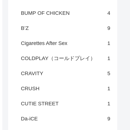
BUMP OF CHICKEN
4
B’Z
9
Cigarettes After Sex
1
COLDPLAY（コールドプレイ）
1
CRAVITY
5
CRUSH
1
CUTIE STREET
1
Da-iCE
9