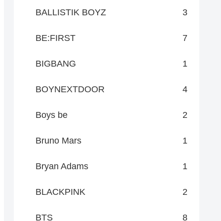
BALLISTIK BOYZ
3
BE:FIRST
7
BIGBANG
1
BOYNEXTDOOR
4
Boys be
2
Bruno Mars
1
Bryan Adams
1
BLACKPINK
2
BTS
8