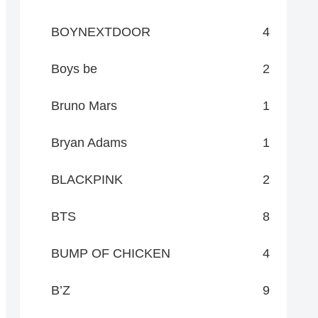
BOYNEXTDOOR
4
Boys be
2
Bruno Mars
1
Bryan Adams
1
BLACKPINK
2
BTS
8
BUMP OF CHICKEN
4
B’Z
9