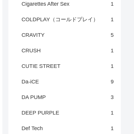
Cigarettes After Sex
1
COLDPLAY（コールドプレイ）
1
CRAVITY
5
CRUSH
1
CUTIE STREET
1
Da-iCE
9
DA PUMP
3
DEEP PURPLE
1
Def Tech
1