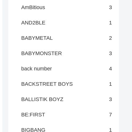
AmBitious
3
AND2BLE
1
BABYMETAL
2
BABYMONSTER
3
back number
4
BACKSTREET BOYS
1
BALLISTIK BOYZ
3
BE:FIRST
7
BIGBANG
1