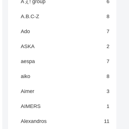
Aぇ! group
6
A.B.C-Z
8
Ado
7
ASKA
2
aespa
7
aiko
8
Aimer
3
AIMERS
1
Alexandros
11