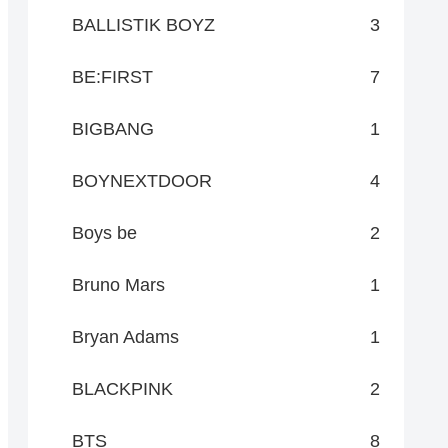
BALLISTIK BOYZ
3
BE:FIRST
7
BIGBANG
1
BOYNEXTDOOR
4
Boys be
2
Bruno Mars
1
Bryan Adams
1
BLACKPINK
2
BTS
8