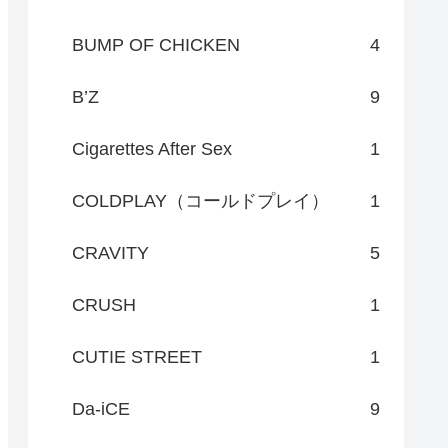
BUMP OF CHICKEN
4
B’Z
9
Cigarettes After Sex
1
COLDPLAY（コールドプレイ）
1
CRAVITY
5
CRUSH
1
CUTIE STREET
1
Da-iCE
9