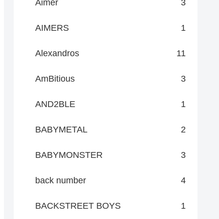
Aimer
3
AIMERS
1
Alexandros
11
AmBitious
3
AND2BLE
1
BABYMETAL
2
BABYMONSTER
3
back number
4
BACKSTREET BOYS
1