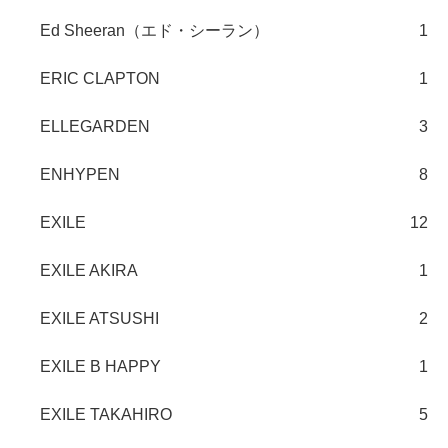
Ed Sheeran（エド・シーラン）
1
ERIC CLAPTON
1
ELLEGARDEN
3
ENHYPEN
8
EXILE
12
EXILE AKIRA
1
EXILE ATSUSHI
2
EXILE B HAPPY
1
EXILE TAKAHIRO
5