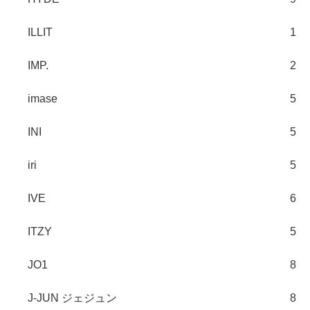
ILLIT
1
IMP.
2
imase
5
INI
5
iri
5
IVE
6
ITZY
5
JO1
8
J-JUN ジェジュン
8