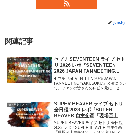
junsky
関連記事
セブチ SEVENTEEN ライブ セト
セトリライブレポ
リ 2026 レポ『SEVENTEEN
2026 JAPAN FANMEETING
‘YAKUSOKU’』
セブチ『SEVENTEEN 2026 JAPAN
FANMEETING 'YAKUSOKU'』公演につい
て、ファンの皆さんのレピを元に、セト
リ・ライブレポをまとめます。
SEVENTEENが日本で開催する公式ファ
ンミーティングイベントです。2026年5
SUPER BEAVER ライブ セトリ
セトリライブレポ
月、東京・大阪で4公演開催。
全日程 2023 レポ『SUPER
BEAVER 自主企画「現場至上主
義2023」』
SUPER BEAVER ライブ セトリ 全日程
2023 レポ『SUPER BEAVER 自主企画
「現場至上主義2023」』2023年1月~2月