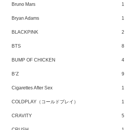
Bruno Mars
1
Bryan Adams
1
BLACKPINK
2
BTS
8
BUMP OF CHICKEN
4
B’Z
9
Cigarettes After Sex
1
COLDPLAY（コールドプレイ）
1
CRAVITY
5
CRUSH
1