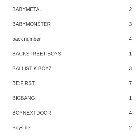
BABYMETAL
2
BABYMONSTER
3
back number
4
BACKSTREET BOYS
1
BALLISTIK BOYZ
3
BE:FIRST
7
BIGBANG
1
BOYNEXTDOOR
4
Boys be
2