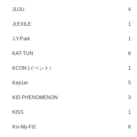
JUJU
4
Jr.EXILE
1
J.Y.Park
1
KAT-TUN
6
KCON (イベント）
1
Kep1er
5
KID PHENOMENON
3
KISS
1
Kis-My-Ft2
6