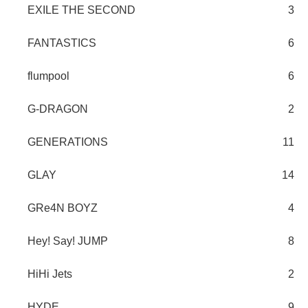
EXILE THE SECOND
3
FANTASTICS
6
flumpool
6
G-DRAGON
2
GENERATIONS
11
GLAY
14
GRe4N BOYZ
4
Hey! Say! JUMP
8
HiHi Jets
2
HYDE
9