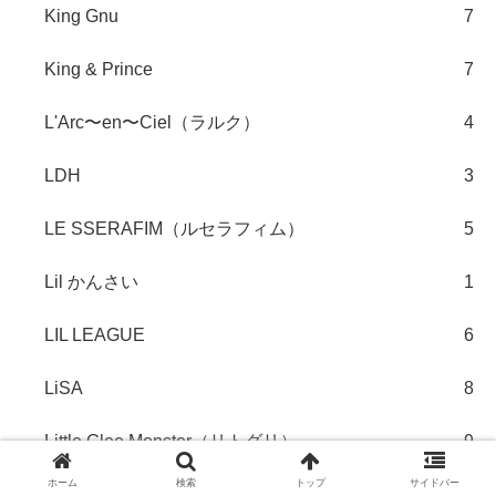
King Gnu
7
King & Prince
7
L'Arc〜en〜Ciel（ラルク）
4
LDH
3
LE SSERAFIM（ルセラフィム）
5
Lil かんさい
1
LIL LEAGUE
6
LiSA
8
Little Glee Monster（リトグリ）
9
ホーム
検索
トップ
サイドバー
LOVE PSYCHEDELICO
1