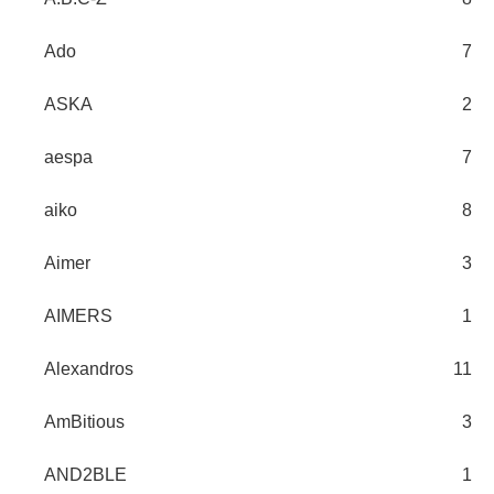
Ado
7
ASKA
2
aespa
7
aiko
8
Aimer
3
AIMERS
1
Alexandros
11
AmBitious
3
AND2BLE
1