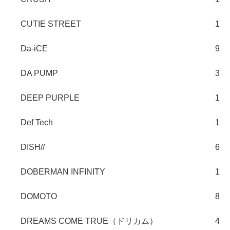
CUTIE STREET
1
Da-iCE
9
DA PUMP
3
DEEP PURPLE
1
Def Tech
1
DISH//
6
DOBERMAN INFINITY
1
DOMOTO
8
DREAMS COME TRUE（ドリカム）
4