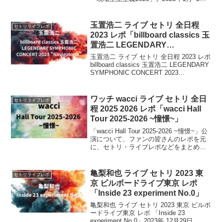
にかけてSUPER BEAVER 自主企画「現
場至上主義2023」を東京、名古屋、大阪
のZep...
玉置浩二 ライブ セトリ 全日程
セトリライブレポ
2023 レポ「billboard classics 玉
置浩二 LEGENDARY
SYMPHONIC CONCERT 2023
玉置浩二 ライブ セトリ 全日程 2023 レポ
“Navigatoria”」
billboard classics 玉置浩二 LEGENDARY
SYMPHONIC CONCERT 2023
"Navigatoria"本ツアーは、ビルボードク
ラシックス初開催となる沖縄を...
ワッチ wacci ライブ セトリ 全日
セトリライブレポ
程 2025 2026 レポ「wacci Hall
Tour 2025-2026 ~憧憬~」
「wacci Hall Tour 2025-2026 ~憧憬~」公
演について、ファンの皆さんのレポを元
に、セトリ・ライブレポなどをまとめて
いきます。「憧憬」には、過去から未来
へ続く憧れや想いを込め、聴く人それぞ
れの心に寄り添うメッセージが込められ
亀梨和也 ライブ セトリ 2023 東
セトリライブレポ
ています。
京 ビルボードライブ東京 レポ
「Inside 23 experiment No.0」
亀梨和也 ライブ セトリ 2023 東京 ビルボ
ードライブ東京 レポ 「Inside 23
experiment No.0」2023年 12月29日、亀