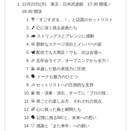
12月22日(月) 東京：日本武道館 17:30 開場／
18:30 開演
💐「すごすぎる…！」と話題のセットリスト
🎵 心に深く残る楽曲たち
🌧 ストリングスとアレンジに感動
🥁 新鮮なステージ演出とメンバーの姿
🕊 配信でも大満足！でも…次は会場へ
🎉 忘年会ライブ、オープニングから全力！
🎤 卓越した歌の表現力に圧倒
🗣 トークも魅力のひとつ
🎶 セットリストへの圧倒的な支持
🎤 歌・演奏・演出…すべてに「プロの技」
🥁 席ごとの楽しみ方、それぞれの視点
🌈 心に残った曲と瞬間たち
🗣 記憶に残るMCと、未来への想い
🤍 感謝と「また来年」への願い