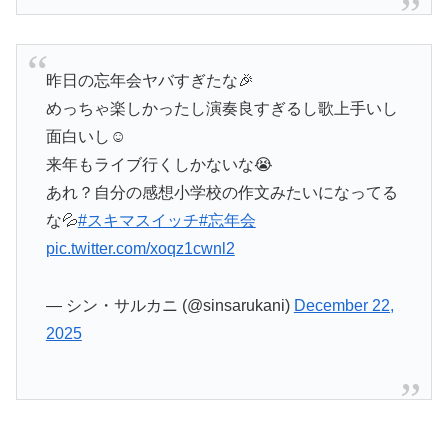
昨日の忘年会ヤバすぎたな🎉
めっちゃ楽しかったし演奏良すぎるし歌上手いし
面白いし☺️
来年もライブ行くしかないな😭
あれ？自分の感想小学校の作文みたいになってる
な💦
#スキマスイッチ
#忘年会
pic.twitter.com/xoqz1cwnl2
— シン・サルカニ (@sinsarukani)
December 22,
2025