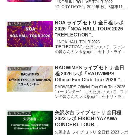
「KOBUKURO LIVE TOUR 2022
"GLORY DAYS"」2022年 秋、6都市11公
演の全国アリーナツアーを開催すること
が決定！今回は、コブクロ「KOBUKURO
LIVE...
NOA ライブ セトリ 全日程 レポ
セトリライブレポ
2026「NOA HALL TOUR 2026
“REFLECTiON”」
「NOA HALL TOUR 2026
“REFLECTiON”」公演について、ファン
の皆さんのレポを元に、セトリ・ライブ
レポなどをまとめていきたいと思いま
す。NOA（ノア）が開催するライブツア
ー は、ホール規模の会場を回るツアーで
RADWIMPS ライブ セトリ 全日
セトリライブレポ
す。
程 2026 レポ「RADWIMPS
Official Fan Club Tour 2026 “ユ
ーリンチー”」
RADWIMPS Official Fan Club Tour 2026
“ユーリンチー” この公演について、ファ
ンの皆さんのレポを元に、セトリ・ライ
ブレポをまとめます。公式会員制サービ
ス「ボクンチ」初の会員限定ツアー。
2026年7月から8月にかけて、名古屋・福
矢沢永吉 ライブ セトリ 全日程
セトリライブレポ
岡・大阪・東京・札幌の全国5都市で全9
2023 レポ EIKICHI YAZAWA
公演を開催。
CONCERT TOUR
2023「Welcome to
矢沢永吉 ライブ セトリ 全日程 2023 レポ