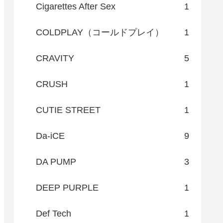
Cigarettes After Sex
1
COLDPLAY（コールドプレイ）
1
CRAVITY
5
CRUSH
1
CUTIE STREET
1
Da-iCE
9
DA PUMP
3
DEEP PURPLE
1
Def Tech
1