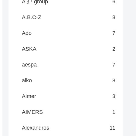
Aぇ! group
6
A.B.C-Z
8
Ado
7
ASKA
2
aespa
7
aiko
8
Aimer
3
AIMERS
1
Alexandros
11