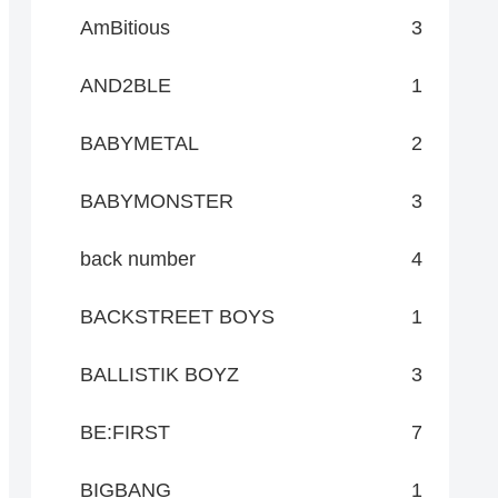
AmBitious
3
AND2BLE
1
BABYMETAL
2
BABYMONSTER
3
back number
4
BACKSTREET BOYS
1
BALLISTIK BOYZ
3
BE:FIRST
7
BIGBANG
1