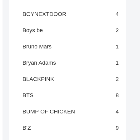
BOYNEXTDOOR
4
Boys be
2
Bruno Mars
1
Bryan Adams
1
BLACKPINK
2
BTS
8
BUMP OF CHICKEN
4
B’Z
9