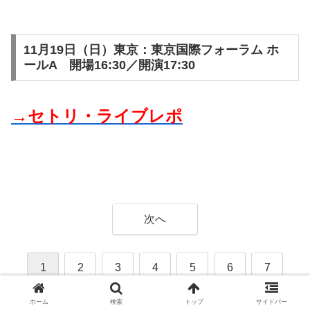
11月19日（日）東京：東京国際フォーラム ホ
ールA 開場16:30／開演17:30
→セトリ・ライブレポ
次へ
1
2
3
4
5
6
7
8
9
10
11
12
13
14
ホーム
検索
トップ
サイドバー