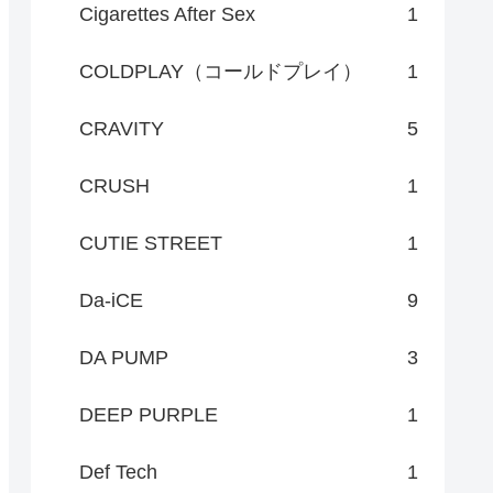
Cigarettes After Sex
1
COLDPLAY（コールドプレイ）
1
CRAVITY
5
CRUSH
1
CUTIE STREET
1
Da-iCE
9
DA PUMP
3
DEEP PURPLE
1
Def Tech
1