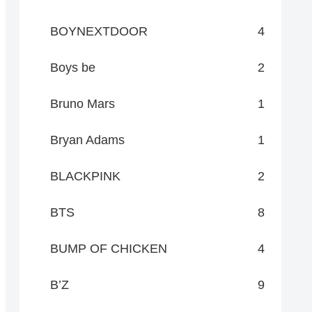
BOYNEXTDOOR
4
Boys be
2
Bruno Mars
1
Bryan Adams
1
BLACKPINK
2
BTS
8
BUMP OF CHICKEN
4
B’Z
9