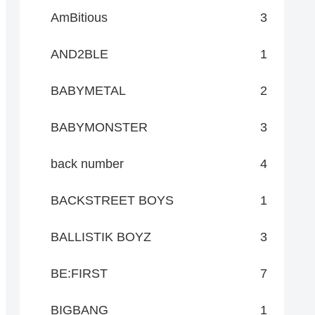
AmBitious
3
AND2BLE
1
BABYMETAL
2
BABYMONSTER
3
back number
4
BACKSTREET BOYS
1
BALLISTIK BOYZ
3
BE:FIRST
7
BIGBANG
1