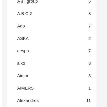
Aぇ! group
6
A.B.C-Z
8
Ado
7
ASKA
2
aespa
7
aiko
8
Aimer
3
AIMERS
1
Alexandros
11