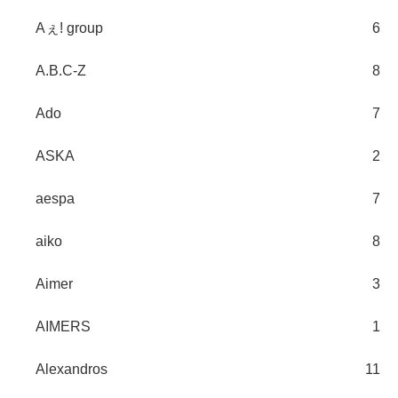
Aぇ! group
6
A.B.C-Z
8
Ado
7
ASKA
2
aespa
7
aiko
8
Aimer
3
AIMERS
1
Alexandros
11