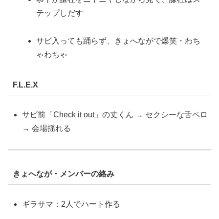
テップしだす
サビ入っても踊らず、きょへながで爆笑・わち
ゃわちゃ
F.L.E.X
サビ前「Check it out」の丈くん → セクシーな舌ペロ
→ 会場揺れる
きょへなが・メンバーの絡み
ギラサマ：2人でハート作る