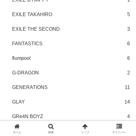
EXILE TAKAHIRO
5
EXILE THE SECOND
3
FANTASTICS
6
flumpool
6
G-DRAGON
2
GENERATIONS
11
GLAY
14
GRe4N BOYZ
4
Hey! Say! JUMP
8
ホーム
検索
トップ
サイドバー