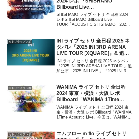
2024 レポ 『SHISHAMO
Billboard Live
TOUR「ACOUSTIC
SHISHAMO ライブ セトリ 全日程 2024
SHISHAMO」』
レポSHISHAMO Billboard Live
TOUR「ACOUSTIC SHISHAMO」2023
年 11月8日に、アコースティックアルバ
ム「ACOUSTIC SHISHAMO」を...
INI ライブ セトリ 全日程 2025 ネ
セトリライブレポ
タバレ『2025 INI 3RD ARENA
LIVE TOUR [XQUARE]』& 追加
公演 [XQUARE –
INI ライブ セトリ 全日程 2025 ネタバレ
MASTERPIECE]
『2025 INI 3RD ARENA LIVE TOUR 』追
加公演「2025 INI LIVE 」『2025 INI 3RD
ARENA LIVE TOUR 』は、INIが2025年5
月...
WANIMA ライブ セトリ 全日程
セトリライブレポ
2024 東京・横浜・大阪 レポ
Billboard「WANIMA 1Time
Acoustic Live」
WANIMA ライブ セトリ 全日程 2024 東
京・横浜・大阪 レポ Billboard「WANIMA
1Time Acoustic Live」今回は、WANIMA
Billboard「WANIMA 1Time Acoustic
Live...
エムフロー m-flo ライブ セトリ
セトリライブレポ