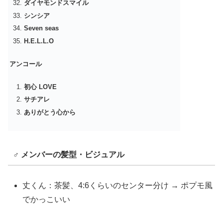
ダイヤモンドスマイル
シンシア
Seven seas
H.E.L.L.O
アンコール
初心 LOVE
サチアレ
ありがとう心から
‍♂️ メンバーの髪型・ビジュアル
丈くん：茶髪、4:6くらいのセンター分け → ポプモ風
でかっこいい