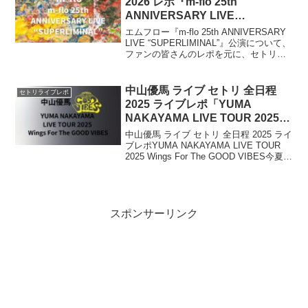
2026 レポ『m-flo 25th
ANNIVERSARY LIVE
“SUPERLIMINAL”』
エムフロー『m-flo 25th ANNIVERSARY
LIVE “SUPERLIMINAL”』公演について、
ファンの皆さんのレポを元に、セトリ・
ライブレポをまとめます。デビュー25周
年を記念した集大成ライブの開催を発
表。7年ぶりとなる10枚目のアルバム
中山優馬 ライブ セトリ 全日程
セトリライブレポ
『SUPERLIMINAL』を携えたワンマンラ
2025 ライブレポ「YUMA
イブ。
NAKAYAMA LIVE TOUR 2025
Wings For The GOOD VIBES」
中山優馬 ライブ セトリ 全日程 2025 ライ
ブレポYUMA NAKAYAMA LIVE TOUR
2025 Wings For The GOOD VIBES今夏
は、2025年 1月開催の中山優馬「YUMA
NAKAYAMA LIVE T...
スポンサーリンク