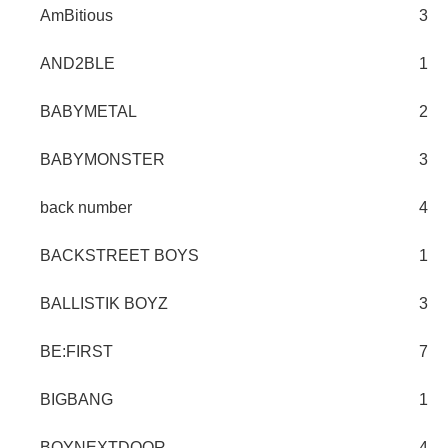
AmBitious
3
AND2BLE
1
BABYMETAL
2
BABYMONSTER
3
back number
4
BACKSTREET BOYS
1
BALLISTIK BOYZ
3
BE:FIRST
7
BIGBANG
1
BOYNEXTDOOR
4