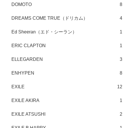
DOMOTO
8
DREAMS COME TRUE（ドリカム）
4
Ed Sheeran（エド・シーラン）
1
ERIC CLAPTON
1
ELLEGARDEN
3
ENHYPEN
8
EXILE
12
EXILE AKIRA
1
EXILE ATSUSHI
2
EXILE B HAPPY
1