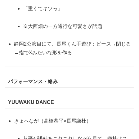
「重くてキツっ」
※大西畑の一方通行な可愛さが話題
静岡2公演目にて、長尾くん手遊び：ピース→閉じる
→指でXみたいな形を作る
パフォーマンス・絡み
YUUWAKU DANCE
きょへなが（高橋恭平×長尾謙杜）
恭平が謙杜をニヤニヤしながら見て、謙杜はス