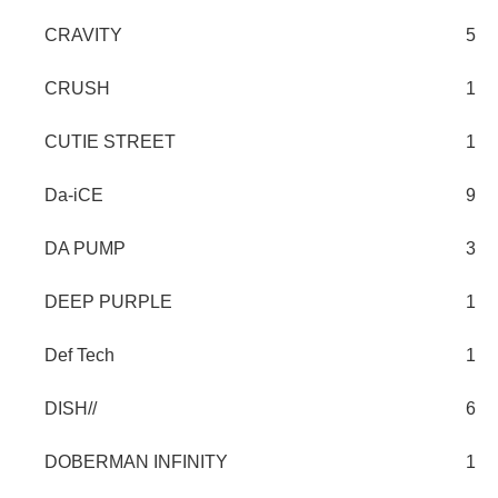
CRAVITY
5
CRUSH
1
CUTIE STREET
1
Da-iCE
9
DA PUMP
3
DEEP PURPLE
1
Def Tech
1
DISH//
6
DOBERMAN INFINITY
1