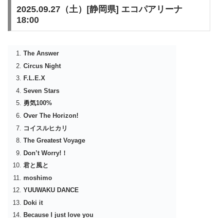
2025.09.27（土）[静岡県] エコパアリーナ
18:00
The Answer
Circus Night
F.L.E.X
Seven Stars
勇気100%
Over The Horizon!
コイスルヒカリ
The Greatest Voyage
Don’t Worry!！
君と風と
moshimo
YUUWAKU DANCE
Doki it
Because I just love you