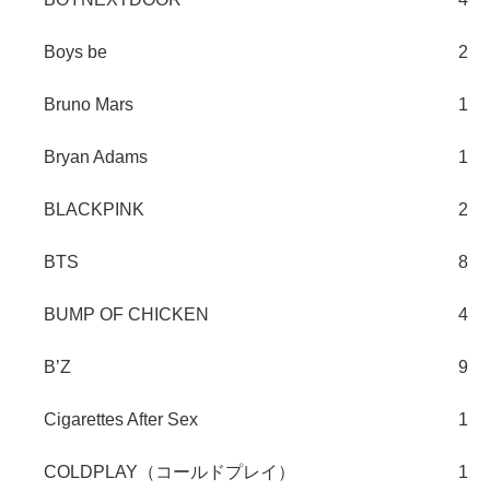
Boys be
2
Bruno Mars
1
Bryan Adams
1
BLACKPINK
2
BTS
8
BUMP OF CHICKEN
4
B’Z
9
Cigarettes After Sex
1
COLDPLAY（コールドプレイ）
1