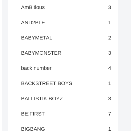
AmBitious
3
AND2BLE
1
BABYMETAL
2
BABYMONSTER
3
back number
4
BACKSTREET BOYS
1
BALLISTIK BOYZ
3
BE:FIRST
7
BIGBANG
1