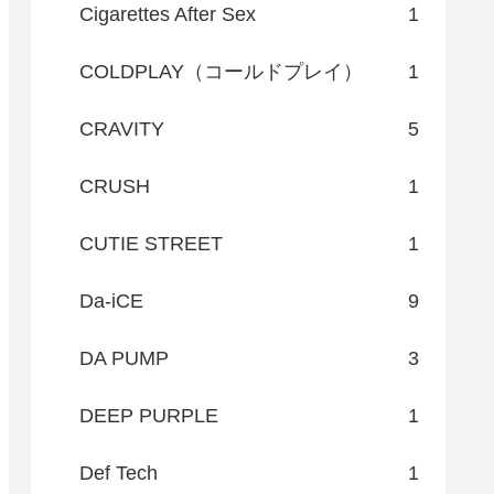
Cigarettes After Sex
1
COLDPLAY（コールドプレイ）
1
CRAVITY
5
CRUSH
1
CUTIE STREET
1
Da-iCE
9
DA PUMP
3
DEEP PURPLE
1
Def Tech
1