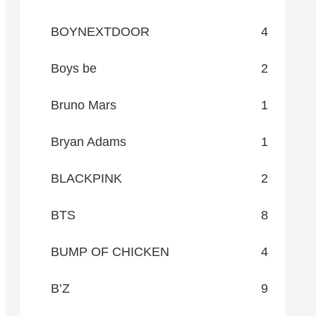
BOYNEXTDOOR
4
Boys be
2
Bruno Mars
1
Bryan Adams
1
BLACKPINK
2
BTS
8
BUMP OF CHICKEN
4
B’Z
9