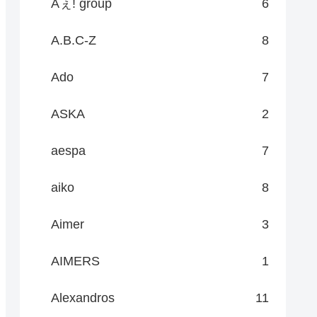
Aぇ! group
6
A.B.C-Z
8
Ado
7
ASKA
2
aespa
7
aiko
8
Aimer
3
AIMERS
1
Alexandros
11