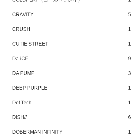
CRAVITY
5
CRUSH
1
CUTIE STREET
1
Da-iCE
9
DA PUMP
3
DEEP PURPLE
1
Def Tech
1
DISH//
6
DOBERMAN INFINITY
1