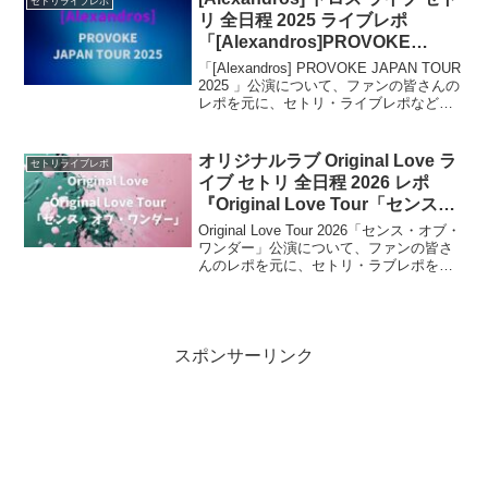
セトリライブレポ
リ 全日程 2025 ライブレポ
「[Alexandros]PROVOKE
JAPAN TOUR 2025」
「[Alexandros] PROVOKE JAPAN TOUR
2025 」公演について、ファンの皆さんの
レポを元に、セトリ・ライブレポなどを
まとめていきます。全国ライブツアー
2025、東京・大阪・名古屋ほか全国18箇
所で計24公演開催！
オリジナルラブ Original Love ラ
セトリライブレポ
イブ セトリ 全日程 2026 レポ
『Original Love Tour「センス・
オブ・ワンダー」』
Original Love Tour 2026「センス・オブ・
ワンダー」公演について、ファンの皆さ
んのレポを元に、セトリ・ラブレポをま
とめます。2026年、35周年全国ツアー開
催。5月24日（日）の北海道を皮切りに、
全国6都市を巡る予定です。
スポンサーリンク