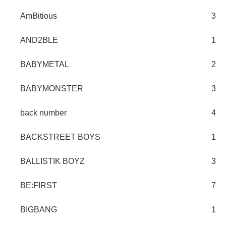
AmBitious
3
AND2BLE
1
BABYMETAL
2
BABYMONSTER
3
back number
4
BACKSTREET BOYS
1
BALLISTIK BOYZ
3
BE:FIRST
7
BIGBANG
1