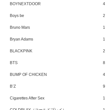
BOYNEXTDOOR
4
Boys be
2
Bruno Mars
1
Bryan Adams
1
BLACKPINK
2
BTS
8
BUMP OF CHICKEN
4
B’Z
9
Cigarettes After Sex
1
COLDPLAY（コールドプレイ）
1