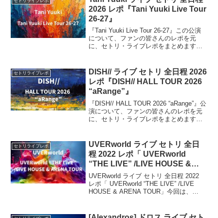
セトリライブレポ
2026 レポ『Tani Yuuki Live Tour
26-27』
『Tani Yuuki Live Tour 26-27』この公演
について、ファンの皆さんのレポを元
に、セトリ・ライブレポをまとめます。
2026年11月から2027年3月にかけて開催
する全国ツアー。愛知・新潟・香川・北
海道・広島・福岡・宮城のホール公演に
DISH// ライブ セトリ 全日程 2026
セトリライブレポ
加え、兵庫・神奈川でアリーナ公演を実
レポ『DISH// HALL TOUR 2026
施。
“aRange”』
『DISH// HALL TOUR 2026 “aRange”』公
演について、ファンの皆さんのレポを元
に、セトリ・ライブレポをまとめます。
2026年春に全国ツアー “aRange” を開
催。2026年4月23日埼玉を皮切りに、札
幌・東京・大阪・福岡・広島・仙台など
UVERworld ライブ セトリ 全日
セトリライブレポ
全12公演を予定。
程 2022 レポ「 UVERworld
“THE LIVE” /LIVE HOUSE &
ARENA TOUR」
UVERworld ライブ セトリ 全日程 2022
レポ「 UVERworld “THE LIVE” /LIVE
HOUSE & ARENA TOUR」今回は、
UVERworld 「 UVERworld “THE LIVE”
/LIVE ...
[Alexandros] ドロス ライブ セト