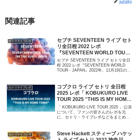
junsky
関連記事
セブチ SEVENTEEN ライブ セト
セトリライブレポ
リ全日程 2022 レポ
『SEVENTEEN WORLD TOUR
[BE THE SUN] – JAPAN』
セブチ SEVENTEEN ライブ セトリ全日
程 2022 レポ『SEVENTEEN WORLD
TOUR - JAPAN』2022年、11月19日の大
阪公演を皮切りに『SEVENTEEN
WORLD TOUR - JAPAN』が開催！今
回...
コブクロ ライブ セトリ 全日程
セトリライブレポ
2025 レポ「 KOBUKURO LIVE
TOUR 2025 “THIS IS MY HOME
TOWN”」
「 KOBUKURO LIVE TOUR 2025 」公演
について、ファンの皆さんのレポを元
に、セトリ・ライブレポなどをまとめて
いきます。2025年7月から11月にかけ
て、コブクロ「 KOBUKURO LIVE TOUR
2025 "THIS IS MY HOME TOWN" 」の
Steve Hackett スティーブ ハケッ
セトリライブレポ
公演が開催されます。
ト ライブ セトリ 2022 神奈川