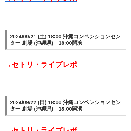
2024/09/21 (土) 18:00 沖縄コンベンションセン
ター 劇場 (沖縄県) 18:00開演
→セトリ・ライブレポ
2024/09/22 (日) 18:00 沖縄コンベンションセン
ター 劇場 (沖縄県) 18:00開演
→セトリ・ライブレポ