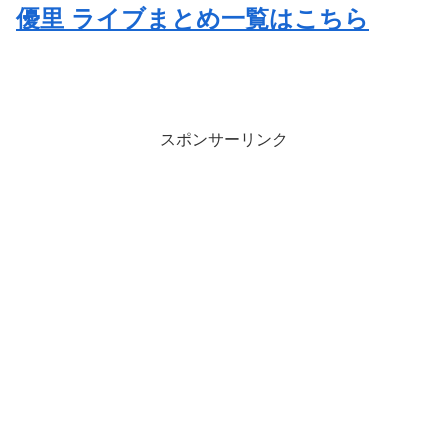
優里 ライブまとめ一覧はこちら
スポンサーリンク