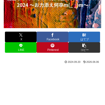
X
Facebook
はてブ
LINE
Pinterest
コピー
2024.09.20
2026.06.06