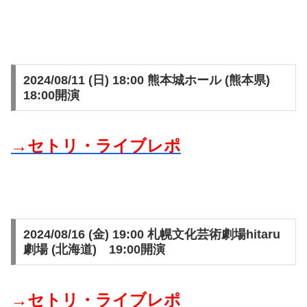
2024/08/11 (日) 18:00 熊本城ホール (熊本県)
18:00開演
→セトリ・ライブレポ
2024/08/16 (金) 19:00 札幌文化芸術劇場hitaru
劇場 (北海道) 19:00開演
→セトリ・ライブレポ