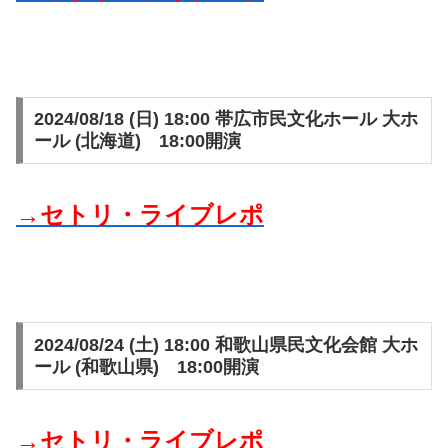
2024/08/18 (日) 18:00 帯広市民文化ホール 大ホ
ール (北海道) 18:00開演
→セトリ・ライブレポ
2024/08/24 (土) 18:00 和歌山県民文化会館 大ホ
ール (和歌山県) 18:00開演
→セトリ・ライブレポ