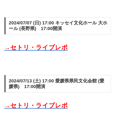
2024/07/07 (日) 17:00 キッセイ文化ホール 大ホ
ール (長野県) 17:00開演
→セトリ・ライブレポ
2024/07/13 (土) 17:00 愛媛県県民文化会館 (愛
媛県) 17:00開演
→セトリ・ライブレポ