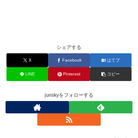
シェアする
X
Facebook
はてブ
LINE
Pinterest
コピー
junskyをフォローする