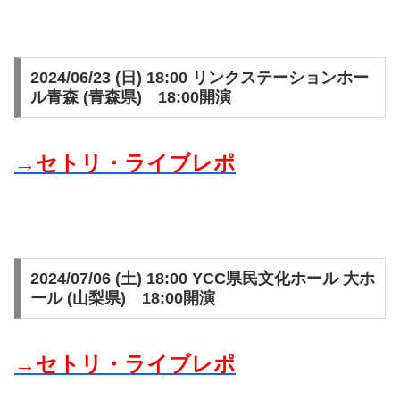
2024/06/23 (日) 18:00 リンクステーションホー
ル青森 (青森県) 18:00開演
→セトリ・ライブレポ
2024/07/06 (土) 18:00 YCC県民文化ホール 大ホ
ール (山梨県) 18:00開演
→セトリ・ライブレポ