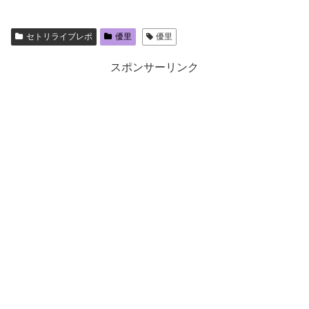
セトリライブレポ
優里
優里
スポンサーリンク