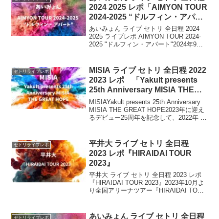
2024 2025 レポ「AIMYON TOUR
2024-2025 “ドルフィン・アパー
ト”」
あいみょん ライブ セトリ 全日程 2024
2025 ライブレポ AIMYON TOUR 2024-
2025 "ドルフィン・アパート"2024年9
月〜2025年3月にかけて、千葉公演を皮切
りに、あいみょんの全国ライブツアー
「AIMYON...
MISIA ライブ セトリ 全日程 2022
セトリライブレポ
2023 レポ 「Yakult presents
25th Anniversary MISIA THE
GREAT HOPE」
MISIAYakult presents 25th Anniversary
MISIA THE GREAT HOPE2023年に迎え
るデビュー25周年を記念して、2022年 10
月21日（金）東京日本武道館を皮切り
に、翌2023年2月26日...
平井大 ライブ セトリ 全日程
セトリライブレポ
2023 レポ『HIRAIDAI TOUR
2023』
平井大 ライブ セトリ 全日程 2023 レポ
『HIRAIDAI TOUR 2023』2023年10月よ
り全国アリーナツアー『HIRAIDAI TOUR
2023』の開催が決定。今回は、平井大
全国アリーナツアー『HIRAIDAI TOUR...
あいみょん ライブ セトリ 全日程
セトリライブレポ