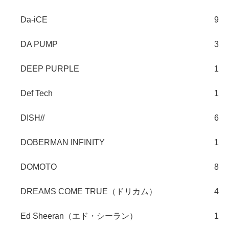
Da-iCE
9
DA PUMP
3
DEEP PURPLE
1
Def Tech
1
DISH//
6
DOBERMAN INFINITY
1
DOMOTO
8
DREAMS COME TRUE（ドリカム）
4
Ed Sheeran（エド・シーラン）
1