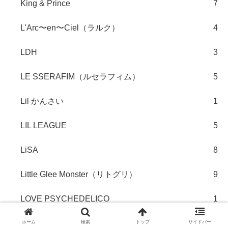
King & Prince
7
L'Arc〜en〜Ciel（ラルク）
4
LDH
3
LE SSERAFIM（ルセラフィム）
5
Lil かんさい
1
LIL LEAGUE
5
LiSA
8
Little Glee Monster（リトグリ）
9
LOVE PSYCHEDELICO
1
MAROON5（マルーン５）
1
ホーム
検索
トップ
サイドバー