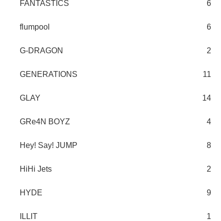
FANTASTICS
6
flumpool
6
G-DRAGON
2
GENERATIONS
11
GLAY
14
GRe4N BOYZ
4
Hey! Say! JUMP
8
HiHi Jets
2
HYDE
9
ILLIT
1