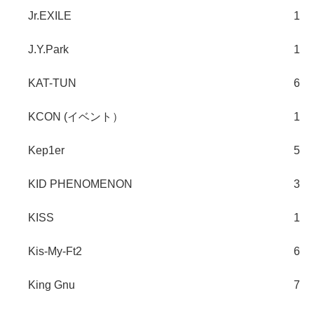
Jr.EXILE
1
J.Y.Park
1
KAT-TUN
6
KCON (イベント）
1
Kep1er
5
KID PHENOMENON
3
KISS
1
Kis-My-Ft2
6
King Gnu
7