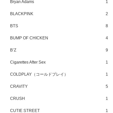
Bryan Adams
1
BLACKPINK
2
BTS
8
BUMP OF CHICKEN
4
B’Z
9
Cigarettes After Sex
1
COLDPLAY（コールドプレイ）
1
CRAVITY
5
CRUSH
1
CUTIE STREET
1