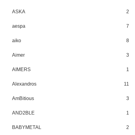
ASKA
2
aespa
7
aiko
8
Aimer
3
AIMERS
1
Alexandros
11
AmBitious
3
AND2BLE
1
BABYMETAL
2