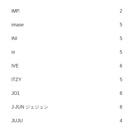
IMP.
2
imase
5
INI
5
iri
5
IVE
6
ITZY
5
JO1
8
J-JUN ジェジュン
8
JUJU
4