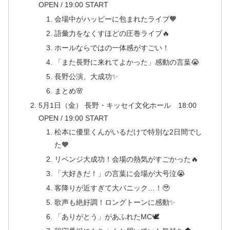
OPEN / 19:00 START
会場中がハッピーに包まれたライブ🧡
語彙力をなくすほどの圧巻ライブ🔥
ホールならではの一体感がすごい！
「また長野に来れてよかった」感動の言葉😭
長野公演、大成功✨
まとめ🌸
5月1日（金） 長野・キッセイ⽂化ホール 18:00
OPEN / 19:00 START
松本に優里くんがいるだけで特別な2日間でし
た🧡
リベンジ大成功！会場の熱気がすごかった🔥
「大好きだ！」の言葉に会場が大号泣😭
客降りが近すぎて大パニック…！🥹
歌声も絶好調！ロングトーンに感動✨
「ありがとう」があふれたMC🕊️