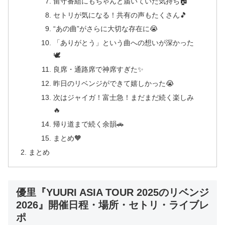
留守番組にもちゃんと届いていた気持ち🏠
セトリが気になる！共有の声もたくさん🎵
“あの曲”がさらに大切な存在に😭
「ありがとう」という曲への想いが深かった
🕊️
良席・通路席で神席すぎた✨
昨日のリベンジができて嬉しかった😭
次はジャイガ！富士急！まだまだ続く楽しみ
🔥
帰り道まで続く余韻🚗
まとめ🧡
まとめ
優里『YUURI ASIA TOUR 2025のリベンジ
2026』開催日程・場所・セトリ・ライブレ
ポ