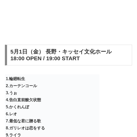
5月1日（金） 長野・キッセイ⽂化ホール
18:00 OPEN / 19:00 START
1.輪廻転生
2.カーテンコール
3.うぉ
4.告白直前酸欠状態
5.かくれんぼ
6.レオ
7.最低な君に贈る歌
8.ガリレオは恋をする
9.ライラ