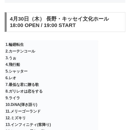
4月30日（木） 長野・キッセイ⽂化ホール
18:00 OPEN / 19:00 START
1.輪廻転生
2.カーテンコール
3.うぉ
4.飛行船
5.シャッター
6.レオ
7.最低な君に贈る歌
8.ガリレオは恋をする
9.ライラ
10.DiNA(弾き語り)
11.メリーゴーランド
12.ミズキリ
13.インフィニティ(客降り)