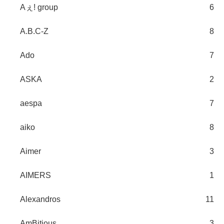
Aぇ! group
6
A.B.C-Z
8
Ado
7
ASKA
2
aespa
7
aiko
8
Aimer
3
AIMERS
1
Alexandros
11
AmBitious
3