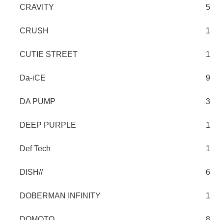
CRAVITY
5
CRUSH
1
CUTIE STREET
1
Da-iCE
9
DA PUMP
3
DEEP PURPLE
1
Def Tech
1
DISH//
6
DOBERMAN INFINITY
1
DOMOTO
8