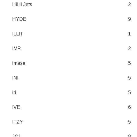
HiHi Jets
2
HYDE
9
ILLIT
1
IMP.
2
imase
5
INI
5
iri
5
IVE
6
ITZY
5
JO1
8