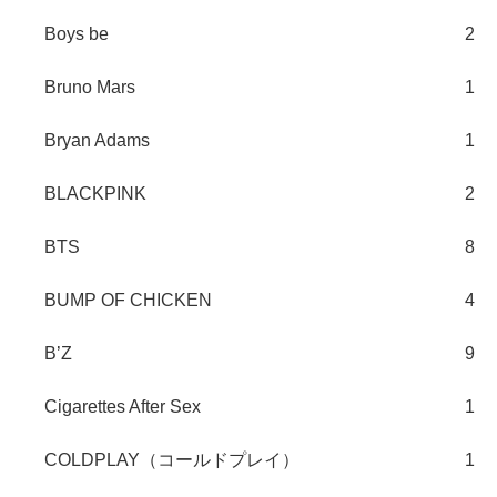
Boys be
2
Bruno Mars
1
Bryan Adams
1
BLACKPINK
2
BTS
8
BUMP OF CHICKEN
4
B’Z
9
Cigarettes After Sex
1
COLDPLAY（コールドプレイ）
1