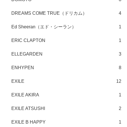
DREAMS COME TRUE（ドリカム）
4
Ed Sheeran（エド・シーラン）
1
ERIC CLAPTON
1
ELLEGARDEN
3
ENHYPEN
8
EXILE
12
EXILE AKIRA
1
EXILE ATSUSHI
2
EXILE B HAPPY
1