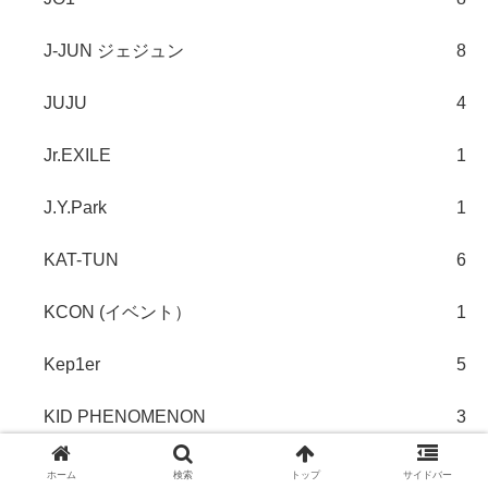
J-JUN ジェジュン
8
JUJU
4
Jr.EXILE
1
J.Y.Park
1
KAT-TUN
6
KCON (イベント）
1
Kep1er
5
KID PHENOMENON
3
KISS
1
ホーム
検索
トップ
サイドバー