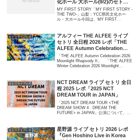
化ホール ⼤ホール(9/2)のセトリ
ライブレポ「MY FIRST STORY -
MY FIRST STORY「MY FIRST STORY -
THE TWO-」
THE TWO-」⼭梨：YCC県⺠⽂化ホー
ル・⼤ホール今回は、MY FIRST
STORY「MY FIRST STORY -THE
TWO-」⼭梨：YCC県⺠⽂化ホール・⼤ホ
ール...
アルフィー THE ALFEE ライブ
セトリライブレポ
セトリ 全日程 2026 レポ「THE
ALFEE Autumn Celebration
2026 Moonlight Rhapsody II 」
「THE ALFEE Autumn Celebration 2026
「THE ALFEE Winter
Moonlight Rhapsody II」 「THE ALFEE
Winter Celebration 2026 Moonlight
Celebration 2026 Moonlight
Rhapsody III」この公演について、ファン
Rhapsody III」
の皆さんのレポを元に、セトリ・ライブ
レポをまとめます。2026年秋から冬にか
NCT DREAM ライブ セトリ 全日
セトリライブレポ
けて開催する全国コンサートツアー。
程 2025 レポ「2025 NCT
2026年10月1日に埼玉から全国各地を巡
DREAM TOUR
in JAPAN」
る公演が予定。
「2025 NCT DREAM TOUR <THE
DREAM SHOW 4 : DREAM THE
FUTURE> in JAPAN」公演について、フ
ァンの皆さんのレポを元に、セトリ・ラ
イブレポなどをまとめていきます。ワー
ルドツアーの日本公演です。日本では合
星野源 ライブ セトリ 2026 レポ
セトリライブレポ
計7公演を予定。
『Gen Hoshino Live in Korea