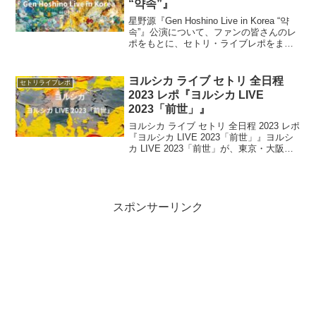
“약속”』
星野源『Gen Hoshino Live in Korea “약
속”』公演について、ファンの皆さんのレ
ポをもとに、セトリ・ライブレポをまと
めます。2026年2月6日に韓国・インスパ
イアアリーナで単独ライブを開催。韓国
での初アリーナライブ という記念すべき
ヨルシカ ライブ セトリ 全日程
セトリライブレポ
ステージとなる。
2023 レポ『ヨルシカ LIVE
2023「前世」』
ヨルシカ ライブ セトリ 全日程 2023 レポ
『ヨルシカ LIVE 2023「前世」』ヨルシ
カ LIVE 2023「前世」が、東京・大阪全4
公演にて開催されます！今回は、ヨルシ
カ『ヨルシカ LIVE 2023「前世」』公演
について、ファン...
スポンサーリンク