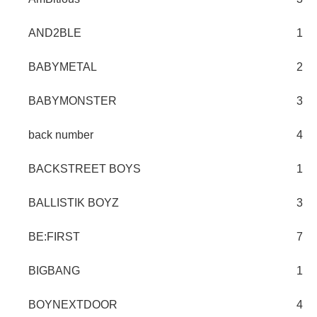
AND2BLE
1
BABYMETAL
2
BABYMONSTER
3
back number
4
BACKSTREET BOYS
1
BALLISTIK BOYZ
3
BE:FIRST
7
BIGBANG
1
BOYNEXTDOOR
4