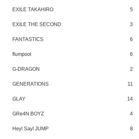
EXILE TAKAHIRO
5
EXILE THE SECOND
3
FANTASTICS
6
flumpool
6
G-DRAGON
2
GENERATIONS
11
GLAY
14
GRe4N BOYZ
4
Hey! Say! JUMP
8