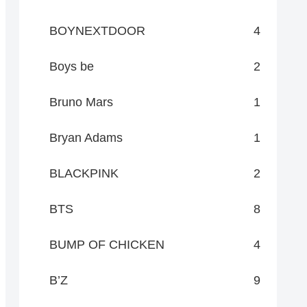
BOYNEXTDOOR
4
Boys be
2
Bruno Mars
1
Bryan Adams
1
BLACKPINK
2
BTS
8
BUMP OF CHICKEN
4
B’Z
9