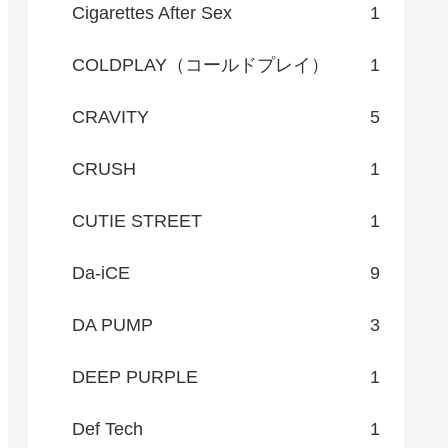
Cigarettes After Sex
1
COLDPLAY（コールドプレイ）
1
CRAVITY
5
CRUSH
1
CUTIE STREET
1
Da-iCE
9
DA PUMP
3
DEEP PURPLE
1
Def Tech
1