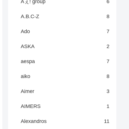
Aぇ! group
6
A.B.C-Z
8
Ado
7
ASKA
2
aespa
7
aiko
8
Aimer
3
AIMERS
1
Alexandros
11