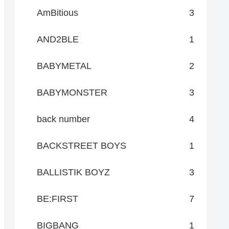
AmBitious
3
AND2BLE
1
BABYMETAL
2
BABYMONSTER
3
back number
4
BACKSTREET BOYS
1
BALLISTIK BOYZ
3
BE:FIRST
7
BIGBANG
1