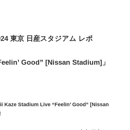
024 東京 日産スタジアム レポ
Feelin’ Good” [Nissan Stadium]」
 Stadium Live “Feelin’ Good” [Nissan
！