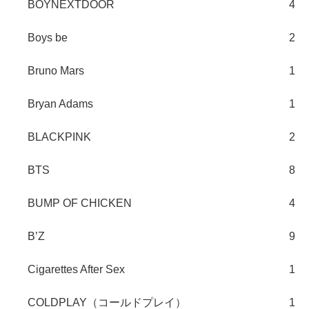
BOYNEXTDOOR
4
Boys be
2
Bruno Mars
1
Bryan Adams
1
BLACKPINK
2
BTS
8
BUMP OF CHICKEN
4
B’Z
9
Cigarettes After Sex
1
COLDPLAY（コールドプレイ）
1