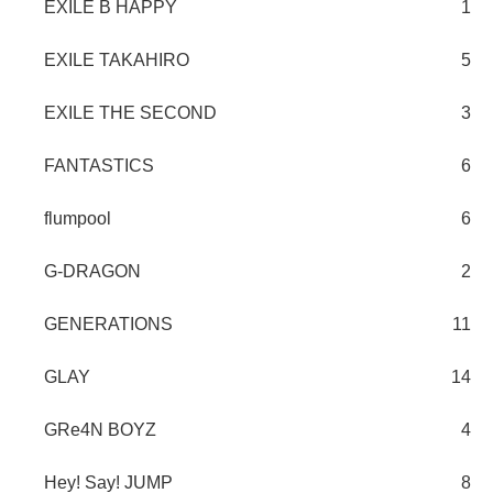
EXILE B HAPPY
1
EXILE TAKAHIRO
5
EXILE THE SECOND
3
FANTASTICS
6
flumpool
6
G-DRAGON
2
GENERATIONS
11
GLAY
14
GRe4N BOYZ
4
Hey! Say! JUMP
8