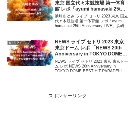
東京 国立代々木競技場 第一体育
館 レポ「ayumi hamasaki 25th
Anniversary LIVE」
浜崎あゆみ ライブ セトリ 2023 東京 国立
代々木競技場 第一体育館 レポ「ayumi
hamasaki 25th Anniversary LIVE」浜崎あ
ゆみがデビュー25周年の記念日である4月
8日に東京・国立代々木競技場第一体育館
で...
NEWS ライブ セトリ 2023 東京
セトリライブレポ
東京ドーム レポ 「NEWS 20th
Anniversary in TOKYO DOME
BEST HIT PARADE!!! 〜シング
NEWS ライブ セトリ 2023 東京 東京ドー
ル全部やっちゃいます〜 」
ム レポ NEWS 20th Anniversary in
TOKYO DOME BEST HIT PARADE!!! 〜
シングル全部やっちゃいます〜 今年9月
15日に結成20周年を迎えるN...
スポンサーリンク