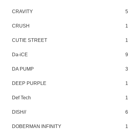
CRAVITY
5
CRUSH
1
CUTIE STREET
1
Da-iCE
9
DA PUMP
3
DEEP PURPLE
1
Def Tech
1
DISH//
6
DOBERMAN INFINITY
1