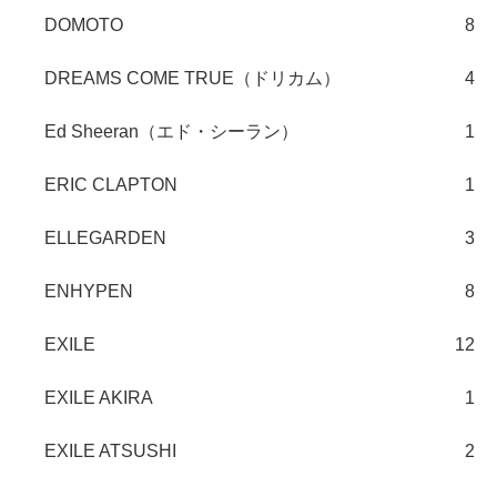
DOMOTO
8
DREAMS COME TRUE（ドリカム）
4
Ed Sheeran（エド・シーラン）
1
ERIC CLAPTON
1
ELLEGARDEN
3
ENHYPEN
8
EXILE
12
EXILE AKIRA
1
EXILE ATSUSHI
2