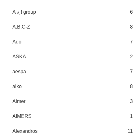
Aぇ! group
6
A.B.C-Z
8
Ado
7
ASKA
2
aespa
7
aiko
8
Aimer
3
AIMERS
1
Alexandros
11