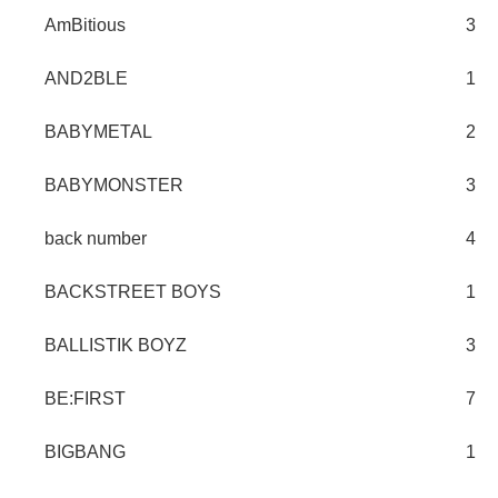
AmBitious
3
AND2BLE
1
BABYMETAL
2
BABYMONSTER
3
back number
4
BACKSTREET BOYS
1
BALLISTIK BOYZ
3
BE:FIRST
7
BIGBANG
1