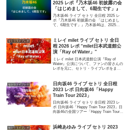
2025 レポ『乃木坂46 初披露の会
「はじめまして、6期生です」』
乃木坂46 ライブ セトリ 全日程 2025 レ
ポ『乃木坂46 初披露の会 「はじめまし
て、6期生です」』​乃木坂46は、2025年4
月6日（日）に神奈川県のぴあアリーナ
MMで『初披露の会「はじめまして、6期
生です」』を開催します。 ​この...
ミレイ milet ライブ セトリ 全日
セトリライブレポ
程 2026 レポ “milet日本武道館公
演「Ray of Water」”
ミレイ milet 日本武道館公演『Ray of
Water』公演について、ファンの皆さんの
レポを元に、セトリ・ライブレポをまと
めます。milet（ミレイ） が2026年2月に
東京・ 日本武道館 で開催決定。2023年
以来約3年ぶり、 2度目の武道館2日間公
日向坂46 ライブ セトリ 全日程
セトリライブレポ
演 となる一夜です。
2023 レポ 日向坂46「Happy
Train Tour 2023」
日向坂46 ライブ セトリ 全日程 2023 レ
ポ 日向坂46「Happy Train Tour 2023」日
向坂46の全国ツアー「Happy Train Tour
2023」が8月から10月にかけて開催され
ることが決定した。 ツアーは8月...
浜崎あゆみ ライブ セトリ 2023
セトリライブレポ