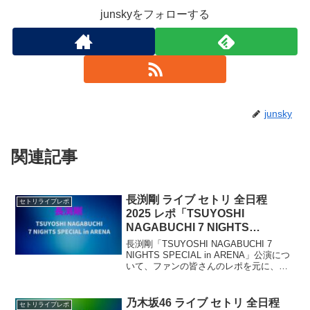
junskyをフォローする
junsky
関連記事
長渕剛 ライブ セトリ 全日程
セトリライブレポ
2025 レポ「TSUYOSHI
NAGABUCHI 7 NIGHTS
SPECIAL in ARENA」
長渕剛「TSUYOSHI NAGABUCHI 7
NIGHTS SPECIAL in ARENA」公演につ
いて、ファンの皆さんのレポを元に、セ
トリ・ライブレポなどをまとめていきま
す。長渕剛のアリーナツアー開催が決
定！
乃木坂46 ライブ セトリ 全日程
セトリライブレポ