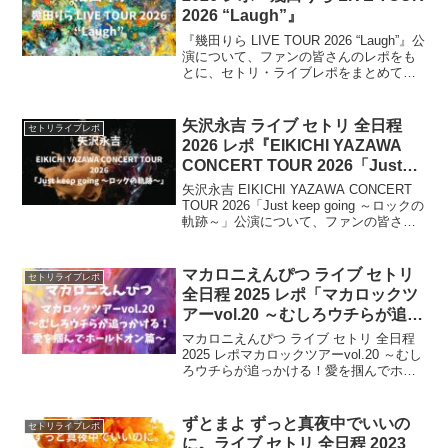
2026 “Laugh”』
『幾田りら LIVE TOUR 2026 “Laugh”』公
演について、ファンの皆さんのレポをも
とに、セトリ・ライブレポをまとめてい
きます。YOASOBI のボーカル 幾田りら
が、2026年春にライブツアー を開催。初
の海外単独公演となる 韓国・ソウル公演
矢沢永吉 ライブ セトリ 全日程
セトリライブレポ
も含む全5公演の注目ツアーです。
2026 レポ『EIKICHI YAZAWA
CONCERT TOUR 2026「Just
keep going ～ロックの軌跡
矢沢永吉 EIKICHI YAZAWA CONCERT
～」』
TOUR 2026「Just keep going ～ロックの
軌跡～」公演について、ファンの皆さん
のレポを元に、セトリ・ライブレポをま
とめます。2026年11月から12月にかけ
て、神戸公演を皮切りに大阪・日本武道
マカロニえんぴつ ライブ セトリ
セトリライブレポ
館までの公演となります。
全日程 2025 レポ「マカロックツ
アーvol.20 ～むしろウチらが追っ
かける！愛を掴んでホールドオン
マカロニえんぴつ ライブ セトリ 全日程
篇～」
2025 レポマカロックツアーvol.20 ～むし
ろウチらが追っかける！愛を掴んでホー
ルドオン篇～2025年 8月31日（日）の札
幌公演を皮切りに、デビュー10周年を記
念し、 全国5都市8公演、ファ...
ずとまよ ずっと真夜中でいいの
セトリライブレポ
に。ライブ セトリ 全日程 2023