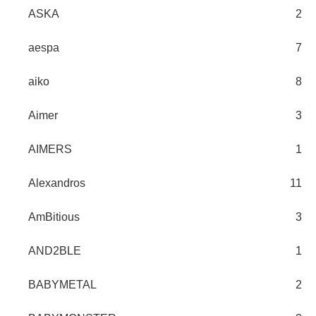
ASKA
2
aespa
7
aiko
8
Aimer
3
AIMERS
1
Alexandros
11
AmBitious
3
AND2BLE
1
BABYMETAL
2