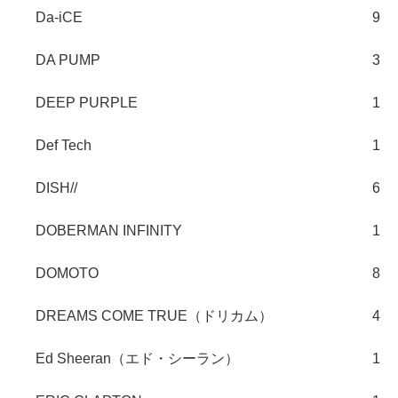
Da-iCE
9
DA PUMP
3
DEEP PURPLE
1
Def Tech
1
DISH//
6
DOBERMAN INFINITY
1
DOMOTO
8
DREAMS COME TRUE（ドリカム）
4
Ed Sheeran（エド・シーラン）
1