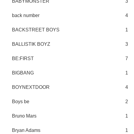
BABYMONSTER
3
back number
4
BACKSTREET BOYS
1
BALLISTIK BOYZ
3
BE:FIRST
7
BIGBANG
1
BOYNEXTDOOR
4
Boys be
2
Bruno Mars
1
Bryan Adams
1