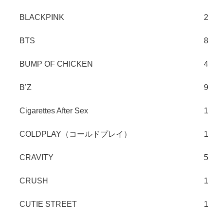
BLACKPINK
2
BTS
8
BUMP OF CHICKEN
4
B’Z
9
Cigarettes After Sex
1
COLDPLAY（コールドプレイ）
1
CRAVITY
5
CRUSH
1
CUTIE STREET
1