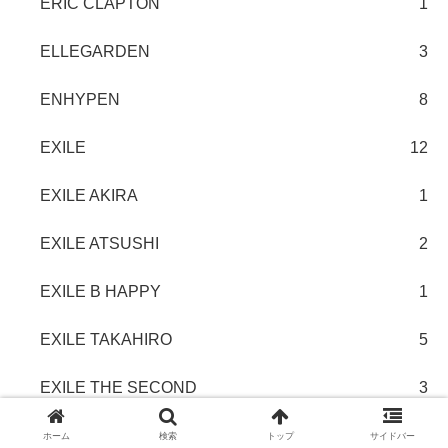
ERIC CLAPTON
1
ELLEGARDEN
3
ENHYPEN
8
EXILE
12
EXILE AKIRA
1
EXILE ATSUSHI
2
EXILE B HAPPY
1
EXILE TAKAHIRO
5
EXILE THE SECOND
3
FANTASTICS
6
ホーム
検索
トップ
サイドバー