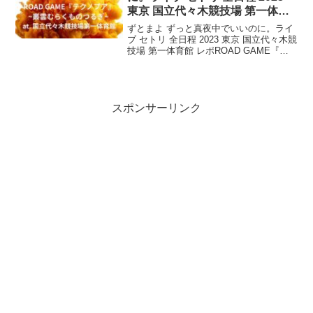
東京 国立代々木競技場 第一体育
館 レポ「ROAD GAME『テクノ
ずとまよ ずっと真夜中でいいのに。ライ
プア』~叢雲むらくものつるぎ~
ブ セトリ 全日程 2023 東京 国立代々木競
技場 第一体育館 レポROAD GAME『テ
at. 国立代々木競技場第一体育
クノプア』~叢雲むらくものつるぎ~ at.
館」
国立代々木競技場第一体育館国立代々木
競技場第一体育館での単独公演R...
スポンサーリンク