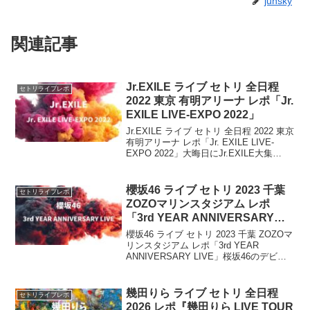
junsky
関連記事
Jr.EXILE ライブ セトリ 全日程
セトリライブレポ
2022 東京 有明アリーナ レポ「Jr.
EXILE LIVE-EXPO 2022」
Jr.EXILE ライブ セトリ 全日程 2022 東京
有明アリーナ レポ「Jr. EXILE LIVE-
EXPO 2022」大晦日にJr.EXILE大集
合!! ※ GENERATIONS / THE
RAMPAGE / FANTASTI...
櫻坂46 ライブ セトリ 2023 千葉
セトリライブレポ
ZOZOマリンスタジアム レポ
「3rd YEAR ANNIVERSARY
LIVE」
櫻坂46 ライブ セトリ 2023 千葉 ZOZOマ
リンスタジアム レポ「3rd YEAR
ANNIVERSARY LIVE」桜坂46のデビュ
ーを祝う記念ライブ「3rd YEAR
ANNIVERSARY LIVE」開催決定！グル
ープにとって...
幾田りら ライブ セトリ 全日程
セトリライブレポ
2026 レポ『幾田りら LIVE TOUR